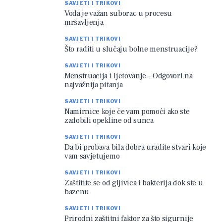
SAVJETI I TRIKOVI
Voda je važan suborac u procesu
mršavljenja
SAVJETI I TRIKOVI
Što raditi u slučaju bolne menstruacije?
SAVJETI I TRIKOVI
Menstruacija i ljetovanje – Odgovori na
najvažnija pitanja
SAVJETI I TRIKOVI
Namirnice koje će vam pomoći ako ste
zadobili opekline od sunca
SAVJETI I TRIKOVI
Da bi probava bila dobra uradite stvari koje
vam savjetujemo
SAVJETI I TRIKOVI
Zaštitite se od gljivica i bakterija dok ste u
bazenu
SAVJETI I TRIKOVI
Prirodni zaštitni faktor za što sigurnije