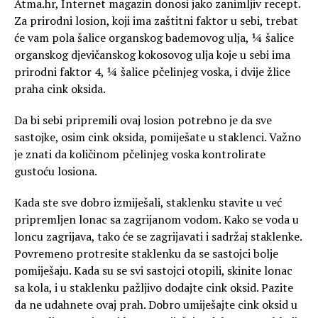
Atma.hr, Internet magazin donosi jako zanimljiv recept.
Za prirodni losion, koji ima zaštitni faktor u sebi, trebat
će vam pola šalice organskog bademovog ulja, ¼ šalice
organskog djevičanskog kokosovog ulja koje u sebi ima
prirodni faktor 4, ¼ šalice pčelinjeg voska, i dvije žlice
praha cink oksida.
Da bi sebi pripremili ovaj losion potrebno je da sve
sastojke, osim cink oksida, pomiješate u staklenci. Važno
je znati da količinom pčelinjeg voska kontrolirate
gustoću losiona.
Kada ste sve dobro izmiješali, staklenku stavite u već
pripremljen lonac sa zagrijanom vodom. Kako se voda u
loncu zagrijava, tako će se zagrijavati i sadržaj staklenke.
Povremeno protresite staklenku da se sastojci bolje
pomiješaju. Kada su se svi sastojci otopili, skinite lonac
sa kola, i u staklenku pažljivo dodajte cink oksid. Pazite
da ne udahnete ovaj prah. Dobro umiješajte cink oksid u