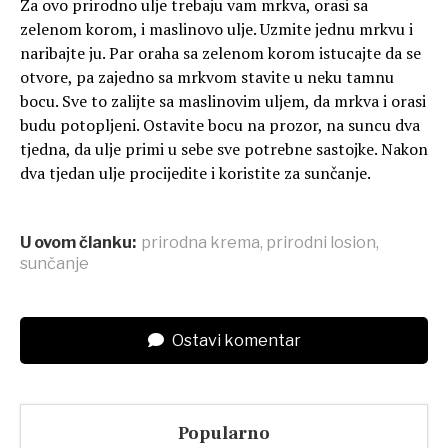
Za ovo prirodno ulje trebaju vam mrkva, orasi sa
zelenom korom, i maslinovo ulje. Uzmite jednu mrkvu i
naribajte ju. Par oraha sa zelenom korom istucajte da se
otvore, pa zajedno sa mrkvom stavite u neku tamnu
bocu. Sve to zalijte sa maslinovim uljem, da mrkva i orasi
budu potopljeni. Ostavite bocu na prozor, na suncu dva
tjedna, da ulje primi u sebe sve potrebne sastojke. Nakon
dva tjedan ulje procijedite i koristite za sunčanje.
U ovom članku:
prirodna krema
,
prirodni losion
,
sunčanje
Ostavi komentar
Popularno