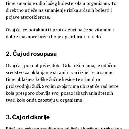
time smanjuje udio lošeg kolesterola u organizmu. To
direktno utječe na smanjenje rizika srčanih bolesti i
pojave ateroskleroze.
Ovaj čaj će potaknuti i protok žuči pa će se vitamini i
dobre masnoće brže i bolje apsorbirati u tijelo.
2.
Čaj od rosopasa
Ovaj čaj
, poznat još iz doba Grka i Rimljana, je odlično
sredstvo za uklanjanje stranih tvari iz jetre, a samim
time ublažava kolike žučne kesice te stimulira
proizvodnju žuči. Svojim svojstvima ubrzat će rad jetre
koja presporo obavlja svoj posao izbacivanja štetnih
tvari koje onda zaostaju u organizmu.
3. Čaj od cikorije
Riječ je o čaju napravljenom od lišća i korijena prekrasne