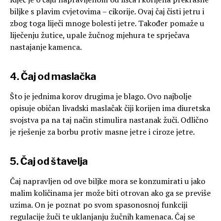
biljke s plavim cvjetovima – cikorije. Ovaj čaj čisti jetru i
zbog toga liječi mnoge bolesti jetre. Također pomaže u
liječenju žutice, upale žučnog mjehura te sprječava
nastajanje kamenca.
4. Čaj od maslačka
Što je jednima korov drugima je blago. Ovo najbolje
opisuje običan livadski maslačak čiji korijen ima diuretska
svojstva pa na taj način stimulira nastanak žuči. Odlično
je rješenje za borbu protiv masne jetre i ciroze jetre.
5. Čaj od štavelja
Čaj napravljen od ove biljke mora se konzumirati u jako
malim količinama jer može biti otrovan ako ga se previše
uzima. On je poznat po svom spasonosnoj funkciji
regulacije žuči te uklanjanju žučnih kamenaca. Čaj se