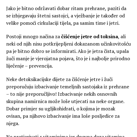
Jako je bitno održavati dobar ritam prehrane, paziti da
se izbjegavaju štetni sastojci, a vježbanje je također od
velike pomoći cirkulaciji tijela, pa samim time i jetri.
Postoji mnogo načina za
čišćenje jetre od toksina
, ali
neki od njih nisu potkrijepljeni dokazanom učinkovitošću
pa je bitno dobro se informirati. Ako je jetra čista, upala
žuči manje je vjerojatna pojava, što je i najbolje prirodno
liječenje – prevencija.
Neke detoksikacijske dijete za čišćenje jetre i žuči
preporučuju izbacivanje temeljnih sastojaka iz prehrane
– to nije preporučljivo! Izbacivanje nekih osnovnih
skupina namirnica može loše utjecati na neke organe.
Dobar primjer su ugljikohidrati, o kojima je mozak
ovisan, pa njihovo izbacivanje ima loše posljedice za
njega.
Ne pretjerivati s vitaminima jer dnevna doza vitamina