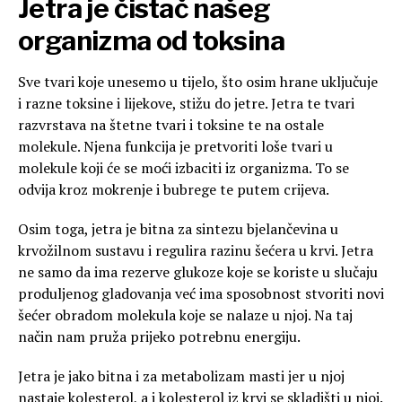
Jetra je čistač našeg
organizma od toksina
Sve tvari koje unesemo u tijelo, što osim hrane uključuje
i razne toksine i lijekove, stižu do jetre. Jetra te tvari
razvrstava na štetne tvari i toksine te na ostale
molekule. Njena funkcija je pretvoriti loše tvari u
molekule koji će se moći izbaciti iz organizma. To se
odvija kroz mokrenje i bubrege te putem crijeva.
Osim toga, jetra je bitna za sintezu bjelančevina u
krvožilnom sustavu i regulira razinu šećera u krvi. Jetra
ne samo da ima rezerve glukoze koje se koriste u slučaju
produljenog gladovanja već ima sposobnost stvoriti novi
šećer obradom molekula koje se nalaze u njoj. Na taj
način nam pruža prijeko potrebnu energiju.
Jetra je jako bitna i za metabolizam masti jer u njoj
nastaje kolesterol, a i kolesterol iz krvi se skladišti u njoj.