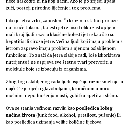
neće naškoditi ni na koji način. Ako je po srijedi upala
žuči, postoji prirodno liječenje i tog problema.
Iako je jetra vrlo „zaposlena“ i kroz nju stalno prolaze
na tisuće toksina, bolesti jetre nisu toliko zastupljene i
mali broj ljudi razvija klasične bolesti jetre kao što su
hepatitis ili ciroza jetre. Većina ljudi koji imaju problem s
jetrom zapravo imaju problem s njenom oslabljenom
funkcijom. To znači da jetra slabije radi, loše iskorištava
nutrijente i ne uspijeva sve štetne tvari pretvoriti u
molekule koje se izbacuju iz organizma.
Zbog tog oslabljenog rada ljudi osjećaju razne smetnje, a
najčešće je riječ o glavoboljama, kroničnom umoru,
mučnini, nepodnošenju masti, gubitku apetita i slično.
Ova se stanja većinom razviju kao
posljedica lošeg
načina života
(junk food, alkohol, pretilost, pušenje) ili
kao posljedica uzimanja velike količine lijekova.