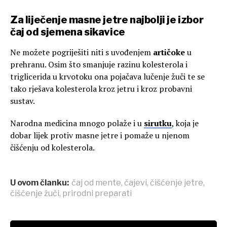
Za liječenje masne jetre najbolji je izbor
čaj od sjemena sikavice
Ne možete pogriješiti niti s uvođenjem
artičoke
u
prehranu. Osim što smanjuje razinu kolesterola i
triglicerida u krvotoku ona pojačava lučenje žuči te se
tako rješava kolesterola kroz jetru i kroz probavni
sustav.
Narodna medicina mnogo polaže i u
sirutku
, koja je
dobar lijek protiv masne jetre i pomaže u njenom
čišćenju od kolesterola.
U ovom članku:
čaj od mente
,
čajevi
,
čišćenje jetre
,
čišćenje žuči
,
prirodni preparati