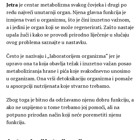
Jetra
je centar metabolizma svakog čovjeka i drugi po
redu najveći unutarnji organ. Njena glavna funkcija je
izmjena tvari u organizmu, što je čini izuzetno važnom,
a i jedini je organ koji se može regenerirati. Zašto nastaje
upala žuči i kako se provodi prirodno liječenje u slučaju
ovog problema saznajte u nastavku.
Često je nazivaju i „laboratorijem organizma“ jer je
upravo ona ta koja obavlja težak i izuzetno važan posao
metaboliziranja hrane i pića koje svakodnevno unosimo
u organizam. Ona vrši detoksikaciju organizma i pomaže
u apsorpciji nutrijenata koje stvarno trebamo.
Zbog toga je bitno da održavamo njenu dobru funkciju, a
ako ne uspijemo u tome trebamo joj pomoći, ali na
potpuno prirodan način koji neće poremetiti njenu
funkciju.