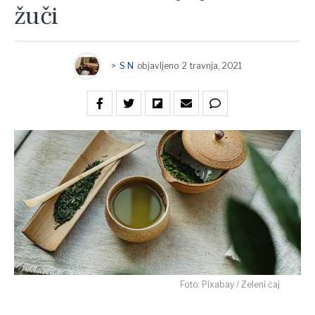
žuči
>
S N
objavljeno
2 travnja, 2021
Foto: Pixabay / Zeleni čaj