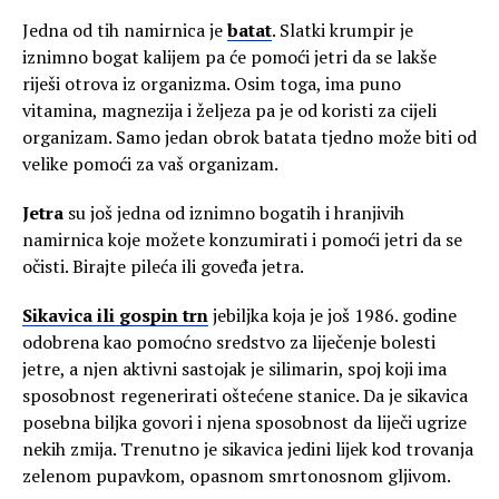
Jedna od tih namirnica je
batat
. Slatki krumpir je
iznimno bogat kalijem pa će pomoći jetri da se lakše
riješi otrova iz organizma. Osim toga, ima puno
vitamina, magnezija i željeza pa je od koristi za cijeli
organizam. Samo jedan obrok batata tjedno može biti od
velike pomoći za vaš organizam.
Jetra
su još jedna od iznimno bogatih i hranjivih
namirnica koje možete konzumirati i pomoći jetri da se
očisti. Birajte pileća ili goveđa jetra.
Sikavica ili gospin trn
jebiljka koja je još 1986. godine
odobrena kao pomoćno sredstvo za liječenje bolesti
jetre, a njen aktivni sastojak je silimarin, spoj koji ima
sposobnost regenerirati oštećene stanice. Da je sikavica
posebna biljka govori i njena sposobnost da liječi ugrize
nekih zmija. Trenutno je sikavica jedini lijek kod trovanja
zelenom pupavkom, opasnom smrtonosnom gljivom.