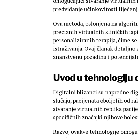
omogućujući stvaranje virtualnih r
predviđanje učinkovitosti liječenj
Ova metoda, oslonjena na algoritm
preciznih virtualnih kliničkih isp
personaliziranih terapija, čime se
istraživanja. Ovaj članak detaljno
znanstvenu pozadinu i potencijaln
Uvod u tehnologiju d
Digitalni blizanci su napredne dig
slučaju, pacijenata oboljelih od ra
stvaranje virtualnih replika pacij
specifičnih značajki njihove bolest
Razvoj ovakve tehnologije omoguć