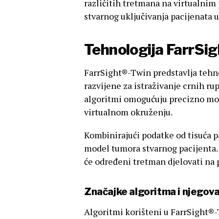
različitih tretmana na virtualnim 
stvarnog uključivanja pacijenata u 
Tehnologija FarrSig
FarrSight®-Twin predstavlja tehno
razvijene za istraživanje crnih r
algoritmi omogućuju precizno mod
virtualnom okruženju.
Kombinirajući podatke od tisuća p
model tumora stvarnog pacijenta. 
će određeni tretman djelovati na 
Značajke algoritma i njegov
Algoritmi korišteni u FarrSight®