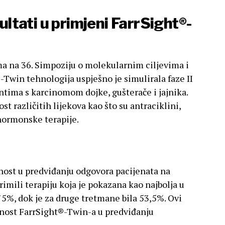
zultati u primjeni FarrSight®-
a na 36. Simpoziju o molekularnim ciljevima i
-Twin tehnologija uspješno je simulirala faze II
jentima s karcinomom dojke, gušterače i jajnika.
st različitih lijekova kao što su antraciklini,
 hormonske terapije.
nost u predviđanju odgovora pacijenata na
rimili terapiju koja je pokazana kao najbolja u
 75%, dok je za druge tretmane bila 53,5%. Ovi
znost FarrSight®-Twin-a u predviđanju