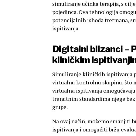
simuliranje učinka terapija, s cil
pojedinca. Ova tehnologija omoguć
potencijalnih ishoda tretmana, sm
ispitivanja.
Digitalni blizanci – 
kliničkim ispitivanj
Simuliranje kliničkih ispitivanja
virtualnu kontrolnu skupinu, što m
virtualna ispitivanja omogućavaju
trenutnim standardima njege bez 
grupe.
Na ovaj način, možemo smanjiti br
ispitivanja i omogućiti bržu evalua