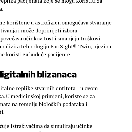
eplika pacijenata koje se mogu koristiti za
a.
e korištene u astrofizici, omogućava stvaranje
itivanja i može doprinijeti izboru
 povećava učinkovitost i smanjuju troškovi
 analizira tehnologiju FarrSight®-Twin, njezinu
e koristi za buduće pacijente.
igitalnih blizanaca
italne replike stvarnih entiteta – u ovom
ka. U medicinskoj primjeni, koriste se za
enata na temelju bioloških podataka i
i.
uje istraživačima da simuliraju učinke