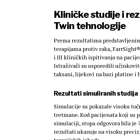
Kliničke studije i re
Twin tehnologije
Prema rezultatima predstavljenim
terapijama protiv raka, FarrSight®
i III kliničkih ispitivanja na paci
Istraživači su usporedili učinkovito
taksani, lijekovi na bazi platine i
Rezultati simuliranih studija
Simulacije su pokazale visoku toč
tretmane. Kod pacijenata koji su p
simulaciji, stopa odgovora bila je
rezultati ukazuju na visoku preci
terapijskih ishoda.