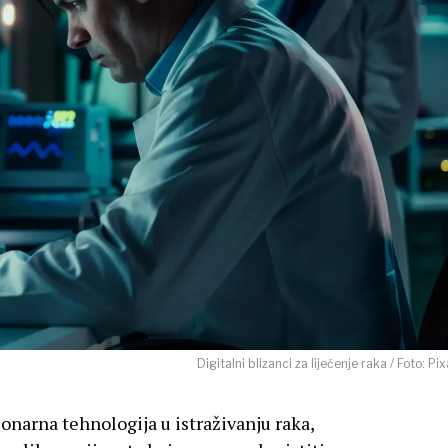
Digitalni blizanci za liječenje raka / Foto: Pi
ionarna tehnologija u istraživanju raka,