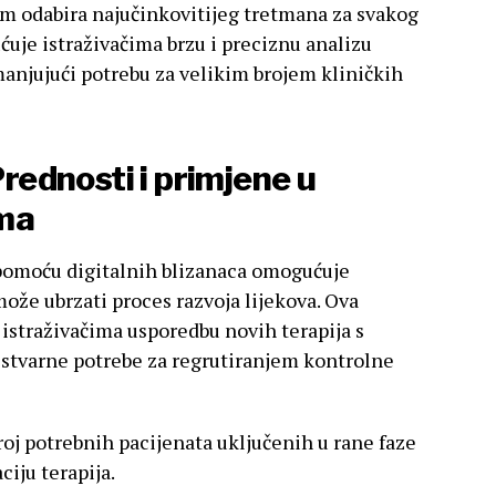
jem odabira najučinkovitijeg tretmana za svakog
uje istraživačima brzu i preciznu analizu
anjujući potrebu za velikim brojem kliničkih
Prednosti i primjene u
ima
 pomoću digitalnih blizanaca omogućuje
ože ubrzati proces razvoja lijekova. Ova
 istraživačima usporedbu novih terapija s
stvarne potrebe za regrutiranjem kontrolne
oj potrebnih pacijenata uključenih u rane faze
ciju terapija.