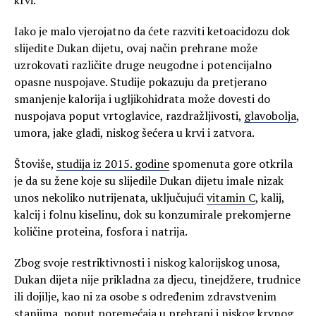
Iako je malo vjerojatno da ćete razviti ketoacidozu dok
slijedite Dukan dijetu, ovaj način prehrane može
uzrokovati različite druge neugodne i potencijalno
opasne nuspojave. Studije pokazuju da pretjerano
smanjenje kalorija i ugljikohidrata može dovesti do
nuspojava poput vrtoglavice, razdražljivosti,
glavobolja
,
umora, jake gladi, niskog šećera u krvi i zatvora.
Štoviše,
studija iz 2015. godine
spomenuta gore otkrila
je da su žene koje su slijedile Dukan dijetu imale nizak
unos nekoliko nutrijenata, uključujući
vitamin C
, kalij,
kalcij i folnu kiselinu, dok su konzumirale prekomjerne
količine proteina, fosfora i natrija.
Zbog svoje restriktivnosti i niskog kalorijskog unosa,
Dukan dijeta nije prikladna za djecu, tinejdžere, trudnice
ili dojilje, kao ni za osobe s određenim zdravstvenim
stanjima, poput poremećaja u prehrani i niskog krvnog