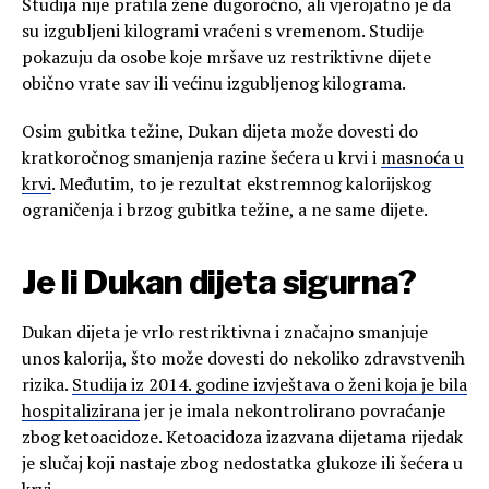
Studija nije pratila žene dugoročno, ali vjerojatno je da
su izgubljeni kilogrami vraćeni s vremenom. Studije
pokazuju da osobe koje mršave uz restriktivne dijete
obično vrate sav ili većinu izgubljenog kilograma.
Osim gubitka težine, Dukan dijeta može dovesti do
kratkoročnog smanjenja razine šećera u krvi i
masnoća u
krvi
. Međutim, to je rezultat ekstremnog kalorijskog
ograničenja i brzog gubitka težine, a ne same dijete.
Je li Dukan dijeta sigurna?
Dukan dijeta je vrlo restriktivna i značajno smanjuje
unos kalorija, što može dovesti do nekoliko zdravstvenih
rizika.
Studija iz 2014. godine izvještava o ženi koja je bila
hospitalizirana
jer je imala nekontrolirano povraćanje
zbog ketoacidoze. Ketoacidoza izazvana dijetama rijedak
je slučaj koji nastaje zbog nedostatka glukoze ili šećera u
krvi.