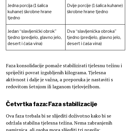
Jedna porcija (1 šalica
Dvije porcije (1 šalica kuhane)
kuhane) škrobne hrane
škrobne hrane tjedno
tjedno
Jedan “slavljenički obrok”
Dva “slavljenička obroka”
tjedno (predjelo, glavno jelo,
tjedno (predjelo, glavno jelo,
desert i čaša vina)
desert i čaša vina)
Faza konsolidacije pomaže stabilizirati tjelesnu težinu i
spriječiti povrat izgubljenih kilograma. Tjelesna
aktivnost i dalje je važna, a preporuka je nastaviti s
redovitom šetnjom ili laganom tjelovježbom.
Četvrtka faza: Faza stabilizacije
Ova faza trebala bi se slijediti doživotno kako bi se
održala stabilna tjelesna težina. Nema zabranjenih
namirnica, ali osoba mora slijediti tri pravila: