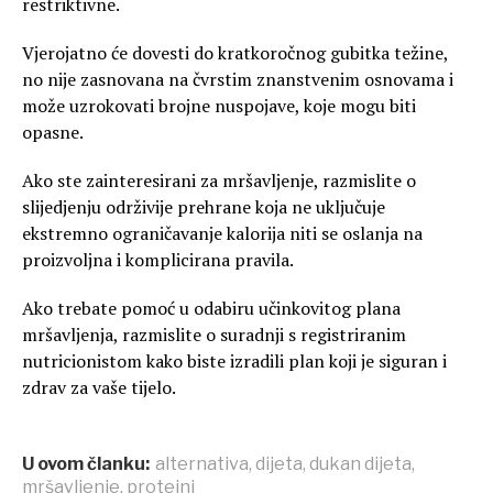
restriktivne.
Vjerojatno će dovesti do kratkoročnog gubitka težine,
no nije zasnovana na čvrstim znanstvenim osnovama i
može uzrokovati brojne nuspojave, koje mogu biti
opasne.
Ako ste zainteresirani za mršavljenje, razmislite o
slijedjenju održivije prehrane koja ne uključuje
ekstremno ograničavanje kalorija niti se oslanja na
proizvoljna i komplicirana pravila.
Ako trebate pomoć u odabiru učinkovitog plana
mršavljenja, razmislite o suradnji s registriranim
nutricionistom kako biste izradili plan koji je siguran i
zdrav za vaše tijelo.
U ovom članku:
alternativa
,
dijeta
,
dukan dijeta
,
mršavljenje
,
proteini