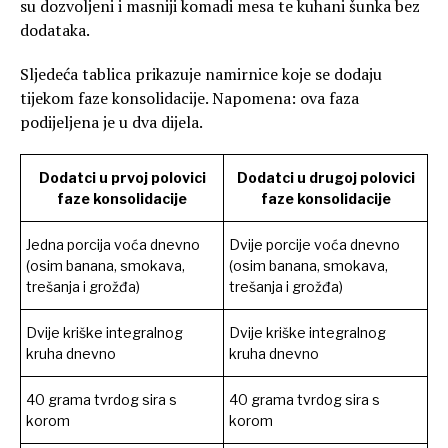
su dozvoljeni i masniji komadi mesa te kuhani šunka bez
dodataka.
Sljedeća tablica prikazuje namirnice koje se dodaju
tijekom faze konsolidacije. Napomena: ova faza
podijeljena je u dva dijela.
Dodatci u prvoj polovici
Dodatci u drugoj polovici
faze konsolidacije
faze konsolidacije
Jedna porcija voća dnevno
Dvije porcije voća dnevno
(osim banana, smokava,
(osim banana, smokava,
trešanja i grožđa)
trešanja i grožđa)
Dvije kriške integralnog
Dvije kriške integralnog
kruha dnevno
kruha dnevno
40 grama tvrdog sira s
40 grama tvrdog sira s
korom
korom