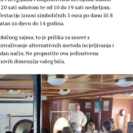
20 sati subotom te od 10 do 19 sati nedjeljom.
staciju iznosi simboličnih 5 eura po danu ili 8
latan za djecu do 14 godina.
običnog sajma; to je prilika za susret s
straživanje alternativnih metoda iscjeljivanja i
rodan način. Ne propustite ovu jedinstvenu
 novih dimenzija vašeg bića.