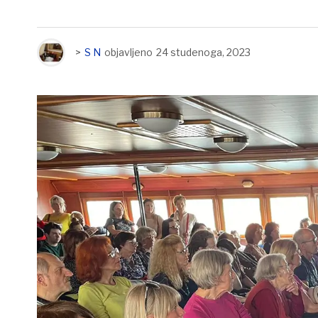
>
S N
objavljeno
24 studenoga, 2023