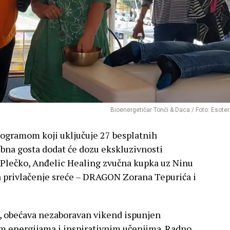
Bioenergetičar Tonči & Daca / Foto: Esoter
rogramom koji uključuje 27 besplatnih
sebna gosta dodat će dozu ekskluzivnosti
 Plečko, Anđelic Healing zvučna kupka uz Ninu
a privlačenje sreće – DRAGON Zorana Tepurića i
e, obećava nezaboravan vikend ispunjen
im energijama i inspirativnim učenjima. Radno