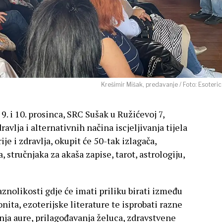
Krešimir Mišak, predavanje / Foto: Esoteric
. i 10. prosinca, SRC Sušak u Ružićevoj 7,
avlja i alternativnih načina iscjeljivanja tijela
ije i zdravlja, okupit će 50-tak izlagača,
 stručnjaka za akaša zapise, tarot, astrologiju,
raznolikosti gdje će imati priliku birati između
nita, ezoterijske literature te isprobati razne
ja aure, prilagođavanja želuca, zdravstvene