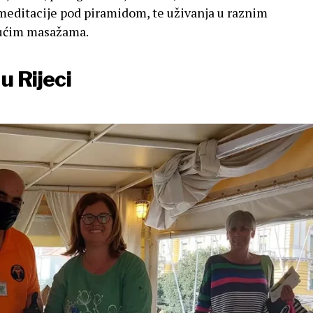
 meditacije pod piramidom, te uživanja u raznim
jućim masažama.
u Rijeci