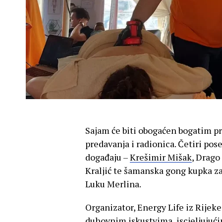
Sajam će biti obogaćen bogatim p
predavanja i radionica. Četiri po
događaju –
Krešimir Mišak
, Drago
Kraljić te šamanska gong kupka z
Luku Merlina.
Organizator, Energy Life iz Rijek
duhovnim iskustvima, iscjeljujuć