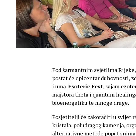
Pod šarmantnim svjetlima Rijeke, 9
postat će epicentar duhovnosti, zdr
i uma.
Esoteric Fest
, sajam ezoter
majstora theta i quantum healinga,
bioenergetiku te mnoge druge.
Posjetitelji će zakoračiti u svijet 
kristala, poludragog kamenja, orgo
alternativne metode poput sniman