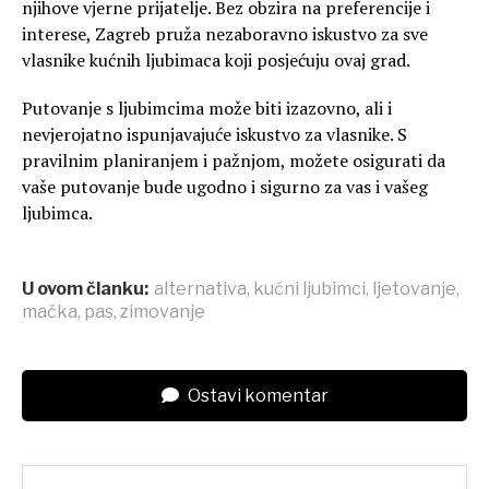
njihove vjerne prijatelje. Bez obzira na preferencije i
interese, Zagreb pruža nezaboravno iskustvo za sve
vlasnike kućnih ljubimaca koji posjećuju ovaj grad.
Putovanje s ljubimcima može biti izazovno, ali i
nevjerojatno ispunjavajuće iskustvo za vlasnike. S
pravilnim planiranjem i pažnjom, možete osigurati da
vaše putovanje bude ugodno i sigurno za vas i vašeg
ljubimca.
U ovom članku:
alternativa
,
kućni ljubimci
,
ljetovanje
,
mačka
,
pas
,
zimovanje
Ostavi komentar