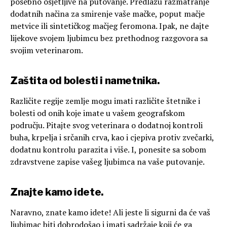
posebno osjetljive na putovanje. Predlažu razmatranje
dodatnih načina za smirenje vaše mačke, poput mačje
metvice ili sintetičkog mačjeg feromona. Ipak, ne dajte
lijekove svojem ljubimcu bez prethodnog razgovora sa
svojim veterinarom.
Zaštita od bolesti i nametnika.
Različite regije zemlje mogu imati različite štetnike i
bolesti od onih koje imate u vašem geografskom
području. Pitajte svog veterinara o dodatnoj kontroli
buha, krpelja i srčanih crva, kao i cjepiva protiv zvečarki,
dodatnu kontrolu parazita i više. I, ponesite sa sobom
zdravstvene zapise vašeg ljubimca na vaše putovanje.
Znajte kamo idete.
Naravno, znate kamo idete! Ali jeste li sigurni da će vaš
ljubimac biti dobrodošao i imati sadržaje koji će ga