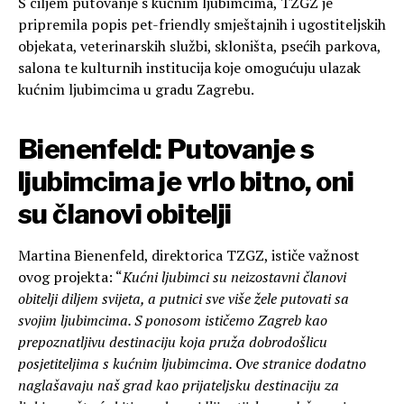
S ciljem putovanje s kućnim ljubimcima, TZGZ je
pripremila popis pet-friendly smještajnih i ugostiteljskih
objekata, veterinarskih službi, skloništa, psećih parkova,
salona te kulturnih institucija koje omogućuju ulazak
kućnim ljubimcima u gradu Zagrebu.
Bienenfeld: Putovanje s
ljubimcima je vrlo bitno, oni
su članovi obitelji
Martina Bienenfeld, direktorica TZGZ, ističe važnost
ovog projekta: “
Kućni ljubimci su neizostavni članovi
obitelji diljem svijeta, a putnici sve više žele putovati sa
svojim ljubimcima. S ponosom ističemo Zagreb kao
prepoznatljivu destinaciju koja pruža dobrodošlicu
posjetiteljima s kućnim ljubimcima. Ove stranice dodatno
naglašavaju naš grad kao prijateljsku destinaciju za