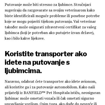
Putovanje može biti stresno za ljubimce. Stručnjaci
sugeriraju da razgovarate sa svojim veterinarom kako
biste identificirali moguće probleme ili posebne potrebe
koje se mogu pojaviti tijekom putovanja. Vaš veterinar
također može osigurati zdravstveni certifikat za vašeg
ljubimca (koji je potreban ako putujete izvan države),
kao i bilo kakve lijekove.
Koristite transporter ako
idete na putovanje s
ljubimcima.
Naravno, odabrat ćete transporter ako idete avionom,
ali koristite ga i za putovanje automobilom. Kako naši
prijatelji iz BANFIELD™ Pet Hospitala ističu, neosiguran
ljubimac može ometati vozača ili čak ometati sigurno
upravljanje vozilom. Osim toga, ako dođe do nesreće ili