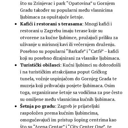
što su Zrinjevac i park “Opatovina” u Gornjem
Gradu također su popularni među vlasnicima
ljubimaca za opuštajuće šetnje.
Kafići i restorani s terasama
: Mnogi kafići i
restorani u Zagrebu imaju terase koje su
otvorene za kućne ljubimce, pružajući priliku za
uživanje u mirisnoj kavi ili večernjem druženju.
Posebno su popularni “Barkafe” i “Catfé” – kafići
koji su posebno dizajnirani za vlasnike ljubimaca.
Turistički obilasci
: Kućni ljubimci su dobrodošli
i na turističkim atrakcijama poput Gričkog
tunela, vožnje uspinjačom do Gornjeg Grada te
muzeja koji prihvaćaju posjete ljubimaca. Osim
toga, organizirane šetnje sa vodičima za pse često
su omiljene među vlasnicima kućnih ljubimaca.
Šetnja po gradu
: Zagreb je prijateljski
raspoložen prema kućnim ljubimcima,
omogućavajući im pristup šoping centrima kao
što su “Arena Centar” i “City Center One”, te