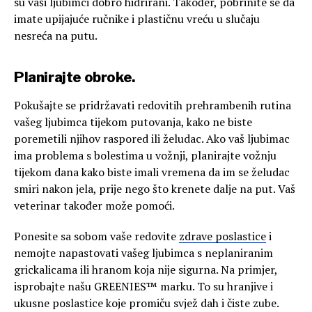
su vaši ljubimci dobro hidrirani. Također, pobrinite se da
imate upijajuće ručnike i plastičnu vreću u slučaju
nesreća na putu.
Planirajte obroke.
Pokušajte se pridržavati redovitih prehrambenih rutina
vašeg ljubimca tijekom putovanja, kako ne biste
poremetili njihov raspored ili želudac. Ako vaš ljubimac
ima problema s bolestima u vožnji, planirajte vožnju
tijekom dana kako biste imali vremena da im se želudac
smiri nakon jela, prije nego što krenete dalje na put. Vaš
veterinar također može pomoći.
Ponesite sa sobom vaše redovite
zdrave poslastice
i
nemojte napastovati vašeg ljubimca s neplaniranim
grickalicama ili hranom koja nije sigurna. Na primjer,
isprobajte našu GREENIES™ marku. To su hranjive i
ukusne poslastice koje promiču svjež dah i čiste zube.