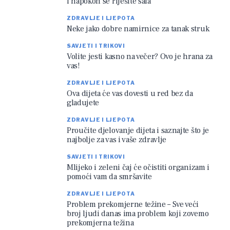
i napokon se riješite sala
ZDRAVLJE I LJEPOTA
Neke jako dobre namirnice za tanak struk
SAVJETI I TRIKOVI
Volite jesti kasno na večer? Ovo je hrana za
vas!
ZDRAVLJE I LJEPOTA
Ova dijeta će vas dovesti u red bez da
gladujete
ZDRAVLJE I LJEPOTA
Proučite djelovanje dijeta i saznajte što je
najbolje za vas i vaše zdravlje
SAVJETI I TRIKOVI
Mlijeko i zeleni čaj će očistiti organizam i
pomoći vam da smršavite
ZDRAVLJE I LJEPOTA
Problem prekomjerne težine – Sve veći
broj ljudi danas ima problem koji zovemo
prekomjerna težina