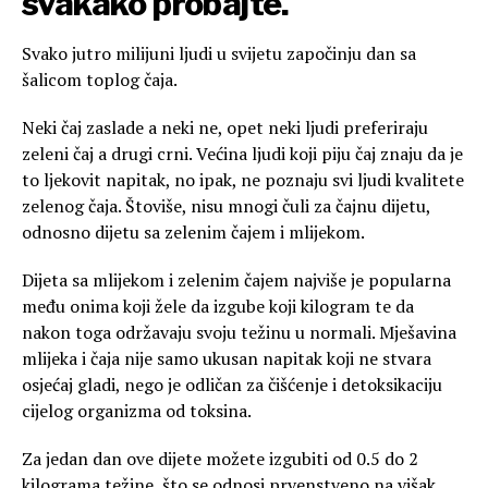
svakako probajte.
Svako jutro milijuni ljudi u svijetu započinju dan sa
šalicom toplog čaja.
Neki čaj zaslade a neki ne, opet neki ljudi preferiraju
zeleni čaj a drugi crni. Većina ljudi koji piju čaj znaju da je
to ljekovit napitak, no ipak, ne poznaju svi ljudi kvalitete
zelenog čaja. Štoviše, nisu mnogi čuli za čajnu dijetu,
odnosno dijetu sa zelenim čajem i mlijekom.
Dijeta sa mlijekom i zelenim čajem najviše je popularna
među onima koji žele da izgube koji kilogram te da
nakon toga održavaju svoju težinu u normali. Mješavina
mlijeka i čaja nije samo ukusan napitak koji ne stvara
osjećaj gladi, nego je odličan za čišćenje i detoksikaciju
cijelog organizma od toksina.
Za jedan dan ove dijete možete izgubiti od 0.5 do 2
kilograma težine, što se odnosi prvenstveno na višak