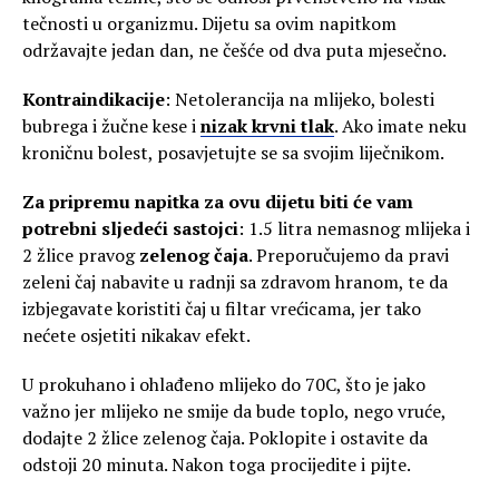
tečnosti u organizmu. Dijetu sa ovim napitkom
održavajte jedan dan, ne češće od dva puta mjesečno.
Kontraindikacije
: Netolerancija na mlijeko, bolesti
bubrega i žučne kese i
nizak krvni tlak
. Ako imate neku
kroničnu bolest, posavjetujte se sa svojim liječnikom.
Za pripremu napitka za ovu dijetu biti će vam
potrebni sljedeći sastojci
: 1.5 litra nemasnog mlijeka i
2 žlice pravog
zelenog čaja
. Preporučujemo da pravi
zeleni čaj nabavite u radnji sa zdravom hranom, te da
izbjegavate koristiti čaj u filtar vrećicama, jer tako
nećete osjetiti nikakav efekt.
U prokuhano i ohlađeno mlijeko do 70C, što je jako
važno jer mlijeko ne smije da bude toplo, nego vruće,
dodajte 2 žlice zelenog čaja. Poklopite i ostavite da
odstoji 20 minuta. Nakon toga procijedite i pijte.