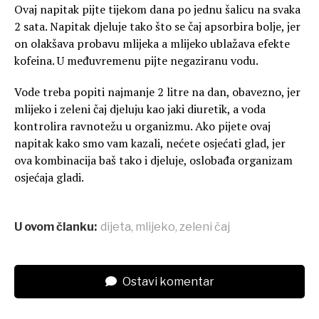
Ovaj napitak pijte tijekom dana po jednu šalicu na svaka
2 sata. Napitak djeluje tako što se čaj apsorbira bolje, jer
on olakšava probavu mlijeka a mlijeko ublažava efekte
kofeina. U međuvremenu pijte negaziranu vodu.
Vode treba popiti najmanje 2 litre na dan, obavezno, jer
mlijeko i zeleni čaj djeluju kao jaki diuretik, a voda
kontrolira ravnotežu u organizmu. Ako pijete ovaj
napitak kako smo vam kazali, nećete osjećati glad, jer
ova kombinacija baš tako i djeluje, oslobađa organizam
osjećaja gladi.
U ovom članku:
dijeta
,
mlijeko
,
zeleni čaj
Ostavi komentar