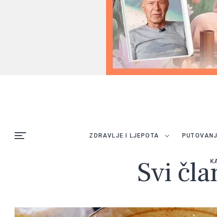
ZDRAVLJE I LJEPOTA
PUTOVAN
Svi čla
K