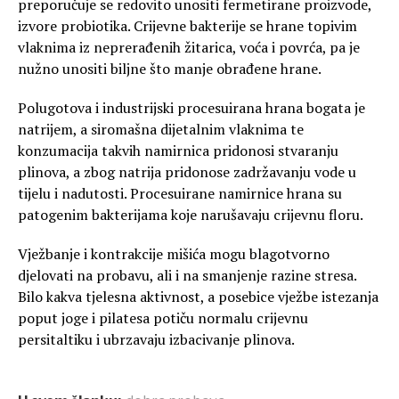
preporučuje se redovito unositi fermetirane proizvode,
izvore probiotika. Crijevne bakterije se hrane topivim
vlaknima iz neprerađenih žitarica, voća i povrća, pa je
nužno unositi biljne što manje obrađene hrane.
Polugotova i industrijski procesuirana hrana bogata je
natrijem, a siromašna dijetalnim vlaknima te
konzumacija takvih namirnica pridonosi stvaranju
plinova, a zbog natrija pridonose zadržavanju vode u
tijelu i nadutosti. Procesuirane namirnice hrana su
patogenim bakterijama koje narušavaju crijevnu floru.
Vježbanje i kontrakcije mišića mogu blagotvorno
djelovati na probavu, ali i na smanjenje razine stresa.
Bilo kakva tjelesna aktivnost, a posebice vježbe istezanja
poput joge i pilatesa potiču normalu crijevnu
persitaltiku i ubrzavaju izbacivanje plinova.