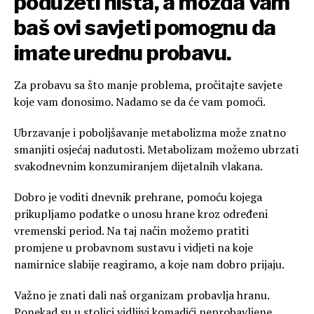
poduzeti ništa, a možda vam
baš ovi savjeti pomognu da
imate urednu probavu.
Za probavu sa što manje problema, pročitajte savjete
koje vam donosimo. Nadamo se da će vam pomoći.
Ubrzavanje i poboljšavanje metabolizma može znatno
smanjiti osjećaj nadutosti. Metabolizam možemo ubrzati
svakodnevnim konzumiranjem dijetalnih vlakana.
Dobro je voditi dnevnik prehrane, pomoću kojega
prikupljamo podatke o unosu hrane kroz određeni
vremenski period. Na taj način možemo pratiti
promjene u probavnom sustavu i vidjeti na koje
namirnice slabije reagiramo, a koje nam dobro prijaju.
Važno je znati dali naš organizam probavlja hranu.
Ponekad su u stolici vidljivi komadići neprobavljene