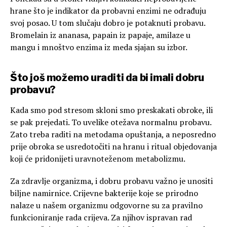
hrane što je indikator da probavni enzimi ne odrađuju
svoj posao. U tom slučaju dobro je potaknuti probavu.
Bromelain iz ananasa, papain iz papaje, amilaze u
mangu i mnoštvo enzima iz meda sjajan su izbor.
Što još možemo uraditi da bi imali dobru
probavu?
Kada smo pod stresom skloni smo preskakati obroke, ili
se pak prejedati. To uvelike otežava normalnu probavu.
Zato treba raditi na metodama opuštanja, a neposredno
prije obroka se usredotočiti na hranu i ritual objedovanja
koji će pridonijeti uravnoteženom metabolizmu.
Za zdravlje organizma, i dobru probavu važno je unositi
biljne namirnice. Crijevne bakterije koje se prirodno
nalaze u našem organizmu odgovorne su za pravilno
funkcioniranje rada crijeva. Za njihov ispravan rad