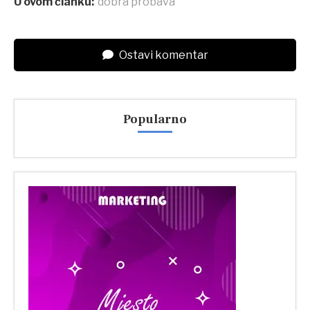
U ovom članku:
dobra probava
Ostavi komentar
Popularno