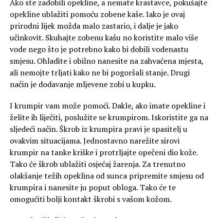
Ako ste zadobili opekline, a nemate krastavce, pokušajte
opekline ublažiti pomoću zobene kaše. Iako je ovaj
prirodni lijek možda malo zastario, i dalje je jako
učinkovit. Skuhajte zobenu kašu no koristite malo više
vode nego što je potrebno kako bi dobili vodenastu
smjesu. Ohladite i obilno nanesite na zahvaćena mjesta,
ali nemojte trljati kako ne bi pogoršali stanje. Drugi
način je dodavanje mljevene zobi u kupku.
I krumpir vam može pomoći. Dakle, ako imate opekline i
želite ih liječiti, poslužite se krumpirom. Iskoristite ga na
sljedeći način. Škrob iz krumpira pravi je spasitelj u
ovakvim situacijama. Jednostavno narežite sirovi
krumpir na tanke kriške i protrljajte opečeni dio kože.
Tako će škrob ublažiti osjećaj žarenja. Za trenutno
olakšanje težih opeklina od sunca pripremite smjesu od
krumpira i nanesite ju poput obloga. Tako će te
omogućiti bolji kontakt škrobi s vašom kožom.