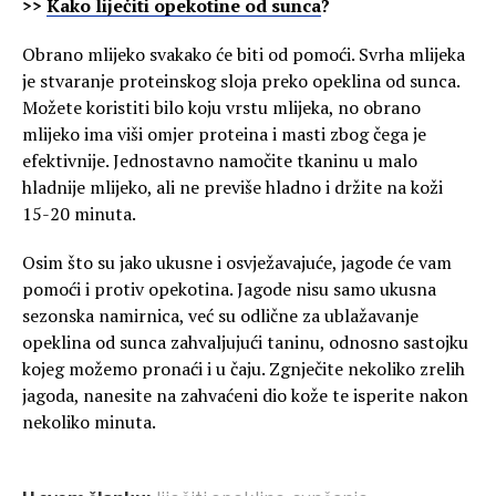
>>
Kako liječiti opekotine od sunca
?
Obrano mlijeko svakako će biti od pomoći. Svrha mlijeka
je stvaranje proteinskog sloja preko opeklina od sunca.
Možete koristiti bilo koju vrstu mlijeka, no obrano
mlijeko ima viši omjer proteina i masti zbog čega je
efektivnije. Jednostavno namočite tkaninu u malo
hladnije mlijeko, ali ne previše hladno i držite na koži
15-20 minuta.
Osim što su jako ukusne i osvježavajuće, jagode će vam
pomoći i protiv opekotina. Jagode nisu samo ukusna
sezonska namirnica, već su odlične za ublažavanje
opeklina od sunca zahvaljujući taninu, odnosno sastojku
kojeg možemo pronaći i u čaju. Zgnječite nekoliko zrelih
jagoda, nanesite na zahvaćeni dio kože te isperite nakon
nekoliko minuta.