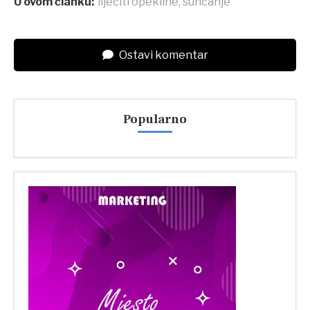
U ovom članku:
liječiti opekline
,
sunčanje
Ostavi komentar
Popularno