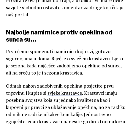
Pročitajte ovaj članak do kraja, a ukoliko i vi imate neke
savjete slobodno ostavite komentar za druge koji čitaju
naš portal.
Najbolje namirnice protiv opeklina od
sunca su…
Prvo ćemo spomenuti namirnicu koju svi, gotovo
sigurno, imaju doma. Riječ je o svježem krastavcu. Ljeto
je sezona kada najčešće zadobijemo opekline od sunca,
ali na sreću to je i sezona krastavica.
Odmah nakon zadobivenih opeklina posjetite prvu
trgovinu i kupite si
svježe krastavce
. Krastavci imaju
posebna svojstva koja su jednako kvalitetna kao i
kupovni pripravci za ublažavanje opeklina, no za razliku
od njih ne sadrže nikakve kemikalije. Jednostavno
zgnječite jedan krastavac i nanesite ga direktno na kožu.