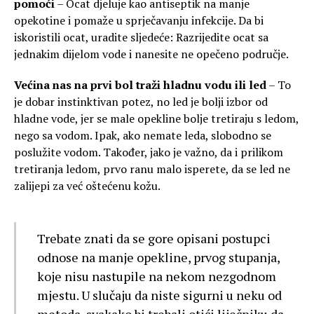
pomoći
– Ocat djeluje kao antiseptik na manje
opekotine i pomaže u sprječavanju infekcije. Da bi
iskoristili ocat, uradite sljedeće: Razrijedite ocat sa
jednakim dijelom vode i nanesite ne opečeno područje.
Većina nas na prvi bol traži hladnu vodu ili led
– To
je dobar instinktivan potez, no led je bolji izbor od
hladne vode, jer se male opekline bolje tretiraju s ledom,
nego sa vodom. Ipak, ako nemate leda, slobodno se
poslužite vodom. Također, jako je važno, da i prilikom
tretiranja ledom, prvo ranu malo isperete, da se led ne
zalijepi za već oštećenu kožu.
Trebate znati da se gore opisani postupci
odnose na manje opekline, prvog stupanja,
koje nisu nastupile na nekom nezgodnom
mjestu. U slučaju da niste sigurni u neku od