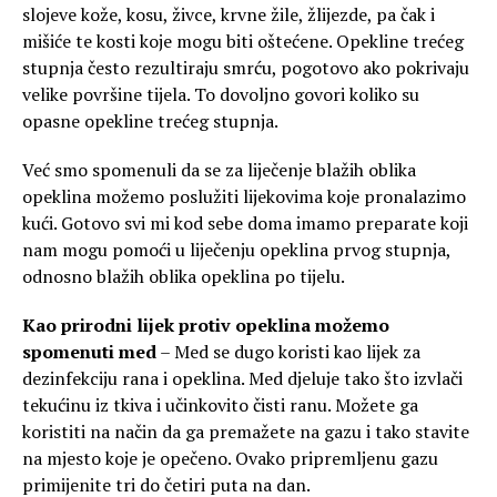
slojeve kože, kosu, živce, krvne žile, žlijezde, pa čak i
mišiće te kosti koje mogu biti oštećene. Opekline trećeg
stupnja često rezultiraju smrću, pogotovo ako pokrivaju
velike površine tijela. To dovoljno govori koliko su
opasne opekline trećeg stupnja.
Već smo spomenuli da se za liječenje blažih oblika
opeklina možemo poslužiti lijekovima koje pronalazimo
kući. Gotovo svi mi kod sebe doma imamo preparate koji
nam mogu pomoći u liječenju opeklina prvog stupnja,
odnosno blažih oblika opeklina po tijelu.
Kao prirodni lijek protiv opeklina možemo
spomenuti med
– Med se dugo koristi kao lijek za
dezinfekciju rana i opeklina. Med djeluje tako što izvlači
tekućinu iz tkiva i učinkovito čisti ranu. Možete ga
koristiti na način da ga premažete na gazu i tako stavite
na mjesto koje je opečeno. Ovako pripremljenu gazu
primijenite tri do četiri puta na dan.