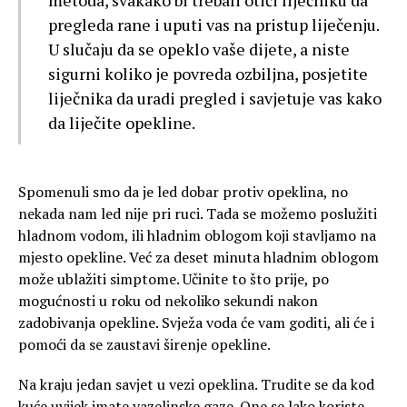
metoda, svakako bi trebali otići liječniku da
pregleda rane i uputi vas na pristup liječenju.
U slučaju da se opeklo vaše dijete, a niste
sigurni koliko je povreda ozbiljna, posjetite
liječnika da uradi pregled i savjetuje vas kako
da liječite opekline.
Spomenuli smo da je led dobar protiv opeklina, no
nekada nam led nije pri ruci. Tada se možemo poslužiti
hladnom vodom, ili hladnim oblogom koji stavljamo na
mjesto opekline. Već za deset minuta hladnim oblogom
može ublažiti simptome. Učinite to što prije, po
mogućnosti u roku od nekoliko sekundi nakon
zadobivanja opekline. Svježa voda će vam goditi, ali će i
pomoći da se zaustavi širenje opekline.
Na kraju jedan savjet u vezi opeklina. Trudite se da kod
kuće uvijek imate vazelinske gaze. One se lako koriste,