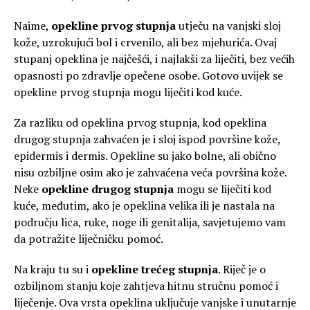
Naime,
opekline prvog stupnja
utječu na vanjski sloj
kože, uzrokujući bol i crvenilo, ali bez mjehurića. Ovaj
stupanj opeklina je najčešći, i najlakši za liječiti, bez većih
opasnosti po zdravlje opečene osobe. Gotovo uvijek se
opekline prvog stupnja mogu liječiti kod kuće.
Za razliku od opeklina prvog stupnja, kod opeklina
drugog stupnja zahvaćen je i sloj ispod površine kože,
epidermis i dermis. Opekline su jako bolne, ali obično
nisu ozbiljne osim ako je zahvaćena veća površina kože.
Neke
opekline drugog stupnja
mogu se liječiti kod
kuće, međutim, ako je opeklina velika ili je nastala na
području lica, ruke, noge ili genitalija, savjetujemo vam
da potražite liječničku pomoć.
Na kraju tu su i
opekline trećeg stupnja
. Riječ je o
ozbiljnom stanju koje zahtjeva hitnu stručnu pomoć i
liječenje. Ova vrsta opeklina uključuje vanjske i unutarnje