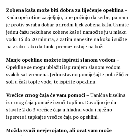
Zobena kaša može biti dobra za liječenje opeklina
–
Kada opekotine zacjeljuju, one počinju da svrbe, pa nam
je protiv svraba dobar prirodni lijek zobena kaša. Uzmite
jednu čašu nekuhane zobene kaše i namočite ju u mlaku
vodu 15 do 20 minuta, a zatim nanesite na kožu i sušite
na zraku tako da tanki premaz ostaje na koži.
Manje opekline možete ispirati slanom vodom
–
Opekline se mogu ublažiti ispiranjem slanom vodom
svakih sat vremena. Jednostavno pomiješajte pola žličice
soli u čaši tople vode, te ispirite opeklinu.
Vrećice crnog čaja će vam pomoći
– Tanična kiselina
iz crnog čaja pomaže izvući toplinu. Dovoljno je da
stavite 2 do 3 vrećice čaja u hladnu vodu i nježno
isperete i tapkajte vrećice čaja po opeklini.
Možda zvuči nevjerojatno, ali ocat vam može