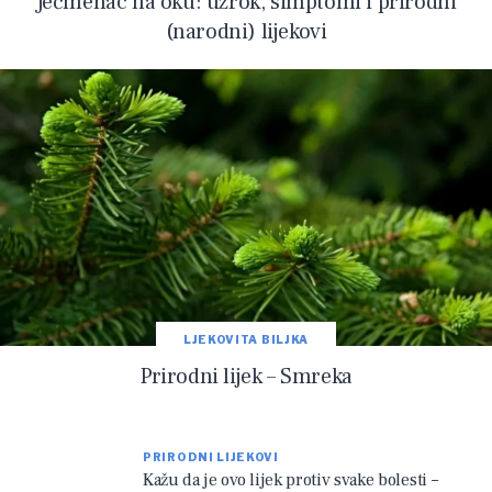
Ječmenac na oku: uzrok, simptomi i prirodni
(narodni) lijekovi
LJEKOVITA BILJKA
Prirodni lijek – Smreka
PRIRODNI LIJEKOVI
Kažu da je ovo lijek protiv svake bolesti –