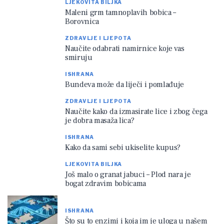
LJEKOVITA BILJKA
Maleni grm tamnoplavih bobica –
Borovnica
ZDRAVLJE I LJEPOTA
Naučite odabrati namirnice koje vas
smiruju
ISHRANA
Bundeva može da liječi i pomlađuje
ZDRAVLJE I LJEPOTA
Naučite kako da izmasirate lice i zbog čega
je dobra masaža lica?
ISHRANA
Kako da sami sebi ukiselite kupus?
LJEKOVITA BILJKA
Još malo o granat jabuci – Plod nara je
bogat zdravim bobicama
ISHRANA
Što su to enzimi i koja im je uloga u našem