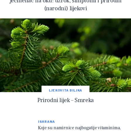
Ječmenac na oku: uzrok, simptomi i prirodni
(narodni) lijekovi
LJEKOVITA BILJKA
Prirodni lijek – Smreka
ISHRANA
Koje su namirnice najbogatije vitaminima,