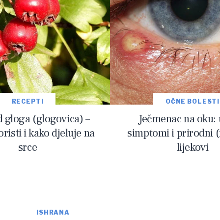
RECEPTI
OČNE BOLESTI
d gloga (glogovica) –
Ječmenac na oku: 
oristi i kako djeluje na
simptomi i prirodni 
srce
lijekovi
ISHRANA