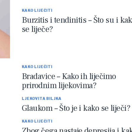
KAKO LIJEČITI
Burzitis i tendinitis – Što su i ka
se liječe?
KAKO LIJEČITI
Bradavice – Kako ih liječimo
prirodnim lijekovima?
LJEKOVITA BILJKA
Glaukom – Što je i kako se liječi?
KAKO LIJEČITI
Zbog čega nastaje depresija i ka