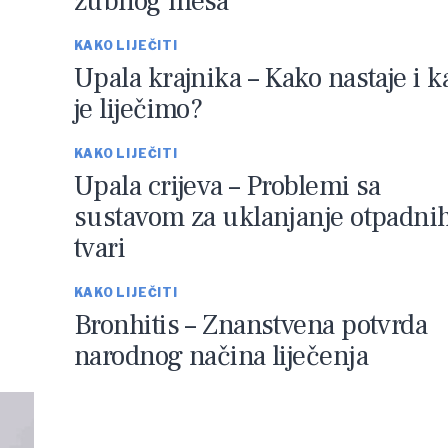
zubnog mesa
KAKO LIJEČITI
Upala krajnika – Kako nastaje i k
je liječimo?
KAKO LIJEČITI
Upala crijeva – Problemi sa
sustavom za uklanjanje otpadni
tvari
KAKO LIJEČITI
Bronhitis – Znanstvena potvrda
narodnog načina liječenja