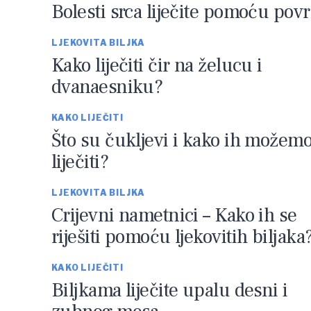
Bolesti srca liječite pomoću pov
LJEKOVITA BILJKA
Kako liječiti čir na želucu i
dvanaesniku?
KAKO LIJEČITI
Što su čukljevi i kako ih možem
liječiti?
LJEKOVITA BILJKA
Crijevni nametnici – Kako ih se
riješiti pomoću ljekovitih biljaka
KAKO LIJEČITI
Biljkama liječite upalu desni i