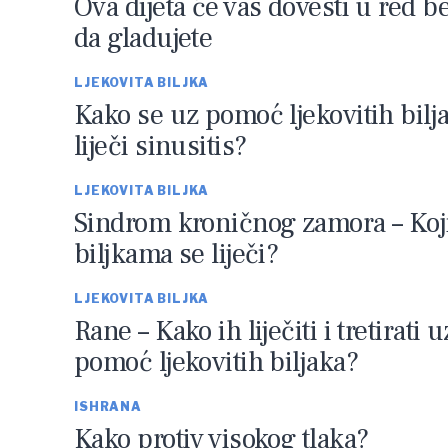
Ova dijeta će vas dovesti u red b
da gladujete
LJEKOVITA BILJKA
Kako se uz pomoć ljekovitih bilj
liječi sinusitis?
LJEKOVITA BILJKA
Sindrom kroničnog zamora – Ko
biljkama se liječi?
LJEKOVITA BILJKA
Rane – Kako ih liječiti i tretirati u
pomoć ljekovitih biljaka?
ISHRANA
Kako protiv visokog tlaka?