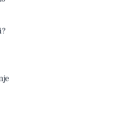
i?
nje