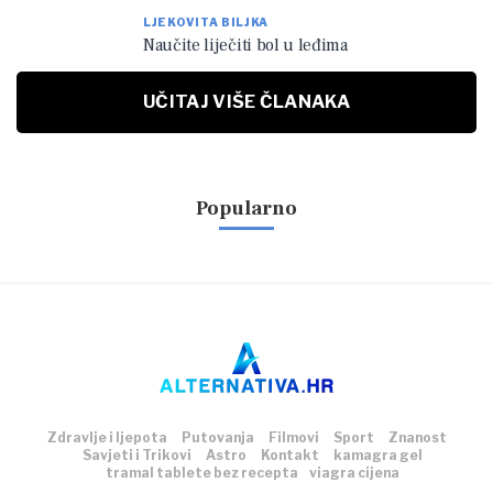
LJEKOVITA BILJKA
Naučite liječiti bol u leđima
UČITAJ VIŠE ČLANAKA
Popularno
Zdravlje i ljepota
Putovanja
Filmovi
Sport
Znanost
Savjeti i Trikovi
Astro
Kontakt
kamagra gel
tramal tablete bez recepta
viagra cijena