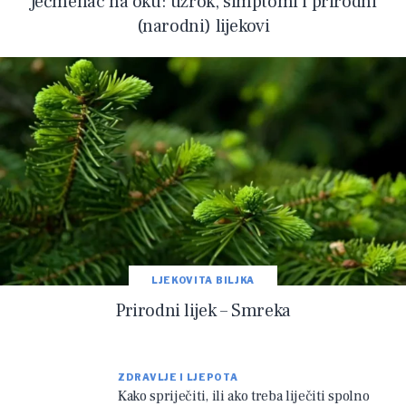
Ječmenac na oku: uzrok, simptomi i prirodni
(narodni) lijekovi
LJEKOVITA BILJKA
Prirodni lijek – Smreka
ZDRAVLJE I LJEPOTA
Kako spriječiti, ili ako treba liječiti spolno