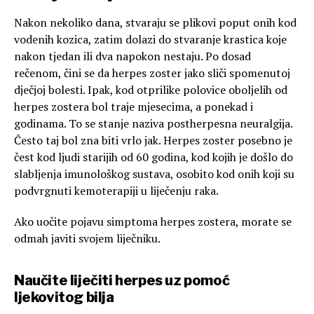
Nakon nekoliko dana, stvaraju se plikovi poput onih kod
vodenih kozica, zatim dolazi do stvaranje krastica koje
nakon tjedan ili dva napokon nestaju. Po dosad
rečenom, čini se da herpes zoster jako sliči spomenutoj
dječjoj bolesti. Ipak, kod otprilike polovice oboljelih od
herpes zostera bol traje mjesecima, a ponekad i
godinama. To se stanje naziva postherpesna neuralgija.
Često taj bol zna biti vrlo jak. Herpes zoster posebno je
čest kod ljudi starijih od 60 godina, kod kojih je došlo do
slabljenja imunološkog sustava, osobito kod onih koji su
podvrgnuti kemoterapiji u liječenju raka.
Ako uočite pojavu simptoma herpes zostera, morate se
odmah javiti svojem liječniku.
Naučite liječiti herpes uz pomoć
ljekovitog bilja