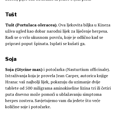
Tušt
Tušt (Portulaca oleracea)
. Ova ljekovita biljka u Kineza
uživa ugled kao dobar narodni lijek za liječenje herpesa.
Radi se o vrlo ukusnom povrću, koje je odlično kad se
pripravi poput špinata. Isplati se kušati ga.
Soja
Soja (Gtycine max)
i potočarka (Nasturtium officinale).
Istraživanja koja je provela Jean Carper, autorica knjige
Hrana: vaš najbolji lijek, pokazuju da uzimanje dvije
tablete od 500 miligrama aminokiseline lizina tri ili četiri
puta dnevno može pomoći u ublažavanju simptoma
herpes zostera. Savjetujemo vam da jedete što veće
količine soje i potočarke.