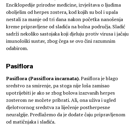
Enciklopedije prirodne medicine, izvještava o ljudima
oboljelim od herpes zostera, kod kojih su bol i upala
nestali za manje od tri dana nakon početka nanošenja
kreme pripravljene od sladića na bolna područja. Sladić
sadrži nekoliko sastojaka koji djeluju protiv virusa i jačaju
imunološki sustav, zbog čega se ovo čini razumnim
odabirom.
Pasiflora
Pasiflora (Passiflora incarnata)
. Pasiflora je blago
sredstvo za smirenje, pa stoga nije loša zamisao
upotrijebiti je ako se zbog bolova izazvanih herpes
zosterom ne možete pribrati. Ali, ona uživa i ugled
djelotvornog sredstva za liječenje postherpesne
neuralgije. Predlažemo da je dodate čaju pripravljenom
od matičnjaka i sladića.