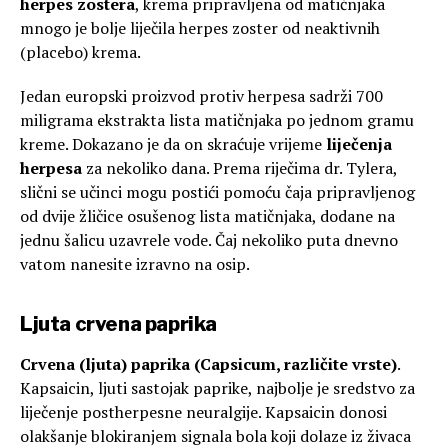
herpes zostera
, krema pripravljena od matičnjaka
mnogo je bolje liječila herpes zoster od neaktivnih
(placebo) krema.
Jedan europski proizvod protiv herpesa sadrži 700
miligrama ekstrakta lista matičnjaka po jednom gramu
kreme. Dokazano je da on skraćuje vrijeme
liječenja
herpesa
za nekoliko dana. Prema riječima dr. Tylera,
slični se učinci mogu postići pomoću čaja pripravljenog
od dvije žličice osušenog lista matičnjaka, dodane na
jednu šalicu uzavrele vode. Čaj nekoliko puta dnevno
vatom nanesite izravno na osip.
Ljuta crvena paprika
Crvena (ljuta) paprika (Capsicum, različite vrste)
.
Kapsaicin, ljuti sastojak paprike, najbolje je sredstvo za
liječenje postherpesne neuralgije. Kapsaicin donosi
olakšanje blokiranjem signala bola koji dolaze iz živaca