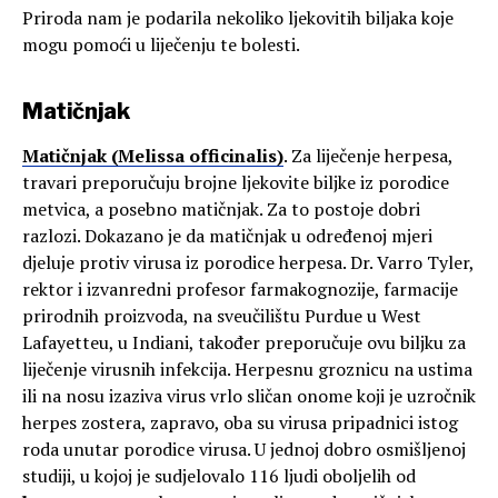
Priroda nam je podarila nekoliko ljekovitih biljaka koje
mogu pomoći u liječenju te bolesti.
Matičnjak
Matičnjak (Melissa officinalis)
. Za liječenje herpesa,
travari preporučuju brojne ljekovite biljke iz porodice
metvica, a posebno matičnjak. Za to postoje dobri
razlozi. Dokazano je da matičnjak u određenoj mjeri
djeluje protiv virusa iz porodice herpesa. Dr. Varro Tyler,
rektor i izvanredni profesor farmakognozije, farmacije
prirodnih proizvoda, na sveučilištu Purdue u West
Lafayetteu, u Indiani, također preporučuje ovu biljku za
liječenje virusnih infekcija. Herpesnu groznicu na ustima
ili na nosu izaziva virus vrlo sličan onome koji je uzročnik
herpes zostera, zapravo, oba su virusa pripadnici istog
roda unutar porodice virusa. U jednoj dobro osmišljenoj
studiji, u kojoj je sudjelovalo 116 ljudi oboljelih od