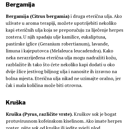
Bergamija
Bergamija (Citrus bergamia)
i druga eterična ulja. Ako
uživate u aroma terapiji, možete upotrijebiti nekoliko
kapi eteričnih ulja koja se preporučuju za liječenje herpes
zostera. U njih spadaju ulje kamilice, eukaliptusa,
pastirske iglice (Geranium robertianum), lavande,
limuna i kajeputovca (Melaleuca leucadendra). Kako
neka nerazrijeđena eterična ulja mogu nadražiti kožu,
razblažite ih tako što ćete nekoliko kapi dodati u oko
dvije žlice jestivog biljnog ulja i nanosite ih izravno na
bolna mjesta. Eterična ulja nikad ne uzimajte oralno, jer
čak i mala količina može biti otrovna.
Kruška
Kruška (Pyrus, različite vrste)
. Kruškov sok je bogat
protuvirusnom kofeinskom kiselinom. Ako imate herpes
zoster, pijte sok od kruške ili jedite svježi plod.