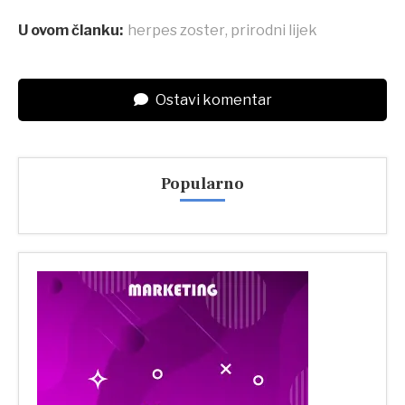
U ovom članku:
herpes zoster
,
prirodni lijek
Ostavi komentar
Popularno