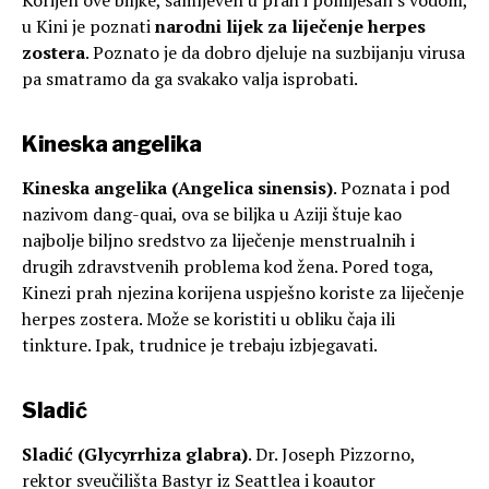
u Kini je poznati
narodni lijek za liječenje herpes
zostera
. Poznato je da dobro djeluje na suzbijanju virusa
pa smatramo da ga svakako valja isprobati.
Kineska angelika
Kineska angelika (Angelica sinensis)
. Poznata i pod
nazivom dang-quai, ova se biljka u Aziji štuje kao
najbolje biljno sredstvo za liječenje menstrualnih i
drugih zdravstvenih problema kod žena. Pored toga,
Kinezi prah njezina korijena uspješno koriste za liječenje
herpes zostera. Može se koristiti u obliku čaja ili
tinkture. Ipak, trudnice je trebaju izbjegavati.
Sladić
Sladić (Glycyrrhiza glabra)
. Dr. Joseph Pizzorno,
rektor sveučilišta Bastyr iz Seattlea i koautor