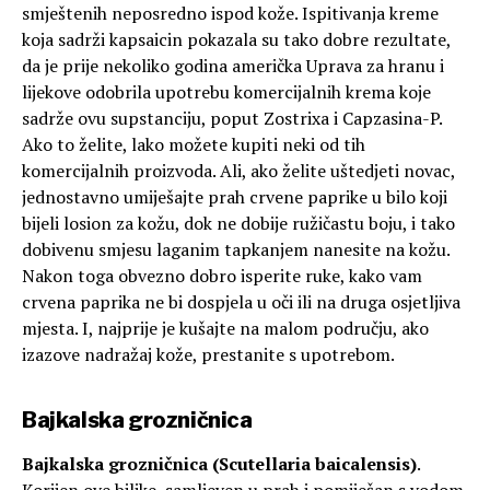
smještenih neposredno ispod kože. Ispitivanja kreme
koja sadrži kapsaicin pokazala su tako dobre rezultate,
da je prije nekoliko godina američka Uprava za hranu i
lijekove odobrila upotrebu komercijalnih krema koje
sadrže ovu supstanciju, poput Zostrixa i Capzasina-P.
Ako to želite, lako možete kupiti neki od tih
komercijalnih proizvoda. Ali, ako želite uštedjeti novac,
jednostavno umiješajte prah crvene paprike u bilo koji
bijeli losion za kožu, dok ne dobije ružičastu boju, i tako
dobivenu smjesu laganim tapkanjem nanesite na kožu.
Nakon toga obvezno dobro isperite ruke, kako vam
crvena paprika ne bi dospjela u oči ili na druga osjetljiva
mjesta. I, najprije je kušajte na malom području, ako
izazove nadražaj kože, prestanite s upotrebom.
Bajkalska grozničnica
Bajkalska grozničnica (Scutellaria baicalensis)
.
Korijen ove biljke, samljeven u prah i pomiješan s vodom,