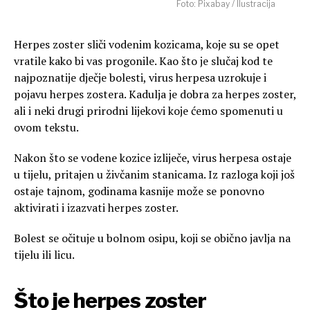
Foto: Pixabay / Ilustracija
Herpes zoster sliči vodenim kozicama, koje su se opet
vratile kako bi vas progonile. Kao što je slučaj kod te
najpoznatije dječje bolesti, virus herpesa uzrokuje i
pojavu herpes zostera.
Kadulja je dobra za herpes zoster,
ali i neki drugi prirodni lijekovi koje ćemo spomenuti u
ovom tekstu.
Nakon što se vodene kozice izliječe, virus herpesa ostaje
u tijelu, pritajen u živčanim stanicama. Iz razloga koji još
ostaje tajnom, godinama kasnije može se ponovno
aktivirati i izazvati herpes zoster.
Bolest se očituje u bolnom osipu, koji se obično javlja na
tijelu ili licu.
Što je herpes zoster