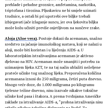
prehlade i peludne groznice, amfetamina, narkotika,
triptofana i tirozina. Pljuskavicu ne bi smjele uzimati
trudnice, a ostali bi pri upotrebi ove biljke trebali
izbjegavati jače izlaganje suncu, jer ova ljekovita biljka
može kožu učiniti previše osjetljivom na sunčeve zrake.
Aloja (Aloe vera)
. Postoje dokazi da acemanan, snažno
sredstvo za jačanje imunološkog sustava, koji se nalazi u
aloji, može biti koristan i u liječenju AIDS-a. U
laboratorijskim istraživanjima acemanan je aktivno
djelovao na HIV. Acemanan može smanjiti i potrebu za
uzimanjem lijeka AZT, te na taj način ublažiti neželjene
prateće učinke tog snažnog lijeka. Preporučena količina
acemanana iznosi do 250 miligrama, četiri puta dnevno.
Mnogo veće doze, do 1.000 miligrama po kilogramu
tjelesne težine dnevno, nisu izazvale nikakve toksične
učinke kod pasa i štakora. A prema tvrdnjama Američke
zaklade za istraživanje AIDS-a, “probna istraživanja nisu
otkrila nikakvo toksično djelovanje na ljude”. Za