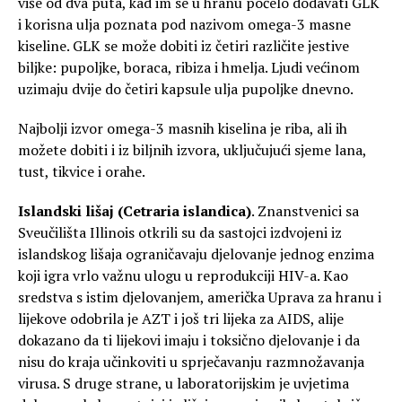
više od dva puta, kad im se u hranu počelo dodavati GLK
i korisna ulja poznata pod nazivom omega-3 masne
kiseline. GLK se može dobiti iz četiri različite jestive
biljke: pupoljke, boraca, ribiza i hmelja. Ljudi većinom
uzimaju dvije do četiri kapsule ulja pupoljke dnevno.
Najbolji izvor omega-3 masnih kiselina je riba, ali ih
možete dobiti i iz biljnih izvora, uključujući sjeme lana,
tust, tikvice i orahe.
Islandski lišaj (Cetraria islandica)
. Znanstvenici sa
Sveučilišta Illinois otkrili su da sastojci izdvojeni iz
islandskog lišaja ograničavaju djelovanje jednog enzima
koji igra vrlo važnu ulogu u reprodukciji HIV-a. Kao
sredstva s istim djelovanjem, američka Uprava za hranu i
lijekove odobrila je AZT i još tri lijeka za AIDS, alije
dokazano da ti lijekovi imaju i toksično djelovanje i da
nisu do kraja učinkoviti u sprječavanju razmnožavanja
virusa. S druge strane, u laboratorijskim je uvjetima