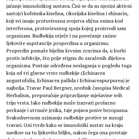
jačanje imunološkog sustava. Čini se da su njezini aktivni
sastojci kofeinska kiselina, cikorijska kiselina i ehinacin,
koji svi imaju protuvirusna svojstva slična onima kod
interferona, protuvirusnog spoja kojeg proizvodi sam
organizam. Rudbekija utječe i na povećanje razine
ljekovite supstancije properdina u organizmu.
Properdin pomaže bijelim krvnim zrncima da, u borbi
protiv infekcije, što prije stignu do zaraženih dijelova
organizma. Postoje određena neslaganja u pogledu toga
koja od tri glavne vrste rudbekije (Echinacea
angustofolia, Echinacea pallida i Echinaceapurpurea) je
najbolja. Travar Paul Bergner, urednik časopisa Medical
Herbalism, preporučuje pripravljanje mješavine svih
triju vrsta. Iako rudbekija može izazvati prolazno
peckanje i utrnuće jezika, taje pojava posve bezopasna.
Svakodnevnom uzimanju rudbekije protive se mnogi
travari. Oni tvrde kako se imunološki sustav na kraju
navikne na tu ljekovitu biljku, nakon čega ona prestaje