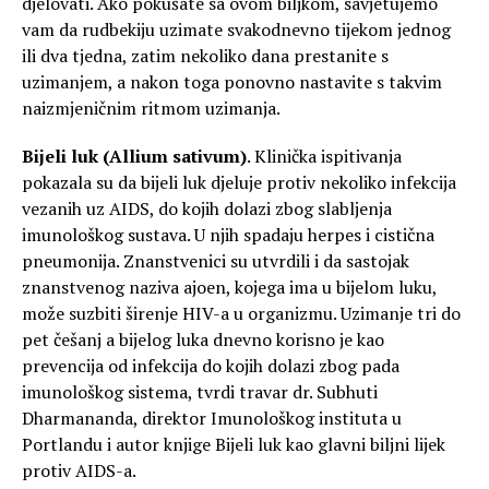
djelovati. Ako pokušate sa ovom biljkom, savjetujemo
vam da rudbekiju uzimate svakodnevno tijekom jednog
ili dva tjedna, zatim nekoliko dana prestanite s
uzimanjem, a nakon toga ponovno nastavite s takvim
naizmjeničnim ritmom uzimanja.
Bijeli luk (Allium sativum)
. Klinička ispitivanja
pokazala su da bijeli luk djeluje protiv nekoliko infekcija
vezanih uz AIDS, do kojih dolazi zbog slabljenja
imunološkog sustava. U njih spadaju herpes i cistična
pneumonija. Znanstvenici su utvrdili i da sastojak
znanstvenog naziva ajoen, kojega ima u bijelom luku,
može suzbiti širenje HIV-a u organizmu. Uzimanje tri do
pet češanj a bijelog luka dnevno korisno je kao
prevencija od infekcija do kojih dolazi zbog pada
imunološkog sistema, tvrdi travar dr. Subhuti
Dharmananda, direktor Imunološkog instituta u
Portlandu i autor knjige Bijeli luk kao glavni biljni lijek
protiv AIDS-a.