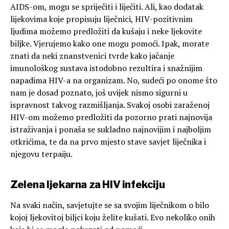
AIDS-om, mogu se spriječiti i liječiti. Ali, kao dodatak
lijekovima koje propisuju liječnici, HIV-pozitivnim
ljudima možemo predložiti da kušaju i neke ljekovite
biljke. Vjerujemo kako one mogu pomoći. Ipak, morate
znati da neki znanstvenici tvrde kako jačanje
imunološkog sustava istodobno rezultira i snažnijim
napadima HIV-a na organizam. No, sudeći po onome što
nam je dosad poznato, još uvijek nismo sigurni u
ispravnost takvog razmišljanja. Svakoj osobi zaraženoj
HIV-om možemo predložiti da pozorno prati najnovija
istraživanja i ponaša se sukladno najnovijim i najboljim
otkrićima, te da na prvo mjesto stave savjet liječnika i
njegovu terpaiju.
Zelena ljekarna za HIV infekciju
Na svaki način, savjetujte se sa svojim liječnikom o bilo
kojoj ljekovitoj biljci koju želite kušati. Evo nekoliko onih