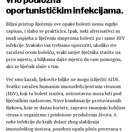
oportunističkim infekcijama.
Biljni pristup liječenju ove opake bolesti nema nigdje
zapisan, i slabo se prakticira. Ipak, neki alternativci su
imali uspjeha u liječenju simptoma bolesti pa i same HIV
infekcije. Svakako vas trebamo upozoriti, ukoliko ste
zaraženi ovom bolešću, svaki savjet liječnika stavite na
prvo mjesto, a biljkama dajte mjesto da vam pomognu,
ako se liječnik slaže s tim.
Već smo kazali, ljekovite biljke ne mogu izliječiti AIDS.
Svatko zaražen humanim imunodeficijentnim virusom
(HIV), koji tu bolest izaziva, neizostavno mora biti pod
liječničkim nadzorom. Nove kombinacije protuvirusnih
lijekova, koje se danas koriste, zapravo smanjuju količinu
virusa u organizmu i pridonose produženju života. A
neke infekcije do kojih dolazi zbog slabljenja
imunološkog sustava, posebno upala pluća povezana s