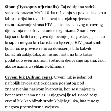
Sipan (Hyssopus ofjtcinalis)
. Čaj od sipana sadrži
sastojak nazvan MAR-10. Istraživanja su pokazala kako u
laboratorijskim uvjetima ovaj sastojak sprječava
razmnožavanje virusa HIV-a, i to bez ikakvog otrovnog
djelovanja na zdrave stanice organizma. Znanstvenici
koji su otkrili to njegovo djelovanje pretpostavljaju kako
bi sipan mogao biti koristan u liječenju HIV-pozitivnih
ljudi. Još je previše rano za donošenje bilo kakvih
konačnih zaključaka, ali nismo naišli na bilo kakav
podatak o eventualnom štetnom djelovanju sipana, čak i
ako se uzima u velikim količinama.
Crveni luk (Allium cepa)
. Crveni luk je jedan od
najboljih izvora antioksidansa poznatog pod
znanstvenim nazivom kvercetin, koji se u najvećim
koncentracijama nalazi u njegovoj ljusci. Pored toga,
crveni luk, kao blizak srodnik bijelog luka, ima mnoga
njegova protuvirusna svojstva.