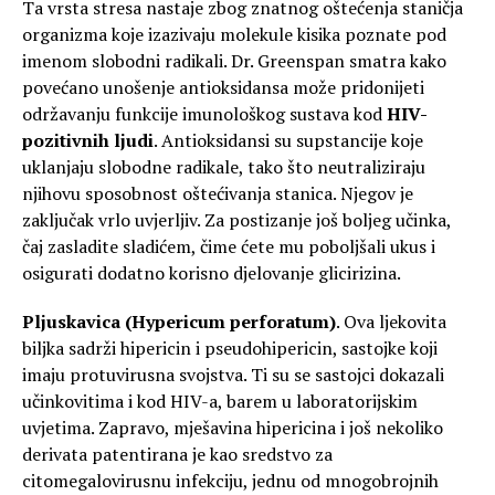
Ta vrsta stresa nastaje zbog znatnog oštećenja staničja
organizma koje izazivaju molekule kisika poznate pod
imenom slobodni radikali. Dr. Greenspan smatra kako
povećano unošenje antioksidansa može pridonijeti
održavanju funkcije imunološkog sustava kod
HIV-
pozitivnih ljudi
. Antioksidansi su supstancije koje
uklanjaju slobodne radikale, tako što neutraliziraju
njihovu sposobnost oštećivanja stanica. Njegov je
zaključak vrlo uvjerljiv. Za postizanje još boljeg učinka,
čaj zasladite sladićem, čime ćete mu poboljšali ukus i
osigurati dodatno korisno djelovanje glicirizina.
Pljuskavica (Hypericum perforatum)
. Ova ljekovita
biljka sadrži hipericin i pseudohipericin, sastojke koji
imaju protuvirusna svojstva. Ti su se sastojci dokazali
učinkovitima i kod HIV-a, barem u laboratorijskim
uvjetima. Zapravo, mješavina hipericina i još nekoliko
derivata patentirana je kao sredstvo za
citomegalovirusnu infekciju, jednu od mnogobrojnih