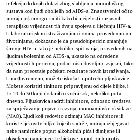
infekcija do kojih dolazi zbog slabljenja imunološkog
sustava kod ljudi oboljelih od AIDS-a. Znanstvenici očito
moraju još mnogo raditi kako bi u cijelosti razjasnili
terapijsku vrijednost tih dvaju spojeva u liječenju HIV-a.
U laboratorijskim istraživanjima i onima provedenim na
životinjama, dokazano je da pseudohipericin smanjuje
širenje HIV-a. Iako je nekoliko ispitivanja, provedenih na
ljudima bolesnim od AIDS-a, ukazalo na određene
vrijednosti hipericina, podaci nisu dovoljno izvjesni, tako
da nam preostaje počekati rezultate novih istraživanja.
U međuvremenu, možete iskušati upotrebu pljuskavice.
Možete koristiti tinkturu pripravljenu od cijele biljke, i
to 10 do 30 kapi dodanih u voćni sok, nekoliko puta
dnevno. Pljuskavica sadrži inhibitore, odnosno sredstva
za sprječavanje pojave i razvoja, monoaminske oksidaze
(MAO). Ljudi koji redovito uzimaju MAO inhibitore ili
koriste ljekovite biljke koje ih sadrže, moraju izbjegavati
neke namirnice poput alkoholnih pića i dimljene ili
ukiseljene namirnice, te lijekove poput onih protiv