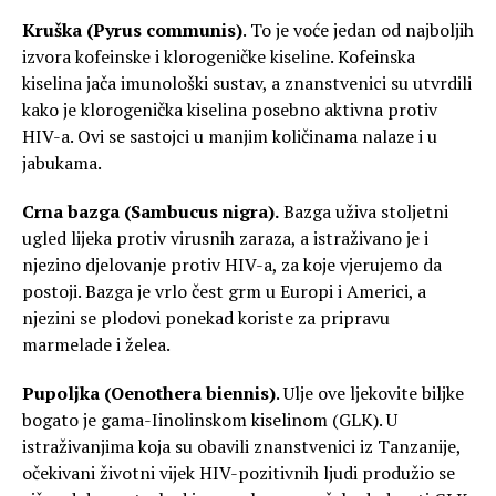
Kruška (Pyrus communis)
. To je voće jedan od najboljih
izvora kofeinske i klorogeničke kiseline. Kofeinska
kiselina jača imunološki sustav, a znanstvenici su utvrdili
kako je klorogenička kiselina posebno aktivna protiv
HIV-a. Ovi se sastojci u manjim količinama nalaze i u
jabukama.
Crna bazga (Sambucus nigra).
Bazga uživa stoljetni
ugled lijeka protiv virusnih zaraza, a istraživano je i
njezino djelovanje protiv HIV-a, za koje vjerujemo da
postoji. Bazga je vrlo čest grm u Europi i Americi, a
njezini se plodovi ponekad koriste za pripravu
marmelade i želea.
Pupoljka (Oenothera biennis)
. Ulje ove ljekovite biljke
bogato je gama-Iinolinskom kiselinom (GLK). U
istraživanjima koja su obavili znanstvenici iz Tanzanije,
očekivani životni vijek HIV-pozitivnih ljudi produžio se