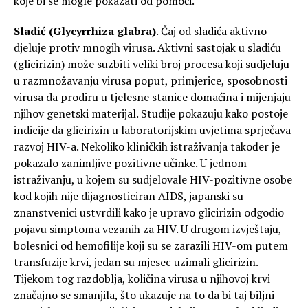
koje bi se mogle pokazati od pomoći.
Sladić (Glycyrrhiza glabra)
. Čaj od sladića aktivno
djeluje protiv mnogih virusa. Aktivni sastojak u sladiću
(glicirizin) može suzbiti veliki broj procesa koji sudjeluju
u razmnožavanju virusa poput, primjerice, sposobnosti
virusa da prodiru u tjelesne stanice domaćina i mijenjaju
njihov genetski materijal. Studije pokazuju kako postoje
indicije da glicirizin u laboratorijskim uvjetima sprječava
razvoj HIV-a. Nekoliko kliničkih istraživanja također je
pokazalo zanimljive pozitivne učinke. U jednom
istraživanju, u kojem su sudjelovale HIV-pozitivne osobe
kod kojih nije dijagnosticiran AIDS, japanski su
znanstvenici ustvrdili kako je upravo glicirizin odgodio
pojavu simptoma vezanih za HIV. U drugom izvještaju,
bolesnici od hemofilije koji su se zarazili HIV-om putem
transfuzije krvi, jedan su mjesec uzimali glicirizin.
Tijekom tog razdoblja, količina virusa u njihovoj krvi
značajno se smanjila, što ukazuje na to da bi taj biljni