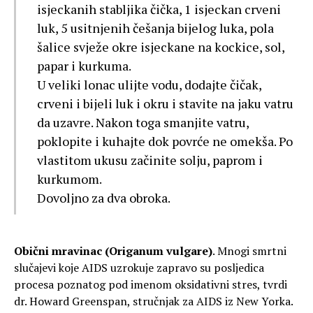
isjeckanih stabljika čička, 1 isjeckan crveni
luk, 5 usitnjenih češanja bijelog luka, pola
šalice svježe okre isjeckane na kockice, sol,
papar i kurkuma.
U veliki lonac ulijte vodu, dodajte čičak,
crveni i bijeli luk i okru i stavite na jaku vatru
da uzavre. Nakon toga smanjite vatru,
poklopite i kuhajte dok povrće ne omekša. Po
vlastitom ukusu začinite solju, paprom i
kurkumom.
Dovoljno za dva obroka.
Obični mravinac (Origanum vulgare)
. Mnogi smrtni
slučajevi koje AIDS uzrokuje zapravo su posljedica
procesa poznatog pod imenom oksidativni stres, tvrdi
dr. Howard Greenspan, stručnjak za AIDS iz New Yorka.