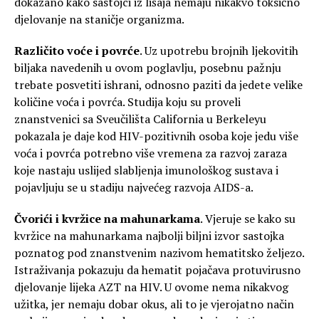
dokazano kako sastojci iz lišaja nemaju nikakvo toksično
djelovanje na staničje organizma.
Različito voće i povrće
. Uz upotrebu brojnih ljekovitih
biljaka navedenih u ovom poglavlju, posebnu pažnju
trebate posvetiti ishrani, odnosno paziti da jedete velike
količine voća i povrća. Studija koju su proveli
znanstvenici sa Sveučilišta California u Berkeleyu
pokazala je daje kod HIV-pozitivnih osoba koje jedu više
voća i povrća potrebno više vremena za razvoj zaraza
koje nastaju uslijed slabljenja imunološkog sustava i
pojavljuju se u stadiju najvećeg razvoja AIDS-a.
Čvorići i kvržice na mahunarkama
. Vjeruje se kako su
kvržice na mahunarkama najbolji biljni izvor sastojka
poznatog pod znanstvenim nazivom hematitsko željezo.
Istraživanja pokazuju da hematit pojačava protuvirusno
djelovanje lijeka AZT na HIV. U ovome nema nikakvog
užitka, jer nemaju dobar okus, ali to je vjerojatno način