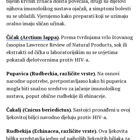
bijelih krvnih zrnaca doista povećala, drugi su dijelovi
njihova imunološkog sustava ojačali, a simptomi bolesti
su se ublažili. Vjerujemo kako preparati koji se uzimaju
oralno imaju sličan učinak.
Čičak (Arctium lappa)
. Prema tvrdnjama vrlo štovanog
časopisa Lawrence Review of Natural Products, sok ili
ekstrakti od čička u laboratorijskim su se uvjetima
pokazali djelotvornima protiv HIV-a.
Pupavica (Rudbeckia, različite vrste)
. Na osnovi
narodne upotrebe, pretpostavljamo kako bi pupavica
mogla biti snažno sredstvo za jačanje imunološkog
sustava, poput obične rudbekije ili ehinaceje.
Čakalj (Cnicus beriedictus)
. Sastojci pronađeni u ovoj
ljekovitoj biljci navodno djeluju protiv HIV-a.
Rudbekija (Echinacea, različite vrste)
. Ova ljekovita
biljka predstavlja jednu od najboljih ljekovitih biljaka za