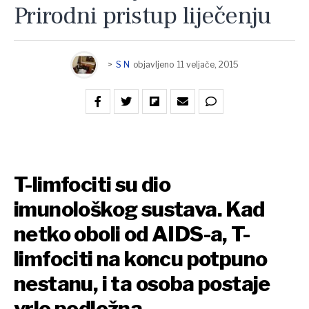
Prirodni pristup liječenju
>
S N
objavljeno
11 veljače, 2015
T-limfociti su dio
imunološkog sustava. Kad
netko oboli od AIDS-a, T-
limfociti na koncu potpuno
nestanu, i ta osoba postaje
vrlo podložna