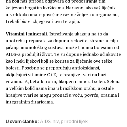
na koji nas priroda odgovara od predoziranja tim
željezom bogatim kvržicama. Naravno, ako vaš liječnik
utvrdi kako imate povećane razine željeza u organizmu,
trebali biste izbjegavati ovu terapiju.
Vitamini i minerali.
Istraživanja ukazuju na to da
upotreba preparata za dopunu redovite ishrane, u cilju
jačanja imunološkog sustava, može ljudima bolesnim od
AIDS-a produljiti život. Te su dopune jednako učinkovite
kao i neki lijekovi koji se koriste za liječenje ove teške
bolesti. Posebno se preporučuju antioksidansi,
uključujući vitamine C i E, te hranjive tvari na bazi
vitamina A, beta-karotin, likopen i mineral selen. Selena
u velikim količinama ima u brazilskom orahu, a ostale
hranjive tvari se mogu pronaći u voću, povrću, orasima i
integralnim žitaricama.
U ovom članku:
AIDS
,
hiv
,
prirodni lijek