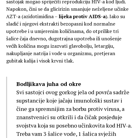
sastojak mogao spriječiti reprodukciju HIV-a kod ljudi.
Napokon, čini se da glicirizin smanjuje neželjene učinke
AZT-a (azidotimidina –
lijeka protiv AIDS-a
). Iako su
sladić i njegovi ekstrakti bezopasni kod normalne
upotrebe i u umjerenim količinama, do otprilike tri
šalice čaja dnevno, dugotrajna upotreba ili unošenje
većih količina mogu izazvati glavobolju, letargiju,
nakupljanje natrija i vode u organizmu, pretjeran
gubitak kalija i visok krvni tlak.
Bodljikava juha od okre
Svi sastojci ovog gorkog jela od povrća sadrže
supstancije koje jačaju imunološki sustav i
čine ga spremnijim za borbu protiv virusa, a
znanstvenici su otkrili i da čičak posjeduje
svojstva koja su posebno učinkovita kod HIV-a.
Treba vam 3 šalice vode, 1 šalica svježih