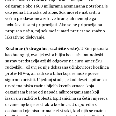
osiguranje oko 1600 miligrama acemanana potrebna je
oko jedna litra soka od aloje. Sok možete nabaviti u
većini prodavaonica zdrave hrane, ali nemojte ga
pokušavati sami pripravljati. Ako se ne pripravlja na
propisan način, taj sok može imati pretjerano snažno
laksativno djelovanje.
Kozlinac (Astragalus, različite vrste)
. U Kini poznata
kao huang qi, ova ljekovita biljka koja jača imunološki
sustav predstavlja azijski odgovor na euro-američku
rudbekiju. Još uvijek nije dokazana učinkovitost kozlinca
protiv HIV-a, ali radi se o biljci koja se može posve
sigurno koristiti. U jednoj studiji je kod deset ispitanika
utvrđena niska razina bijelih krvnih zrnaca, koja
organizam brane od napada mikroorganizama koji
izazivaju različite bolesti. Ispitanicima su četiri mjeseca
davane injekcije ekstrakta kozlinca. U usporedbi s
osobama koje nisu primale ekstrakt, kod njih se razina