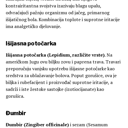
kontrairitantna svojstva izazivaju blagu upalu,
odvraćajući pažnju organizmu od jačeg, primarnog
išijatičnog bola. Kombinacija toplote i suprotne iritacije
ima analgetičko djelovanje.
Išijasna potočarka
Išijasna potočarka (Lepidium, različite vrste)
. Na
američkom Jugu ovu biljku zovu i paprena trava. Travari
preporučuju vanjsku upotrebu išijasne potočarke kao
sredstva za ublažavanje bolova. Poput gorušice, ova je
biljka i rubefacijent i proizvođač suprotne iritacije, a
sadrži i iste žestoke sastojke (izotiocijanate) kao
gorušica.
Đumbir
Đumbir (Zingiber officinale)
i sezam (Sesamum