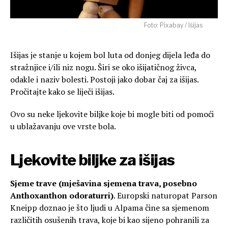
Foto: Pixabay / Išijas
Išijas je stanje u kojem bol luta od donjeg dijela leđa do
stražnjice i/ili niz nogu. Širi se oko išijatičnog živca,
odakle i naziv bolesti. Postoji jako dobar
čaj za išijas.
Pročitajte kako se liječi išijas.
Ovo su neke ljekovite biljke koje bi mogle biti od pomoći
u ublažavanju ove vrste bola.
Ljekovite biljke za išijas
Sjeme trave (mješavina sjemena trava, posebno
Anthoxanthon odoraturri)
. Europski naturopat Parson
Kneipp doznao je što ljudi u Alpama čine sa sjemenom
različitih osušenih trava, koje bi kao sijeno pohranili za