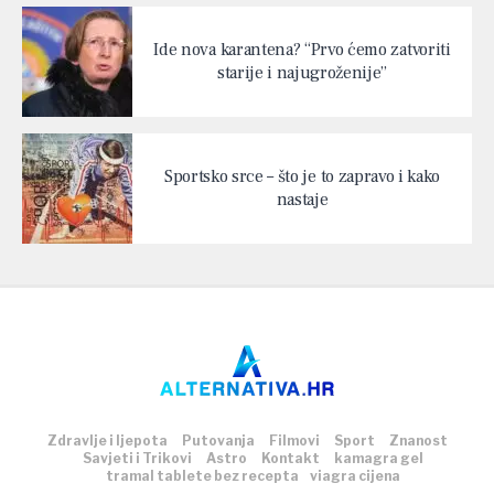
Ide nova karantena? “Prvo ćemo zatvoriti
starije i najugroženije”
Sportsko srce – što je to zapravo i kako
nastaje
Zdravlje i ljepota
Putovanja
Filmovi
Sport
Znanost
Savjeti i Trikovi
Astro
Kontakt
kamagra gel
tramal tablete bez recepta
viagra cijena