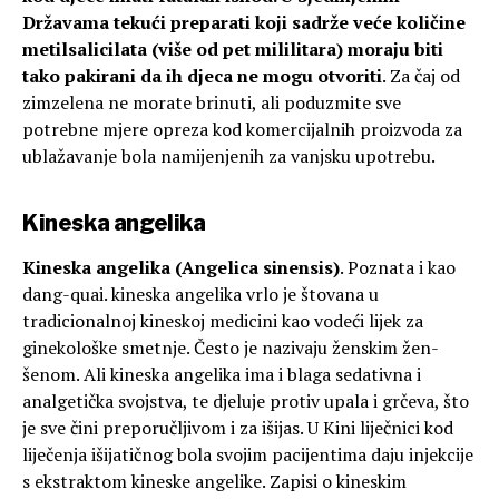
Državama tekući preparati koji sadrže veće količine
metilsalicilata (više od pet mililitara) moraju biti
tako pakirani da ih djeca ne mogu otvoriti
. Za čaj od
zimzelena ne morate brinuti, ali poduzmite sve
potrebne mjere opreza kod komercijalnih proizvoda za
ublažavanje bola namijenjenih za vanjsku upotrebu.
Kineska angelika
Kineska angelika (Angelica sinensis)
. Poznata i kao
dang-quai. kineska angelika vrlo je štovana u
tradicionalnoj kineskoj medicini kao vodeći lijek za
ginekološke smetnje. Često je nazivaju ženskim žen-
šenom. Ali kineska angelika ima i blaga sedativna i
analgetička svojstva, te djeluje protiv upala i grčeva, što
je sve čini preporučljivom i za išijas. U Kini liječnici kod
liječenja išijatičnog bola svojim pacijentima daju injekcije
s ekstraktom kineske angelike. Zapisi o kineskim