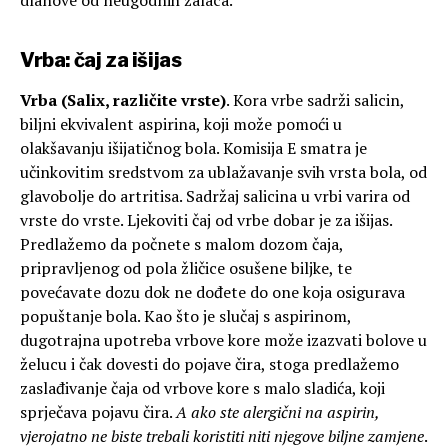
dlanove od neugodnih žalaca.
Vrba: čaj za išijas
Vrba (Salix, različite vrste)
. Kora vrbe sadrži salicin,
biljni ekvivalent aspirina, koji može pomoći u
olakšavanju išijatičnog bola. Komisija E smatra je
učinkovitim sredstvom za ublažavanje svih vrsta bola, od
glavobolje do artritisa. Sadržaj salicina u vrbi varira od
vrste do vrste. Ljekoviti čaj od vrbe dobar je za išijas.
Predlažemo da počnete s malom dozom čaja,
pripravljenog od pola žličice osušene biljke, te
povećavate dozu dok ne dođete do one koja osigurava
popuštanje bola. Kao što je slučaj s aspirinom,
dugotrajna upotreba vrbove kore može izazvati bolove u
želucu i čak dovesti do pojave čira, stoga predlažemo
zaslađivanje čaja od vrbove kore s malo sladića, koji
sprječava pojavu čira.
A ako ste alergični na aspirin,
vjerojatno ne biste trebali koristiti niti njegove biljne zamjene
.