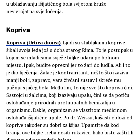
u ublažavanju išijatičnog bola svijetom kruže
nevjerojatna svjedočenja.
Kopriva
Kopriva (Urtica dioica)
. Ljudi su stabljikama koprive
šibali svoja leđa još u doba starog Rima. To je postupak u
kojem se mladicama svježe biljke udara po bolnom
mjestu. Ipak, budite oprezni jer to žari do ludila. Ali i to
je dio liječenja. Žalac je kontrairitant, nešto što izaziva
manji bol i, zapravo, vara živčani sustav i skreće mu
pažnju s jačeg bola. Međutim, to nije sve što kopriva čini.
Sastojci u žalcima, koji izazivaju upalu, čini se da potiču
oslobađanje prirodnih protuupalnih kemikalija u
organizmu. Dakle, organizam se vlastitom medicinom
oslobađa išijatične upale. Po dr. Weissu, kašasti oblozi od
koprive također su dobri za išijas. Upamtite da kod
branja ove biljke treba nositi rukavice, kako biste zaštitili