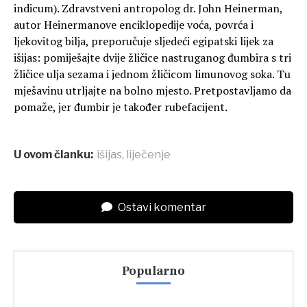
indicum). Zdravstveni antropolog dr. John Heinerman,
autor Heinermanove enciklopedije voća, povrća i
ljekovitog bilja, preporučuje sljedeći egipatski lijek za
išijas: pomiješajte dvije žličice nastruganog đumbira s tri
žličice ulja sezama i jednom žličicom limunovog soka. Tu
mješavinu utrljajte na bolno mjesto. Pretpostavljamo da
pomaže, jer đumbir je također rubefacijent.
U ovom članku:
išijas
,
liječenje
Ostavi komentar
Popularno