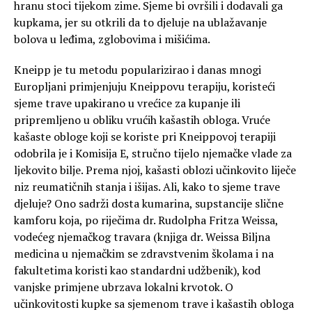
hranu stoci tijekom zime. Sjeme bi ovršili i dodavali ga
kupkama, jer su otkrili da to djeluje na ublažavanje
bolova u leđima, zglobovima i mišićima.
Kneipp je tu metodu popularizirao i danas mnogi
Europljani primjenjuju Kneippovu terapiju, koristeći
sjeme trave upakirano u vrećice za kupanje ili
pripremljeno u obliku vrućih kašastih obloga. Vruće
kašaste obloge koji se koriste pri Kneippovoj terapiji
odobrila je i Komisija E, stručno tijelo njemačke vlade za
ljekovito bilje. Prema njoj, kašasti oblozi učinkovito liječe
niz reumatičnih stanja i išijas. Ali, kako to sjeme trave
djeluje? Ono sadrži dosta kumarina, supstancije slične
kamforu koja, po riječima dr. Rudolpha Fritza Weissa,
vodećeg njemačkog travara (knjiga dr. Weissa Biljna
medicina u njemačkim se zdravstvenim školama i na
fakultetima koristi kao standardni udžbenik), kod
vanjske primjene ubrzava lokalni krvotok. O
učinkovitosti kupke sa sjemenom trave i kašastih obloga