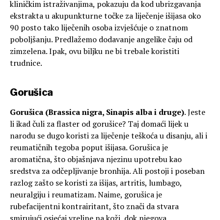
kliničkim istraživanjima, pokazuju da kod ubrizgavanja
ekstrakta u akupunkturne točke za liječenje išijasa oko
90 posto tako liječenih osoba izvješćuje o znatnom
poboljšanju. Predlažemo dodavanje angelike čaju od
zimzelena. Ipak, ovu biljku ne bi trebale koristiti
trudnice.
Gorušica
Gorušica (Brassica nigra, Sinapis alba i druge)
. Jeste
li ikad čuli za flaster od gorušice? Taj domaći lijek u
narodu se dugo koristi za liječenje teškoća u disanju, ali i
reumatičnih tegoba poput išijasa. Gorušica je
aromatična, što objašnjava njezinu upotrebu kao
sredstva za odčepljivanje bronhija. Ali postoji i poseban
razlog zašto se koristi za išijas, artritis, lumbago,
neuralgiju i reumatizam. Naime, gorušica je
rubefacijentni kontrairitant, što znači da stvara
smirujući osjećaj vreline na koži, dok njegova