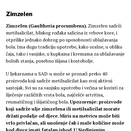
Zimzelen
Zimzelen (Gaultheria procumbens)
. Zimzelen sadrži
metilsalicilat, bliskog rođaka salicina iz vrbove kore, i
otprilike jednako dobrog po sposobnosti ublažavanja
bola. Ima dugu tradiciju upotrebe, kako oralne, u obliku
čaja, tako i vanjske, u kupkama i kremama za ublažavanje
bolnih stanja, posebno išijasa i kostobolje.
U ljekarnama u SAD-u može se pronaći preko 40
proizvoda koji sadrže metilsalicilat kao svoj aktivni
sastojak. Svi su za vanjsku upotrebu i većina se koristi za
liječenje različitih vrsta bola, najčešće artritisa,
reumatičnog i išijatičnog bola.
Upozorenje: proizvode
koji sadrže ulje zimzelena ili metilsalicilat morate
držati podalje od djece. Miris na metvicu može biti
vrlo privlačan, ali unošenje čak i male količine može
kod djece imati fatalan ishod. U Sjedinjenim