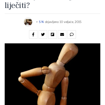
liječiti?
>
S N
objavljeno
10 veljače, 2015