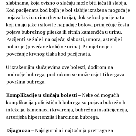
slabinama, koja ovisno o slučaju može biti jača ili slabija.
Kod pacijenata kod kojih je bol slabije izražena moguća je
pojava krvi u urinu (hematurija), dok se kod pacijenata
koji imaju jake i silovite napadaje bolova primjećuje česta
pojava bubrežnog pijeska ili sitnih kamenčića u urinu.
Pacijenti se žale i na osjećaj slabosti, umora, astenije i
poliurije (povećane količine urina). Primjetno je i
povećanje krvnog tlaka kod pacijenata.
U izraženijim slučajevima ove bolesti, dodirom na
područje bubrega, pod rukom se može osjetiti kvrgava
površina bubrega.
Komplikacije u slučaju bolesti
– Neke od mogućih
komplikacija policističnih bubrega su pojava bubrežnih
infekcija, kamenaca i krvarenja, bubrežna insuficijencija,
arterijska hipertenzija i karcinom bubrega.
Dijagnoza
– Najsigurnija i najtočnija pretraga za