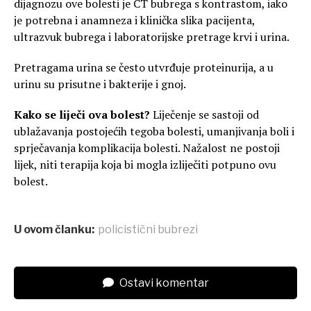
dijagnozu ove bolesti je CT bubrega s kontrastom, iako
je potrebna i anamneza i klinička slika pacijenta,
ultrazvuk bubrega i laboratorijske pretrage krvi i urina.
Pretragama urina se često utvrđuje proteinurija, a u
urinu su prisutne i bakterije i gnoj.
Kako se liječi ova bolest?
Liječenje se sastoji od
ublažavanja postojećih tegoba bolesti, umanjivanja boli i
sprječavanja komplikacija bolesti. Nažalost ne postoji
lijek, niti terapija koja bi mogla izliječiti potpuno ovu
bolest.
U ovom članku:
policistični bubrezi
Ostavi komentar