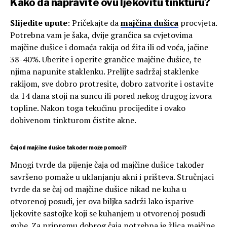
Kako da napravite ovu ljekovitu tinkturu?
Slijedite upute
: Pričekajte da
majčina dušica
procvjeta.
Potrebna vam je šaka, dvije grančica sa cvjetovima
majčine dušice i domaća rakija od žita ili od voća, jačine
38-40%. Uberite i operite grančice majčine dušice, te
njima napunite staklenku. Prelijte sadržaj staklenke
rakijom, sve dobro protresite, dobro zatvorite i ostavite
da 14 dana stoji na suncu ili pored nekog drugog izvora
topline. Nakon toga tekućinu procijedite i ovako
dobivenom tinkturom čistite akne.
Čaj od majčine dušice također može pomoći?
Mnogi tvrde da pijenje čaja od majčine dušice također
savršeno pomaže u uklanjanju akni i prišteva. Stručnjaci
tvrde da se čaj od majčine dušice nikad ne kuha u
otvorenoj posudi, jer ova biljka sadrži lako isparive
ljekovite sastojke koji se kuhanjem u otvorenoj posudi
gube. Za pripremu dobrog čaja potrebna je žlica majčine