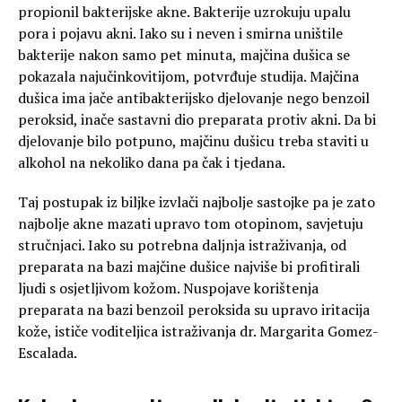
propionil bakterijske akne. Bakterije uzrokuju upalu
pora i pojavu akni. Iako su i neven i smirna uništile
bakterije nakon samo pet minuta, majčina dušica se
pokazala najučinkovitijom, potvrđuje studija. Majčina
dušica ima jače antibakterijsko djelovanje nego benzoil
peroksid, inače sastavni dio preparata protiv akni. Da bi
djelovanje bilo potpuno, majčinu dušicu treba staviti u
alkohol na nekoliko dana pa čak i tjedana.
Taj postupak iz biljke izvlači najbolje sastojke pa je zato
najbolje akne mazati upravo tom otopinom, savjetuju
stručnjaci. Iako su potrebna daljnja istraživanja, od
preparata na bazi majčine dušice najviše bi profitirali
ljudi s osjetljivom kožom. Nuspojave korištenja
preparata na bazi benzoil peroksida su upravo iritacija
kože, ističe voditeljica istraživanja dr. Margarita Gomez-
Escalada.