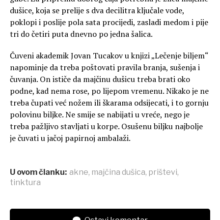
dušice, koja se prelije s dva decilitra ključale vode,
poklopi i poslije pola sata procijedi, zasladi medom i pije
tri do četiri puta dnevno po jedna šalica.
Čuveni akademik Jovan Tucakov u knjizi „Lečenje biljem“
napominje da treba poštovati pravila branja, sušenja i
čuvanja. On ističe da majčinu dušicu treba brati oko
podne, kad nema rose, po lijepom vremenu. Nikako je ne
treba čupati već nožem ili škarama odsijecati, i to gornju
polovinu biljke. Ne smije se nabijati u vreće, nego je
treba pažljivo stavljati u korpe. Osušenu biljku najbolje
je čuvati u jačoj papirnoj ambalaži.
U ovom članku:
akne
,
majčina dušica
,
prištevi
,
tinktura