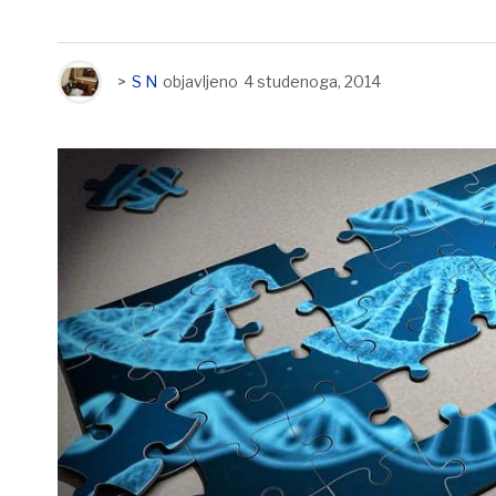
>
S N
objavljeno
4 studenoga, 2014