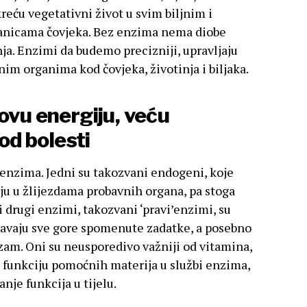
eću vegetativni život u svim biljnim i
stanicama čovjeka. Bez enzima nema diobe
ja. Enzimi da budemo precizniji, upravljaju
m organima kod čovjeka, životinja i biljaka.
ovu energiju, veću
 od bolesti
e enzima. Jedni su takozvani endogeni, koje
ju u žlijezdama probavnih organa, pa stoga
 drugi enzimi, takozvani ‘pravi’enzimi, su
šavaju sve gore spomenute zadatke, a posebno
izam. Oni su neusporedivo važniji od vitamina,
i funkciju pomoćnih materija u službi enzima,
nje funkcija u tijelu.