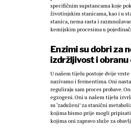
specifičnim supstancama koje pokr
životinjskim stanicama, kao i u 
stanica, nema rasta i razmnožavan
kemijskim procesima u pojedinačni
Enzimi su dobri za n
izdržljivost i obranu
U našem tijelu postoje dvije vrst
nazivamo i fermentima. Oni nasta
reguliraju sam proces probave. Oni
egzogeni. Oni u našem tijelu izvr
su ‘zaduženi’ za stanični metabol
kojima bismo prije mogli pripisat
kojima oni zapravo služe za obavlja