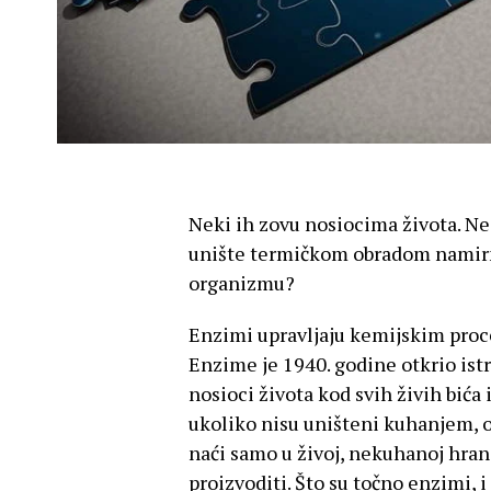
Neki ih zovu nosiocima života. Ne 
unište termičkom obradom namirni
organizmu?
Enzimi upravljaju kemijskim proces
Enzime je 1940. godine otkrio istr
nosioci života kod svih živih bića
ukoliko nisu uništeni kuhanjem
naći samo u živoj, nekuhanoj hrani
proizvoditi. Što su točno enzimi, i