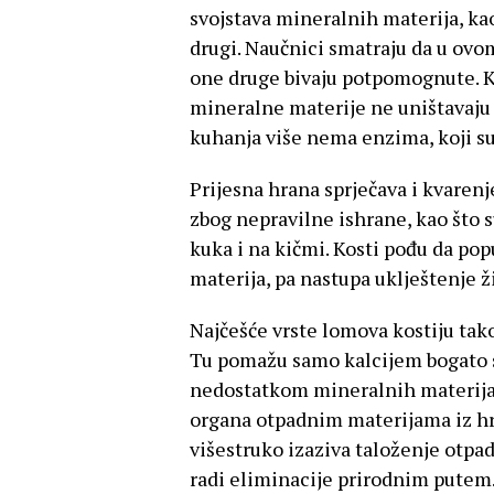
svojstava mineralnih materija, kao 
drugi. Naučnici smatraju da u ovom
one druge bivaju potpomognute. K
mineralne materije ne uništavaju i
kuhanja više nema enzima, koji su
Prijesna hrana sprječava i kvarenje
zbog nepravilne ishrane, kao što su
kuka i na kičmi. Kosti pođu da pop
materija, pa nastupa uklještenje ži
Najčešće vrste lomova kostiju tako
Tu pomažu samo kalcijem bogato si
nedostatkom mineralnih materija d
organa otpadnim materijama iz hra
višestruko izaziva taloženje otpadn
radi eliminacije prirodnim putem