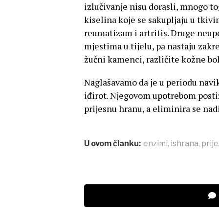
izlučivanje nisu dorasli, mnogo tog
kiselina koje se sakupljaju u tkivi
reumatizam i artritis. Druge neup
mjestima u tijelu, pa nastaju zakre
žučni kamenci, različite kožne bol
Naglašavamo da je u periodu navi
iđirot. Njegovom upotrebom post
prijesnu hranu, a eliminira se na
U ovom članku:
enzimi
,
ishrana
,
prij