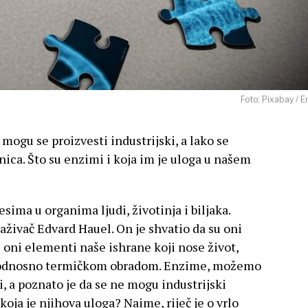
Foto: Pixabay / E
mogu se proizvesti industrijski, a lako se
ca. Što su enzimi i koja im je uloga u našem
ima u organima ljudi, životinja i biljaka.
aživač Edvard Hauel. On je shvatio da su oni
 i oni elementi naše ishrane koji nose život,
, odnosno termičkom obradom. Enzime, možemo
, a poznato je da se ne mogu industrijski
 koja je njihova uloga? Naime, riječ je o vrlo