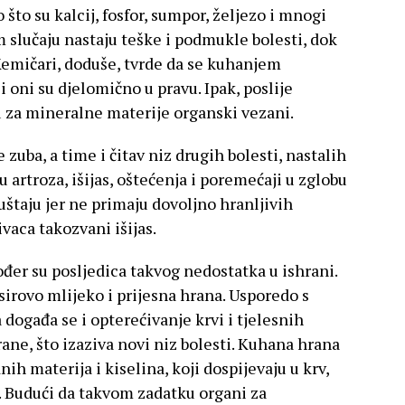
što su kalcij, fosfor, sumpor, željezo i mnogi
 slučaju nastaju teške i podmukle bolesti, dok
emičari, doduše, tvrde da se kuhanjem
 oni su djelomično u pravu. Ipak, poslije
 za mineralne materije organski vezani.
 zuba, a time i čitav niz drugih bolesti, nastalih
 artroza, išijas, oštećenja i poremećaji u zglobu
uštaju jer ne primaju dovoljno hranljivih
vaca takozvani išijas.
đer su posljedica takvog nedostatka u ishrani.
rovo mlijeko i prijesna hrana. Usporedo s
ogađa se i opterećivanje krvi i tjelesnih
ne, što izaziva novi niz bolesti. Kuhana hrana
ih materija i kiselina, koji dospijevaju u krv,
. Budući da takvom zadatku organi za