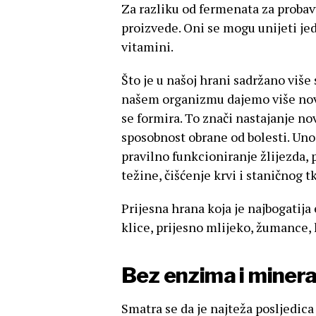
Za razliku od fermenata za probav
proizvede. Oni se mogu unijeti jed
vitamini.
Što je u našoj hrani sadržano više 
našem organizmu dajemo više nove
se formira. To znači nastajanje nov
sposobnost obrane od bolesti. Uno
pravilno funkcioniranje žlijezda, 
težine, čišćenje krvi i staničnog t
Prijesna hrana koja je najbogatij
klice, prijesno mlijeko, žumance, k
Bez enzima i mineral
Smatra se da je najteža posljedic