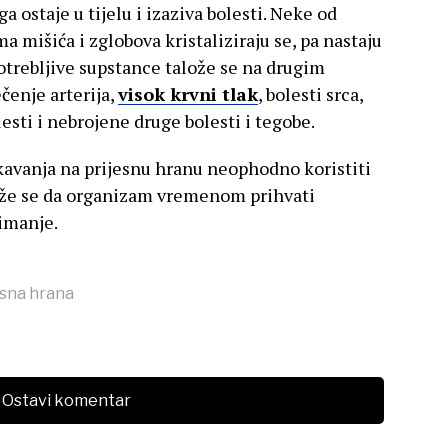
a ostaje u tijelu i izaziva bolesti. Neke od
ma mišića i zglobova kristaliziraju se, pa nastaju
otrebljive supstance talože se na drugim
čenje arterija,
visok krvni tlak
, bolesti srca,
esti i nebrojene druge bolesti i tegobe.
kavanja na prijesnu hranu neophodno koristiti
iže se da organizam vremenom prihvati
dimanje.
esna hrana
Ostavi komentar