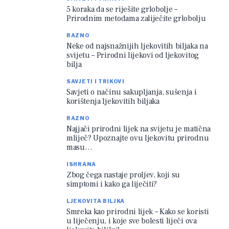
5 koraka da se riješite grlobolje –
Prirodnim metodama zaliječite grlobolju
RAZNO
Neke od najsnažnijih ljekovitih biljaka na
svijetu – Prirodni lijekovi od ljekovitog
bilja
SAVJETI I TRIKOVI
Savjeti o načinu sakupljanja, sušenja i
korištenja ljekovitih biljaka
RAZNO
Najjači prirodni lijek na svijetu je matična
mliječ? Upoznajte ovu ljekovitu prirodnu
masu…
ISHRANA
Zbog čega nastaje proljev, koji su
simptomi i kako ga liječiti?
LJEKOVITA BILJKA
Smreka kao prirodni lijek – Kako se koristi
u liječenju, i koje sve bolesti liječi ova