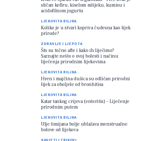
sličan kefiru, kiselom mlijeku, kumisu i
acidofilnom jogurtu
LJEKOVITA BILJKA
Koliko je u stvari kopriva čudesna kao lijek
prirode?
ZDRAVLJE I LJEPOTA
Što su točno afte i kako ih liječimo?
Saznajte nešto o ovoj bolesti i načinu
liječenja prirodnim lijekovima
LJEKOVITA BILJKA
Hren i majčina dušica su odličan prirodni
lijek za oboljele od bronhitisa
LJEKOVITA BILJKA
Katar tankog crijeva (enteritis) – Liječenje
prirodnim putem
LJEKOVITA BILJKA
Ulje timijana bolje ublažava menstrualne
bolove od lijekova
SAVJETI I TRIKOVI