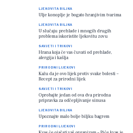
LJEKOVITA BILJKA
Ulje konoplje je bogato hranjivim tvarima
LJEKOVITA BILJKA
U slučaju prehlade i mnogih drugih
problema iskoristite ljekovitu zovu
SAVJETI I TRIKOVI
Hrana koja će vas čuvati od prehlade,
alergija i kašlja
PRIRODNI LIJEKOVI
Kažu da je ovo lijek protiv svake bolesti –
Recept za prirodni lijek
SAVJETI I TRIKOVI
Oprobajte jedan od ova dva prirodna
pripravka za odčepljivanje sinusa
LJEKOVITA BILJKA
Upoznajte malo bolje biljku bagrem
PRIRODNI LIJEKOVI
Kvas će ojačati vaš organizam – Piće kvas je