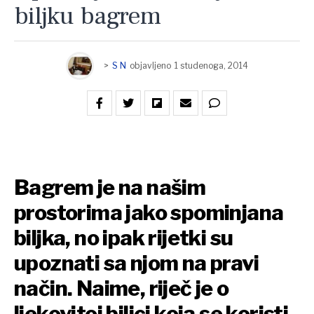
biljku bagrem
>
S N
objavljeno
1 studenoga, 2014
Bagrem je na našim
prostorima jako spominjana
biljka, no ipak rijetki su
upoznati sa njom na pravi
način. Naime, riječ je o
ljekovitoj biljci koja se koristi