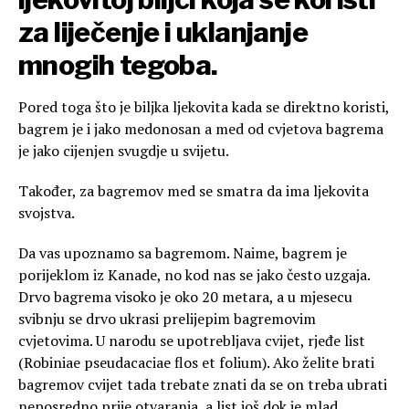
za liječenje i uklanjanje
mnogih tegoba.
Pored toga što je biljka ljekovita kada se direktno koristi,
bagrem je i jako medonosan a med od cvjetova bagrema
je jako cijenjen svugdje u svijetu.
Također, za bagremov med se smatra da ima ljekovita
svojstva.
Da vas upoznamo sa bagremom. Naime, bagrem je
porijeklom iz Kanade, no kod nas se jako često uzgaja.
Drvo bagrema visoko je oko 20 metara, a u mjesecu
svibnju se drvo ukrasi prelijepim bagremovim
cvjetovima. U narodu se upotrebljava cvijet, rjeđe list
(Robiniae pseudacaciae flos et folium). Ako želite brati
bagremov cvijet tada trebate znati da se on treba ubrati
neposredno prije otvaranja, a list još dok je mlad.