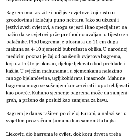
Bagrem ima izrazite i uočljive cvjetove koji rastu u
grozdovima i izlučuju puno nektara. Jako su ukusni i
jestivi sveži cvjetovi, a mogu se jesti i kao specijalitet na
način da se cvjetovi prže prethodno uvaljani u tijesto za
palačinke. Plod bagrema je plosnata do 11 cm duga
mahuna sa 4-10 sjemenki bubrežasta oblika. U narodnoj
medicini poznat je čaj od osušenih cvjetova bagrema,
koji uz to što je ukusan, djeluje ljekovito kod prehlade i
kašlja. U svježim mahunama i u sjemenkama nalazimo
mnogo bjelančevina, ugljikohidrata i masnoće. Mahune
bagrema mogu se sušenjem konzervirati i upotrebljavati
kao povrće. Kuhano sjemenje bagrema može da zamjeni
grah, a prženo da posluži kao zamjena za kavu.
Bagrem je danas raširen po cijeloj Europi, a nalazi se i u
svijetlim prozračnim šumama kao samonikla biljka.
Ljekoviti dio bagrema je cvijet, dok koru drveta treba