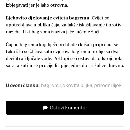
izbjegavati jer je jako otrovna.
Ljekovito djelovanje cvijeta bagrema
: Cvijet se
upotrebljava u obliku čaja, za lakše iskašljavanje i protiv
nazeba. List bagrema izaziva jače lučenje žuči.
Čaj od bagrema koji liječi prehlade i kašalj priprema se
tako što se žličica suhi cvjetova bagrema prelije sa dva
decilitra ključale vode. Poklopi se i ostavi da odstoji pola
sata, a zatim se procijedi i pije jedna do tri šalice dnevno.
U ovom članku:
bagrem
,
ljekovita biljka
,
prirodni lijek
Ostavi komentar