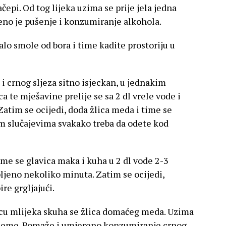
ačepi. Od tog lijeka uzima se prije jela jedna
jeno je pušenje i konzumiranje alkohola.
malo smole od bora i time kadite prostoriju u
 i crnog sljeza sitno isjeckan, u jednakim
a te mješavine prelije se sa 2 dl vrele vode i
Zatim se ocijedi, doda žlica meda i time se
ežim slučajevima svakako treba da odete kod
zme se glavica maka i kuha u 2 dl vode 2-3
pljeno nekoliko minuta. Zatim se ocijedi,
re grgljajući.
icu mlijeka skuha se žlica domaćeg meda. Uzima
rijeme. Pomaže i umjereno konzumiranje crnog