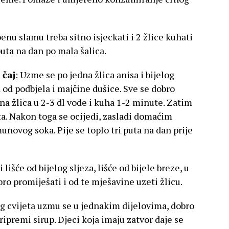
enu slamu treba sitno isjeckati i 2 žlice kuhati
puta na dan po mala šalica.
 čaj
: Uzme se po jedna žlica anisa i bijelog
sta od podbjela i majčine dušice. Sve se dobro
na žlica u 2-3 dl vode i kuha 1-2 minute. Zatim
a. Nakon toga se ocijedi, zasladi domaćim
novog soka. Pije se toplo tri puta na dan prije
i lišće od bijelog sljeza, lišće od bijele breze, u
o promiješati i od te mješavine uzeti žlicu.
og cvijeta uzmu se u jednakim dijelovima, dobro
ripremi sirup. Djeci koja imaju zatvor daje se