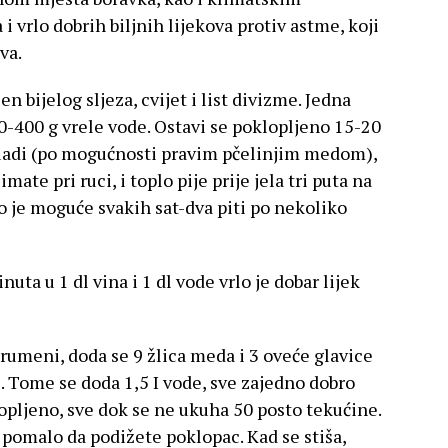
 vrlo dobrih biljnih lijekova protiv astme, koji
va.
jen bijelog sljeza, cvijet i list divizme. Jedna
00-400 g vrele vode. Ostavi se poklopljeno 15-20
asladi (po mogućnosti pravim pčelinjim medom),
te pri ruci, i toplo pije prije jela tri puta na
ako je moguće svakih sat-dva piti po nekoliko
ta u 1 dl vina i 1 dl vode vrlo je dobar lijek
arumeni, doda se 9 žlica meda i 3 oveće glavice
. Tome se doda 1,5 I vode, sve zajedno dobro
opljeno, sve dok se ne ukuha 50 posto tekućine.
pomalo da podižete poklopac. Kad se stiša,