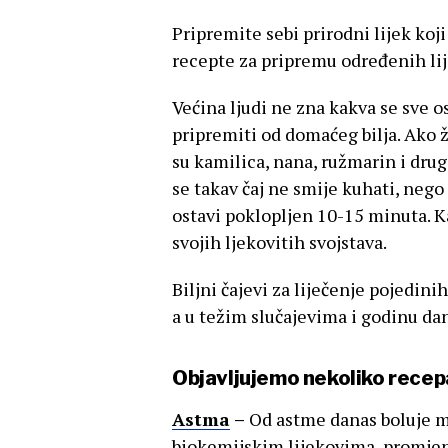
Pripremite sebi prirodni lijek koj
recepte za pripremu određenih lij
Većina ljudi ne zna kakva se sve o
pripremiti od domaćeg bilja. Ako ž
su kamilica, nana, ružmarin i drug
se takav čaj ne smije kuhati, neg
ostavi poklopljen 10-15 minuta. Kad
svojih ljekovitih svojstava.
Biljni čajevi za liječenje pojedini
a u težim slučajevima i godinu da
Objavljujemo nekoliko recepa
Astma
–
Od astme danas boluje mn
biokemijskim lijekovima, promjen