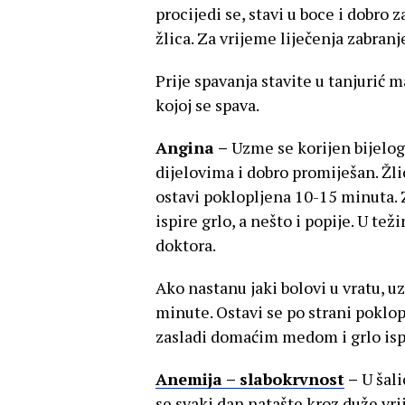
procijedi se, stavi u boce i dobro z
žlica. Za vrijeme liječenja zabran
Prije spavanja stavite u tanjurić 
kojoj se spava.
Angina –
Uzme se korijen bijelog
dijelovima i dobro promiješan. Žlic
ostavi poklopljena 10-15 minuta. 
ispire grlo, a nešto i popije. U t
doktora.
Ako nastanu jaki bolovi u vratu, u
minute. Ostavi se po strani poklo
zasladi domaćim medom i grlo ispi
Anemija – slabokrvnost
–
U šal
se svaki dan natašte kroz duže v