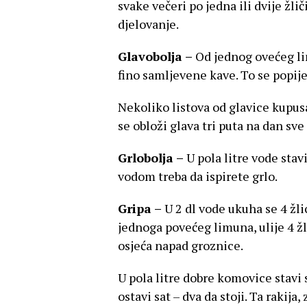
svake večeri po jedna ili dvije žli
djelovanje.
Glavobolja –
Od jednog ovećeg li
fino samljevene kave. To se popije
Nekoliko listova od glavice kupusa
se obloži glava tri puta na dan sve
Grlobolja –
U pola litre vode stav
vodom treba da ispirete grlo.
Gripa –
U 2 dl vode ukuha se 4 žli
jednoga povećeg limuna, ulije 4 žl
osjeća napad groznice.
U pola litre dobre komovice stavi 
ostavi sat – dva da stoji. Ta rakija