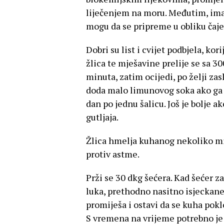
liječenjem na moru. Međutim, ima i
mogu da se pripreme u obliku čaje
Dobri su list i cvijet podbjela, kori
žlica te mješavine prelije se sa 3
minuta, zatim ocijedi, po želji z
doda malo limunovog soka ako ga ima
dan po jednu šalicu. Još je bolje 
gutljaja.
Žlica hmelja kuhanog nekoliko minu
protiv astme.
Prži se 30 dkg šećera. Kad šećer z
luka, prethodno nasitno isjeckane
promiješa i ostavi da se kuha pokl
S vremena na vrijeme potrebno je 