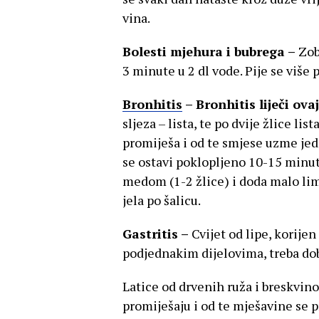
vina.
Bolesti mjehura i bubrega –
Zob
3 minute u 2 dl vode. Pije se više 
Bronhitis
–
Bronhitis liječi ovaj
sljeza – lista, te po dvije žlice li
promiješa i od te smjese uzme jed
se ostavi poklopljeno 10-15 minut
medom (1-2 žlice) i doda malo limu
jela po šalicu.
Gastritis –
Cvijet od lipe, korijen 
podjednakim dijelovima, treba dobr
Latice od drvenih ruža i breskvin
promiješaju i od te mješavine se p