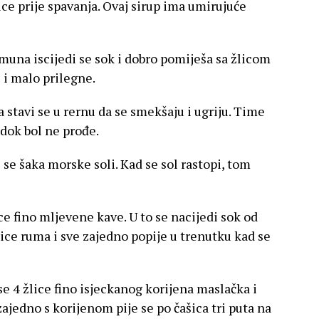
čice prije spavanja. Ovaj sirup ima umirujuće
muna iscijedi se sok i dobro pomiješa sa žlicom
 i malo prilegne.
 stavi se u rernu da se smekšaju i ugriju. Time
 dok bol ne prođe.
i se šaka morske soli. Kad se sol rastopi, tom
ce fino mljevene kave. U to se nacijedi sok od
ice ruma i sve zajedno popije u trenutku kad se
se 4 žlice fino isjeckanog korijena maslačka i
, zajedno s korijenom pije se po čašica tri puta na