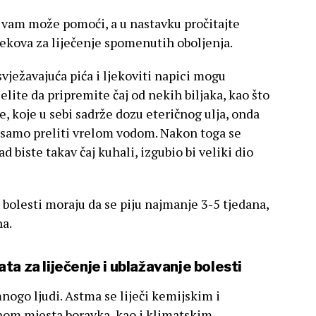
i vam može pomoći, a u nastavku pročitajte
ekova za liječenje spomenutih oboljenja.
svježavajuća pića i ljekoviti napici mogu
elite da pripremite čaj od nekih biljaka, kao što
e, koje u sebi sadrže dozu eteričnog ulja, onda
o samo preliti vrelom vodom. Nakon toga se
 biste takav čaj kuhali, izgubio bi veliki dio
h bolesti moraju da se piju najmanje 3-5 tjedana,
na.
ta za liječenje i ublažavanje bolesti
ogo ljudi. Astma se liječi kemijskim i
om mjesta boravka, kao i klimatskim