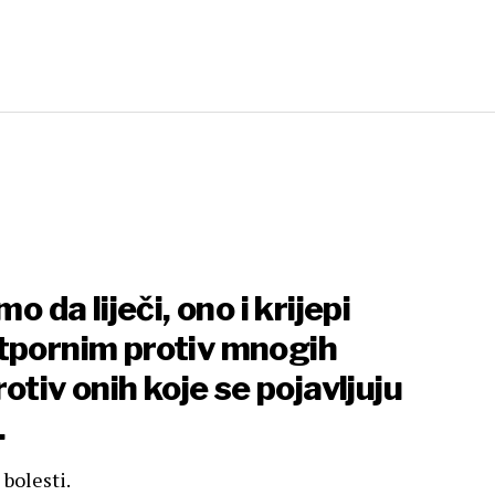
o da liječi, ono i krijepi
i otpornim protiv mnogih
rotiv onih koje se pojavljuju
.
 bolesti.