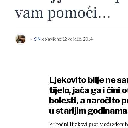
vam pomoći…
>
S N
objavljeno
12 veljače, 2014
Ljekovito bilje ne sam
tijelo, jača ga i čin
bolesti, a naročito p
u starijim godinama
Prirodni lijekovi protiv određenih