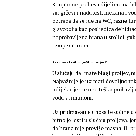
Simptome proljeva dijelimo na la
su: grčevi i nadutost, mekana i vo
potreba da se ide na WC, razne tur
glavobolja kao posljedica dehidraci
neprobavljena hrana u stolici, gu
temperaturom.
Kako zaustaviti – liječiti – proljev?
U slučaju da imate blagi proljev, 
Najvažnije je uzimati dovoljno tek
mlijeka, jer se ono teško probavlja
vodu s limunom.
Uz pridržavanje unosa tekućine u o
bitno je jesti u slučaju proljeva, 
da hrana nije previše masna, ili pr