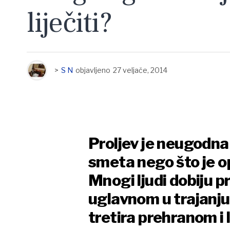
liječiti?
>
S N
objavljeno
27 veljače, 2014
Proljev je neugodna 
smeta nego što je o
Mnogi ljudi dobiju p
uglavnom u trajanju 
tretira prehranom i 