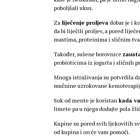
poboljšali ukus.
Za
liječenje proljeva
dobar je i ko
da bi liječili proljev, a pored lije
mastima, proteinima i sličnim tvar
Također, sušene borovnice
zausta
probioticima iz jogurta i sličnih p
Mnoga istraživanja su potvrdila d
mučnine uzrokovane kemoterapijo
Sok od mente je koristan
kada va
limete pa u njega dodajte pola žlič
Kupine su pored svih ljekovitih sv
od kupina i on će vam pomoći.