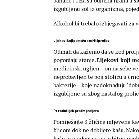
banane i riža su odlična hrana u sl
izgubljenu sol iz organizma, pojed
Alkohol bi trebalo izbjegavati za 
Lijekovi koji pomažu smiriti proljev
Odmah da kažemo da se kod proljev
pogoršaju stanje.
Lijekovi koji m
medicinski ugljen – on na sebe vež
neprobavljen te boji stolicu u crno
bakterije – koje nadoknađuju ‘dob
izgubljene su zbog nastalog prolje
Prirodni lijek protiv proljeva
Pomiješajte 3 žličice mljevene kav
žlicom dok ne dobijete kašu. Nak
kaše je neukusan, pa je bitno nagla