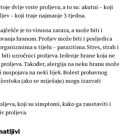
e dvije vrste proljeva, a to su: akutni – koji
ljev – koji traje najmanje 3 tjedna.
jčešće je to virusna zaraza, a može biti i
rovanja hranom. Proljev može biti i posljedica
ganizmima u tijelu – parazitima. Stres, strah i
biti uzročnici proljeva. Jedenje hrane koja ne
proljeva. Također, alergija na neku hranu može
 i nuspojava na neki lijek. Bolest probavnog
 žestoka (ako se miješaju) mogu izazvati
oljeva, koji su simptomi, kako ga zaustaviti i
iv proljeva.
atljivi