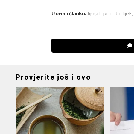
U ovom članku:
liječiti
,
prirodni lijek
,
Provjerite još i ovo