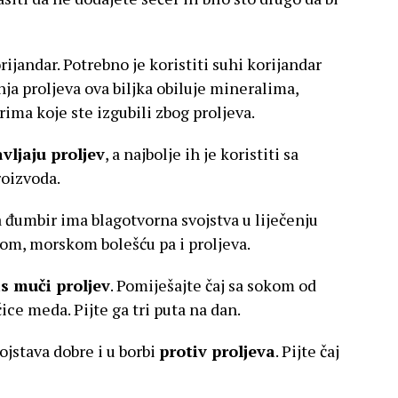
rijandar. Potrebno je koristiti suhi korijandar
čenja proljeva ova biljka obiluje mineralima,
ima koje ste izgubili zbog proljeva.
vljaju proljev
, a najbolje ih je koristiti sa
roizvoda.
a đumbir ima blagotvorna svojstva u liječenju
m, morskom bolešću pa i proljeva.
s muči proljev
. Pomiješajte čaj sa sokom od
ice meda. Pijte ga tri puta na dan.
ojstava dobre i u borbi
protiv proljeva
. Pijte čaj