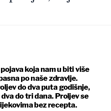
pojava koja nam u biti više
pasna po naše zdravlje.
roljev do dva puta godišnje,
dva do tri dana. Proljev se
lijekovima bez recepta.