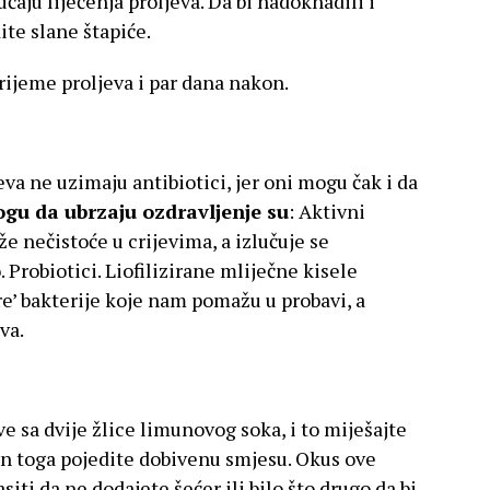
učaju liječenja proljeva. Da bi nadoknadili i
ite slane štapiće.
vrijeme proljeva i par dana nakon.
a ne uzimaju antibiotici, jer oni mogu čak i da
ogu da ubrzaju ozdravljenje su
: Aktivni
e nečistoće u crijevima, a izlučuje se
. Probiotici. Liofilizirane mliječne kisele
re’ bakterije koje nam pomažu u probavi, a
va.
e sa dvije žlice limunovog soka, i to miješajte
on toga pojedite dobivenu smjesu. Okus ove
siti da ne dodajete šećer ili bilo što drugo da bi