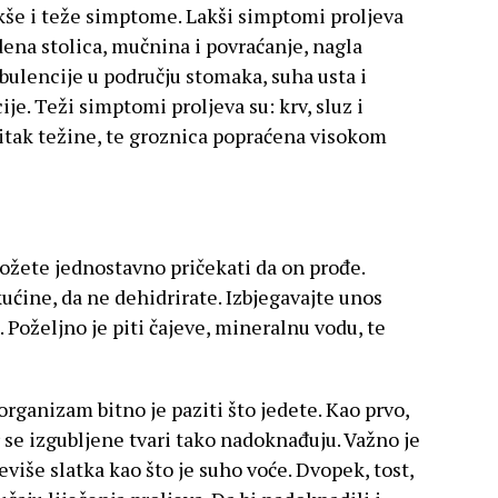
kše i teže simptome. Lakši simptomi proljeva
dena stolica, mučnina i povraćanje, nagla
bulencije u području stomaka, suha usta i
je. Teži simptomi proljeva su: krv, sluz i
bitak težine, te groznica popraćena visokom
možete jednostavno pričekati da on prođe.
ućine, da ne dehidrirate. Izbjegavajte unos
. Poželjno je piti čajeve, mineralnu vodu, te
rganizam bitno je paziti što jedete. Kao prvo,
jer se izgubljene tvari tako nadoknađuju. Važno je
eviše slatka kao što je suho voće. Dvopek, tost,