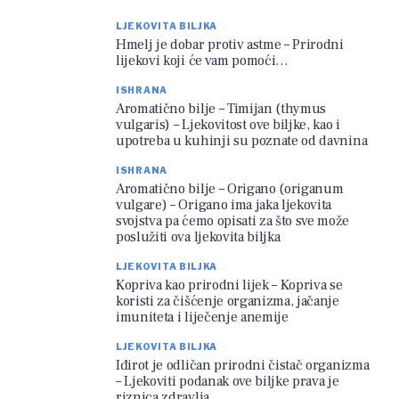
LJEKOVITA BILJKA
Hmelj je dobar protiv astme – Prirodni
lijekovi koji će vam pomoći…
ISHRANA
Aromatično bilje – Timijan (thymus
vulgaris) – Ljekovitost ove biljke, kao i
upotreba u kuhinji su poznate od davnina
ISHRANA
Aromatično bilje – Origano (origanum
vulgare) – Origano ima jaka ljekovita
svojstva pa ćemo opisati za što sve može
poslužiti ova ljekovita biljka
LJEKOVITA BILJKA
Kopriva kao prirodni lijek – Kopriva se
koristi za čišćenje organizma, jačanje
imuniteta i liječenje anemije
LJEKOVITA BILJKA
Iđirot je odličan prirodni čistač organizma
– Ljekoviti podanak ove biljke prava je
riznica zdravlja