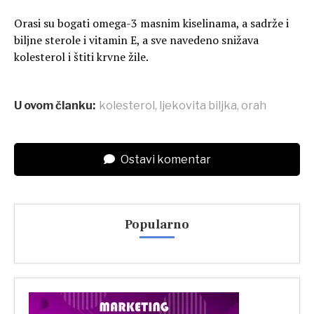
Orasi su bogati omega-3 masnim kiselinama, a sadrže i
biljne sterole i vitamin E, a sve navedeno snižava
kolesterol i štiti krvne žile.
U ovom članku:
kolesterol
,
ljekovita biljka
,
orah
Ostavi komentar
Popularno