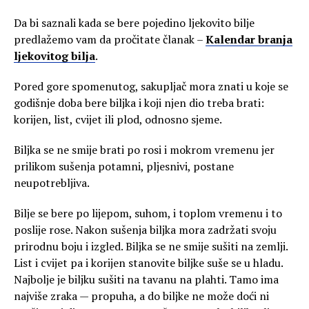
Da bi saznali kada se bere pojedino ljekovito bilje
predlažemo vam da pročitate članak –
Kalendar branja
ljekovitog bilja
.
Pored gore spomenutog, sakupljač mora znati u koje se
godišnje doba bere biljka i koji njen dio treba brati:
korijen, list, cvijet ili plod, odnosno sjeme.
Biljka se ne smije brati po rosi i mokrom vremenu jer
prilikom sušenja potamni, pljesnivi, postane
neupotrebljiva.
Bilje se bere po lijepom, suhom, i toplom vremenu i to
poslije rose. Nakon sušenja biljka mora zadržati svoju
prirodnu boju i izgled. Biljka se ne smije sušiti na zemlji.
List i cvijet pa i korijen stanovite biljke suše se u hladu.
Najbolje je biljku sušiti na tavanu na plahti. Tamo ima
najviše zraka — propuha, a do biljke ne može doći ni