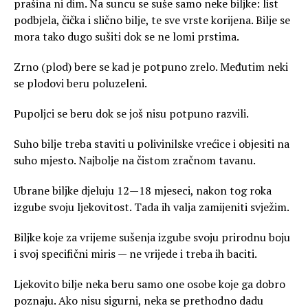
prašina ni dim. Na suncu se suše samo neke biljke: list
podbjela, čička i slično bilje, te sve vrste korijena. Bilje se
mora tako dugo sušiti dok se ne lomi prstima.
Zrno (plod) bere se kad je potpuno zrelo. Međutim neki
se plodovi beru poluzeleni.
Pupoljci se beru dok se još nisu potpuno razvili.
Suho bilje treba staviti u polivinilske vrećice i objesiti na
suho mjesto. Najbolje na čistom zračnom tavanu.
Ubrane biljke djeluju 12—18 mjeseci, nakon tog roka
izgube svoju ljekovitost. Tada ih valja zamijeniti svježim.
Biljke koje za vrijeme sušenja izgube svoju prirodnu boju
i svoj specifični miris — ne vrijede i treba ih baciti.
Ljekovito bilje neka beru samo one osobe koje ga dobro
poznaju. Ako nisu sigurni, neka se prethodno dadu