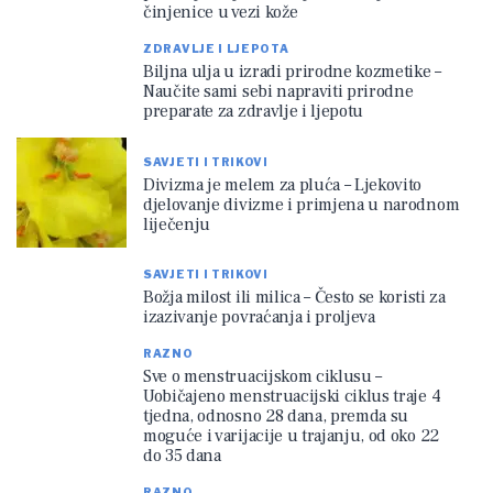
činjenice u vezi kože
ZDRAVLJE I LJEPOTA
Biljna ulja u izradi prirodne kozmetike –
Naučite sami sebi napraviti prirodne
preparate za zdravlje i ljepotu
SAVJETI I TRIKOVI
Divizma je melem za pluća – Ljekovito
djelovanje divizme i primjena u narodnom
liječenju
SAVJETI I TRIKOVI
Božja milost ili milica – Često se koristi za
izazivanje povraćanja i proljeva
RAZNO
Sve o menstruacijskom ciklusu –
Uobičajeno menstruacijski ciklus traje 4
tjedna, odnosno 28 dana, premda su
moguće i varijacije u trajanju, od oko 22
do 35 dana
RAZNO