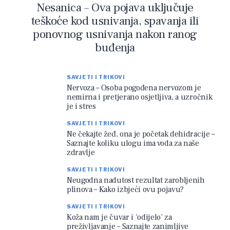
Nesanica – Ova pojava uključuje
teškoće kod usnivanja, spavanja ili
ponovnog usnivanja nakon ranog
buđenja
SAVJETI I TRIKOVI
Nervoza – Osoba pogođena nervozom je
nemirna i pretjerano osjetljiva, a uzročnik
je i stres
SAVJETI I TRIKOVI
Ne čekajte žeđ, ona je početak dehidracije –
Saznajte koliku ulogu ima voda za naše
zdravlje
SAVJETI I TRIKOVI
Neugodna nadutost rezultat zarobljenih
plinova – Kako izbjeći ovu pojavu?
SAVJETI I TRIKOVI
Koža nam je čuvar i ‘odijelo’ za
preživljavanje – Saznajte zanimljive