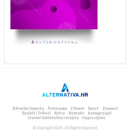
Zdravlje i ljepota
Putovanja
Filmovi
Sport
Znanost
Savjeti i Trikovi
Astro
Kontakt
kamagra gel
tramal tablete bez recepta
viagra cijena
© Copyright 2024, All Rights Reserved