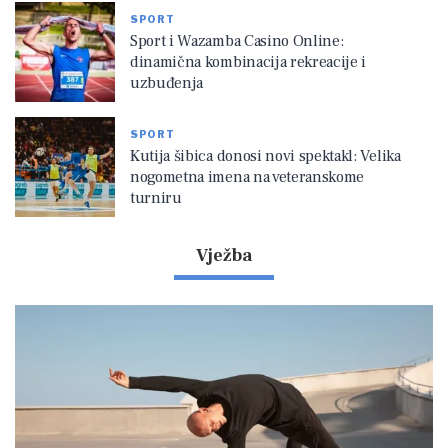
SPORT
Sport i Wazamba Casino Online:
dinamična kombinacija rekreacije i
uzbuđenja
SPORT
Kutija šibica donosi novi spektakl: Velika
nogometna imena na veteranskome
turniru
Vježba