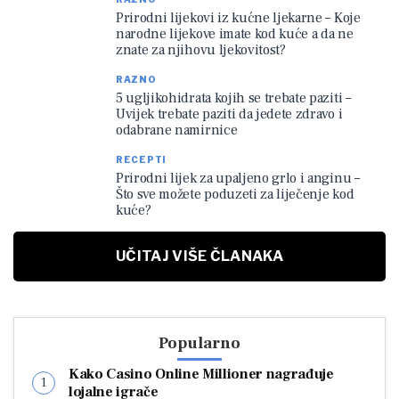
Prirodni lijekovi iz kućne ljekarne – Koje
narodne lijekove imate kod kuće a da ne
znate za njihovu ljekovitost?
RAZNO
5 ugljikohidrata kojih se trebate paziti –
Uvijek trebate paziti da jedete zdravo i
odabrane namirnice
RECEPTI
Prirodni lijek za upaljeno grlo i anginu –
Što sve možete poduzeti za liječenje kod
kuće?
UČITAJ VIŠE ČLANAKA
Popularno
Kako Casino Online Millioner nagrađuje
lojalne igrače