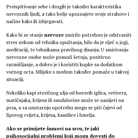
Preispitivanje sebe i drugih je također karakteristika
nervoznih ljudi, a tako bolje upoznajete svoje strahove i
načine kako ih izbjegavati.
Kako bi se stanje
nervoze
smirilo potrebno je odstraniti
stres nekom od tehnika opuštanja, bilo da je riječ o jogi,
meditaciji, te tehnikama pravilnog disanja. U smirivanju
nervozne osobe može pomoći šetnja, pozitivno
razmišljanje, a dobro je i koristiti kupke sa dodatkom
voćnog octa. Mlijeko s medom također pomaže u takvoj
situaciji.
Nekoliko kapi eteričnog ulja od borovih iglica, vetivera,
matičnjaka, krijesa ili sandalovine može se nanijeti na
prsa, a za unutarnju upotrebu mogu se piti čajevi od
lipovog cvijeta, krijesa, kamilice i hmelja.
Ako se primijete šumovi na srcu, te jaki
psihosocijalni problemi koji mogu dovesti do