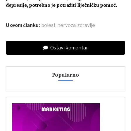
depresije, potrebno je potražiti liječničku pomoć.
U ovom članku:
bolest
,
nervoza
,
zdravlje
Ostavi komentar
Popularno