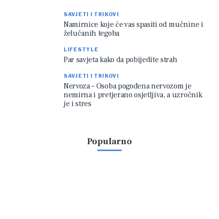
SAVJETI I TRIKOVI
Namirnice koje će vas spasiti od mučnine i
želučanih tegoba
LIFESTYLE
Par savjeta kako da pobijedite strah
SAVJETI I TRIKOVI
Nervoza – Osoba pogođena nervozom je
nemirna i pretjerano osjetljiva, a uzročnik
je i stres
Popularno