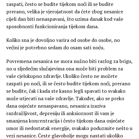
zaspati, često se budite tijekom noći ili se budite
prerano, velika je vjerojatnost da ćete zbog nesanice
cijeli dan biti nenaspavani, što uzima danak kod vaše
sposobnosti funkcioniranja tijekom dana.
Koliko sna je dovoljno varira od osobe do osobe, no
većini je potrebno sedam do osam sati noću.
Povremena nesanica ne mora nužno biti razlog za brigu,
no u sljedećim slučajevima ona može biti problem za
vaše cjelokupno zdravlje. Ukoliko često ne možete
zaspati po noći, ili se često budite tijekom noći, prerano
se budite, čak i kada ste kasno legli spavati to svakako
može utjecati na vaše zdravlje. Također, ako se preko
dana osjećate nenaspavano, nesanica izaziva
razdražljivost, depresiju ili anksioznost ili vam je
smanjena koncentracija i često tijekom dana osjećate
umor ili nedostatak energije, svakako poduzmite nešto u
vezi nesanice. Česte glavobolje mogu nastati ukoliko