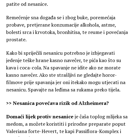
patite od nesanice.
Remećenje sna događa se i zbog buke, poremećaja
probave, pretjerane konzumacije alkohola, astme,
bolesti srca i krvotoka, bronhitisa, te reume i povećanja
prostate.
Kako bi spriječili nesanicu potrebno je izbjegavati
jedenje teške hrane kasno navečer, te pića kao što su
kava i coca-cola. Na spavanje ne idite ako ne morate
kasno navečer. Ako ste strašljivi ne gledajte horor-
filmove prije spavanja jer oni itekako mogu utjecati na
nesanicu. Spavajte na leđima sa rukama preko tijela.
>> Nesanica povećava rizik od Alzheimera?
Domaći lijek protiv nesanice
je čaša toplog mlijeka sa
medom, a možete koristiti i prirodne preparate poput
Valeriana forte-Hevert, te kapi Passiflora-Komplex i