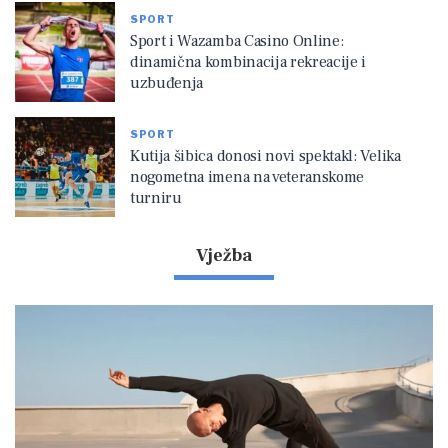
SPORT
Sport i Wazamba Casino Online:
dinamična kombinacija rekreacije i
uzbuđenja
SPORT
Kutija šibica donosi novi spektakl: Velika
nogometna imena na veteranskome
turniru
Vježba