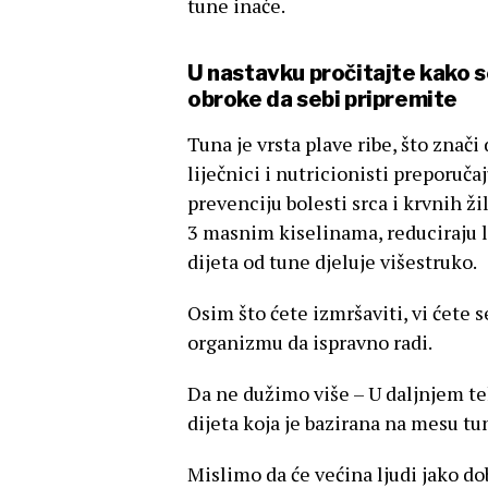
tune inače.
U nastavku pročitajte kako se
obroke da sebi pripremite
Tuna je vrsta plave ribe, što znači
liječnici i nutricionisti preporuča
prevenciju bolesti srca i krvnih ž
3 masnim kiselinama, reduciraju lo
dijeta od tune djeluje višestruko.
Osim što ćete izmršaviti, vi ćete s
organizmu da ispravno radi.
Da ne dužimo više – U daljnjem tek
dijeta koja je bazirana na mesu tu
Mislimo da će većina ljudi jako do