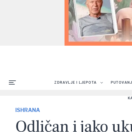
ZDRAVLJE I LJEPOTA
PUTOVAN
K
ISHRANA
Odličan i jako uk