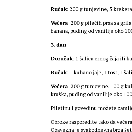
Ručak
: 200 g tunjevine, 5 krekera,
Večera
: 200 g pilećih prsa sa gri
banana, puding od vanilije oko 100 
3. dan
Doručak
: 1 šalica crnog čaja ili k
Ručak
: 1 kuhano jaje, 1 tost, 1 šal
Večera
: 200 g tunjevine, 100 g k
kruška, puding od vanilije oko 100 
Piletinu i govedinu možete zamij
Obroke rasporedite tako da večera 
Obavezna je svakodnevna brza šet