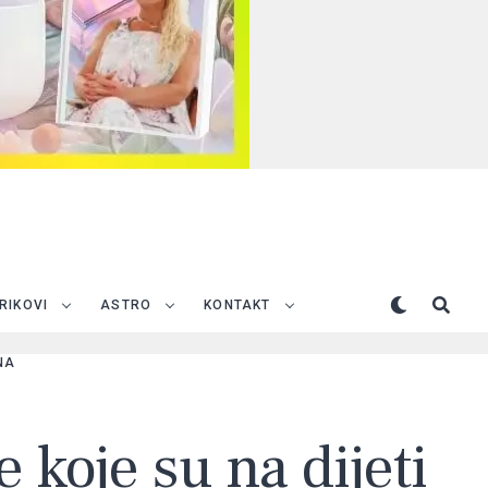
TRIKOVI
ASTRO
KONTAKT
NA
 koje su na dijeti