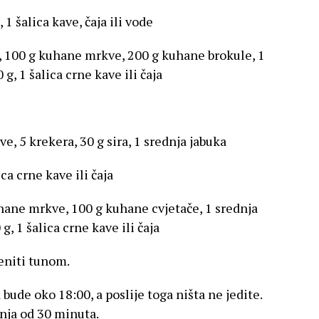
 1 šalica kave, čaja ili vode
la, 100 g kuhane mrkve, 200 g kuhane brokule, 1
g, 1 šalica crne kave ili čaja
ave, 5 krekera, 30 g sira, 1 srednja jabuka
ica crne kave ili čaja
uhane mrkve, 100 g kuhane cvjetače, 1 srednja
g, 1 šalica crne kave ili čaja
eniti tunom.
bude oko 18:00, a poslije toga ništa ne jedite.
nja od 30 minuta.