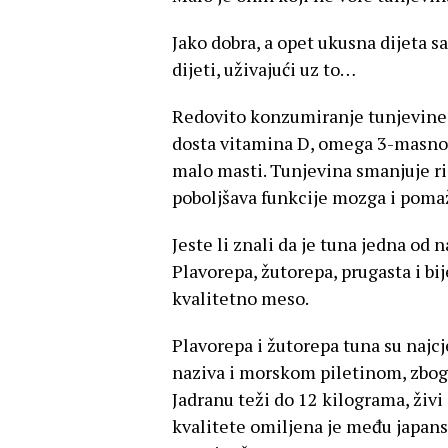
Jako dobra, a opet ukusna dijeta s
dijeti, uživajući uz to…
Redovito konzumiranje tunjevine po
dosta vitamina D, omega 3-masnoće
malo masti. Tunjevina smanjuje ri
poboljšava funkcije mozga i poma
Jeste li znali da je tuna jedna od 
Plavorepa, žutorepa, prugasta i bij
kvalitetno meso.
Plavorepa i žutorepa tuna su najc
naziva i morskom piletinom, zbog 
Jadranu teži do 12 kilograma, živ
kvalitete omiljena je među japans