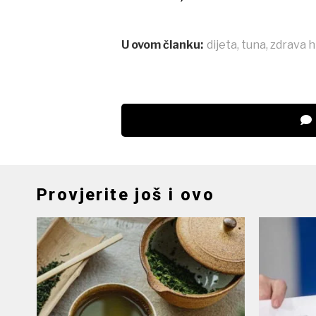
U ovom članku:
dijeta
,
tuna
,
zdrava 
Provjerite još i ovo