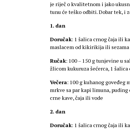
je riječ o kvalitetnom i jako ukus
tunu će teško odbiti. Dobar tek, i
1. dan
Doručak
: 1 šalica crnog čaja ili 
maslacem od kikirikija ili sezama
Ručak
: 100 – 150 g tunjevine u s
žlicom kukuruza šećerca, 1 šalica c
Večera
: 100 g kuhanog goveđeg me
mrkve sa par kapi limuna, puding o
crne kave, čaja ili vode
2. dan
Doručak
: 1 šalica crnog čaja ili 