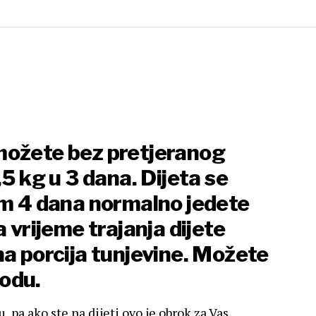
možete bez pretjeranog
,5 kg u 3 dana. Dijeta se
im 4 dana normalno jedete
a vrijeme trajanja dijete
na porcija tunjevine. Možete
vodu.
, pa ako ste na dijeti ovo je obrok za Vas.