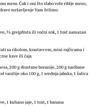
nom mesu. Čak i oni što slabo vole riblje meso,
 zdravo mršavljenje Vam želimo.
kave, ½ grejpfruta ili voćni sok, 1 tost namazan
alati sa rikolom, krastavcem, mini rajčicama i
rne kave ili čaja
sa, 200 g dinstane boranije, 200 g naribane
d vanilije oko 100 g, 1 srednja jabuka, 1 šalica
kave, 1 kuhano jaje, 1 tost, 1 banana