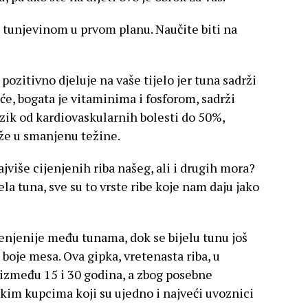
a tunjevinom u prvom planu. Naučite biti na
zitivno djeluje na vaše tijelo jer tuna sadrži
, bogata je vitaminima i fosforom, sadrži
zik od kardiovaskularnih bolesti do 50%,
že u smanjenu težine.
najviše cijenjenih riba našeg, ali i drugih mora?
ela tuna, sve su to vrste ribe koje nam daju jako
jenjenije među tunama, dok se bijelu tunu još
boje mesa. Ova gipka, vretenasta riba, u
i između 15 i 30 godina, a zbog posebne
kim kupcima koji su ujedno i najveći uvoznici