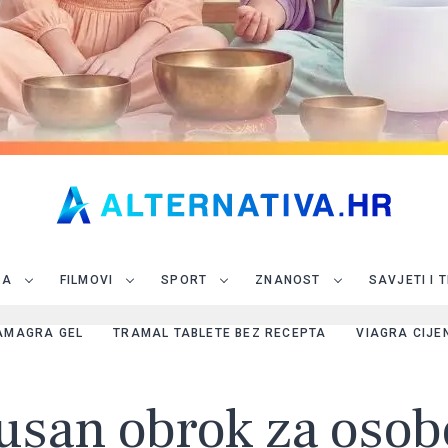
JA
FILMOVI
SPORT
ZNANOST
SAVJETI I 
AMAGRA GEL
TRAMAL TABLETE BEZ RECEPTA
VIAGRA CIJE
usan obrok za osobe