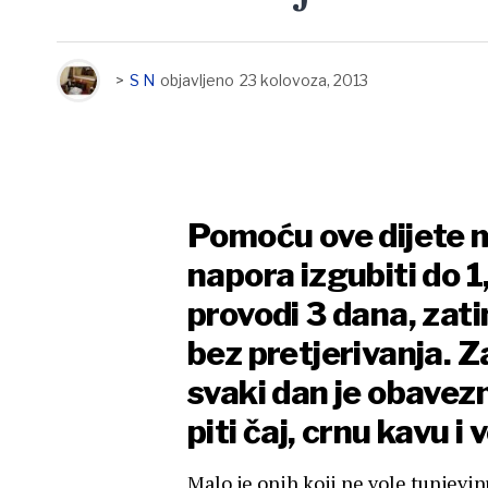
>
S N
objavljeno
23 kolovoza, 2013
Pomoću ove dijete 
napora izgubiti do 1
provodi 3 dana, zat
bez pretjerivanja. Z
svaki dan je obavez
piti čaj, crnu kavu i 
Malo je onih koji ne vole tunjevinu