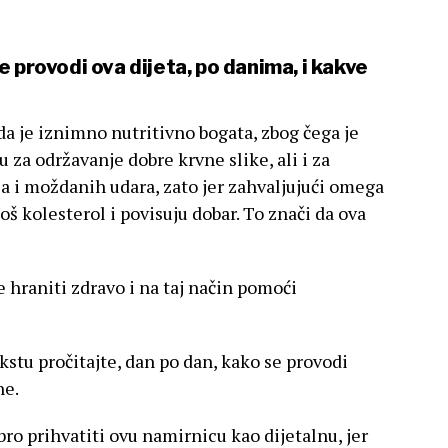
 provodi ova dijeta, po danima, i kakve
 da je iznimno nutritivno bogata, zbog čega je
ju za održavanje dobre krvne slike, ali i za
ila i moždanih udara, zato jer zahvaljujući omega
š kolesterol i povisuju dobar. To znači da ova
e hraniti zdravo i na taj način pomoći
stu pročitajte, dan po dan, kako se provodi
ne.
bro prihvatiti ovu namirnicu kao dijetalnu, jer