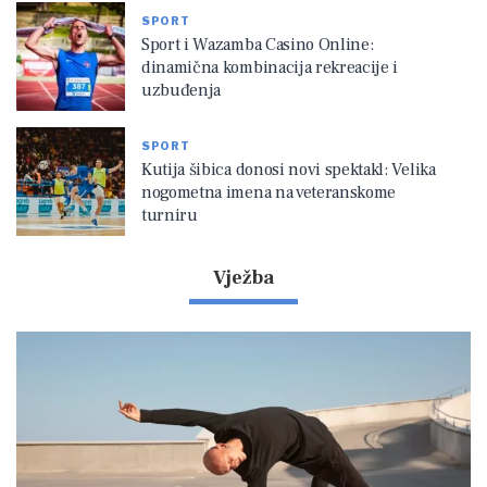
SPORT
Sport i Wazamba Casino Online:
dinamična kombinacija rekreacije i
uzbuđenja
SPORT
Kutija šibica donosi novi spektakl: Velika
nogometna imena na veteranskome
turniru
Vježba