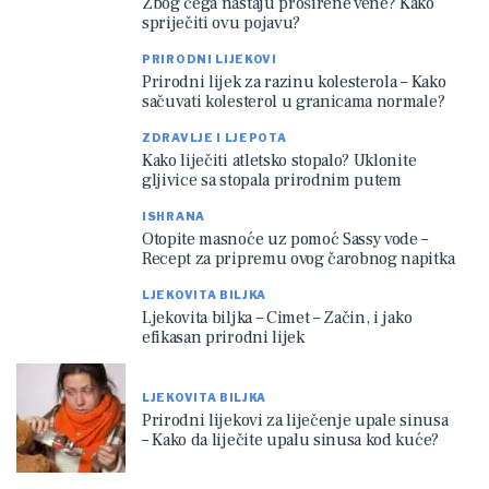
Zbog čega nastaju proširene vene? Kako
spriječiti ovu pojavu?
PRIRODNI LIJEKOVI
Prirodni lijek za razinu kolesterola – Kako
sačuvati kolesterol u granicama normale?
ZDRAVLJE I LJEPOTA
Kako liječiti atletsko stopalo? Uklonite
gljivice sa stopala prirodnim putem
ISHRANA
Otopite masnoće uz pomoć Sassy vode –
Recept za pripremu ovog čarobnog napitka
LJEKOVITA BILJKA
Ljekovita biljka – Cimet – Začin, i jako
efikasan prirodni lijek
LJEKOVITA BILJKA
Prirodni lijekovi za liječenje upale sinusa
– Kako da liječite upalu sinusa kod kuće?