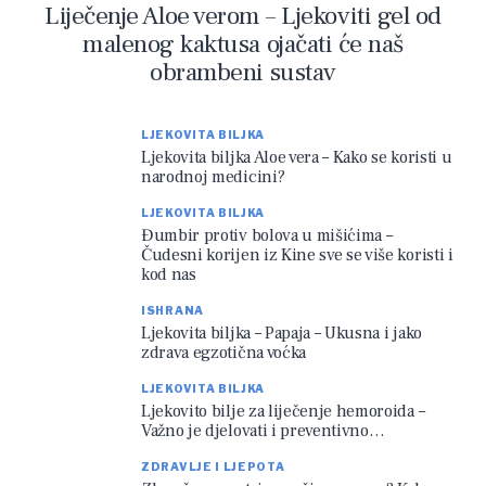
Liječenje Aloe verom – Ljekoviti gel od
malenog kaktusa ojačati će naš
obrambeni sustav
LJEKOVITA BILJKA
Ljekovita biljka Aloe vera – Kako se koristi u
narodnoj medicini?
LJEKOVITA BILJKA
Đumbir protiv bolova u mišićima –
Čudesni korijen iz Kine sve se više koristi i
kod nas
ISHRANA
Ljekovita biljka – Papaja – Ukusna i jako
zdrava egzotična voćka
LJEKOVITA BILJKA
Ljekovito bilje za liječenje hemoroida –
Važno je djelovati i preventivno…
ZDRAVLJE I LJEPOTA