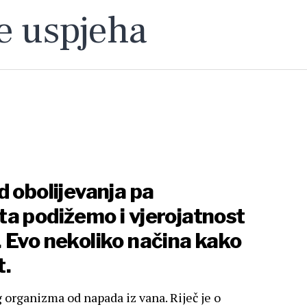
je uspjeha
d obolijevanja pa
a podižemo i vjerojatnost
 Evo nekoliko načina kako
t.
 organizma od napada iz vana. Riječ je o