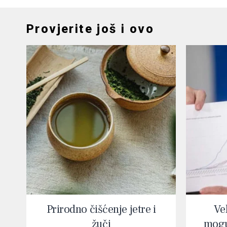
Provjerite još i ovo
Prirodno čišćenje jetre i
Vel
žuči
mogu