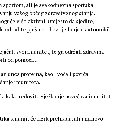
 sportom, ali je svakodnevna sportska
vanju vašeg općeg zdravstvenog stanja.
moguće više aktivni. Umjesto da sjedite,
du odradite pješice – bez sjedanja u automobil
ojačali svoj imunitet
, te ga održali zdravim.
biti od pomoći…
an unos proteina, kao i voća i povrća
jšanje imuniteta.
ala kako redovito vježbanje povećava imunitet
ka smanjit će rizik prehlada, ali i njihovo