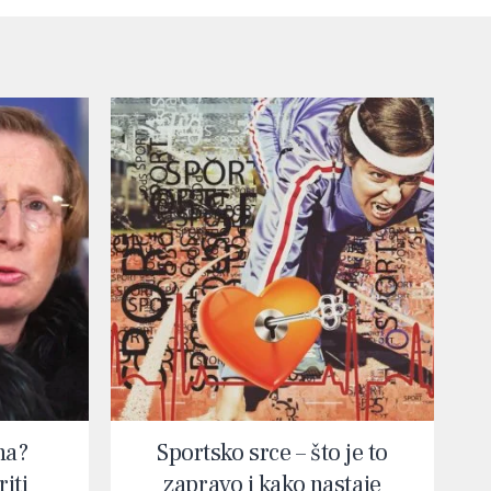
na?
Sportsko srce – što je to
iti
zapravo i kako nastaje