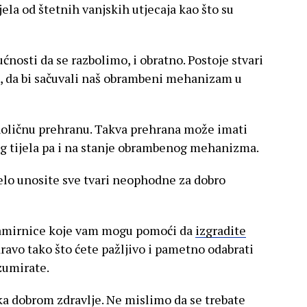
ela od štetnih vanjskih utjecaja kao što su
ćnosti da se razbolimo, i obratno. Postoje stvari
, da bi sačuvali naš obrambeni mehanizam u
dnoličnu prehranu. Takva prehrana može imati
eg tijela pa i na stanje obrambenog mehanizma.
jelo unosite sve tvari neophodne za dobro
 namirnice koje vam mogu pomoći da
izgradite
dravo tako što ćete pažljivo i pametno odabrati
zumirate.
 ka dobrom zdravlje. Ne mislimo da se trebate