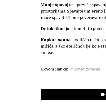
Manje spavajte
– previše spavanj
prostorijama. Spavajte umjereno il
inače spavate. Time povećavate ot
Detoksikacija
– temeljito pročist
Kupka i sauna
– odličan način za
mišića, a ako eterično ulje koje s
sinuse.
U ovom članku:
imunitet
,
zdravlje