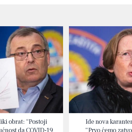
iki obrat: “Postoji
Ide nova karante
ćnost da COVID-19
“Prvo ćemo zatvor