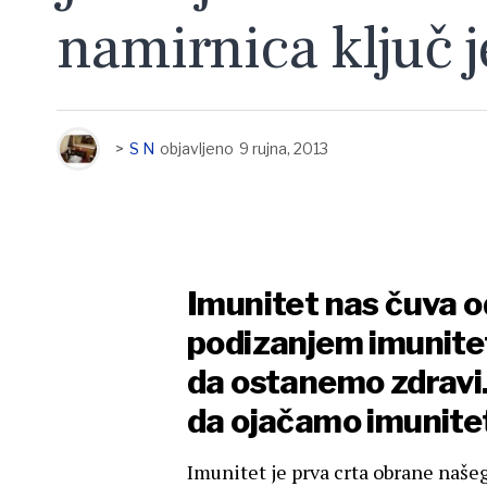
namirnica ključ 
>
S N
objavljeno
9 rujna, 2013
Imunitet nas čuva o
podizanjem imunitet
da ostanemo zdravi.
da ojačamo imunite
Imunitet je prva crta obrane našeg