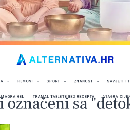
JA
FILMOVI
SPORT
ZNANOST
SAVJETI I 
i označeni sa "deto
AMAGRA GEL
TRAMAL TABLETE BEZ RECEPTA
VIAGRA CIJE