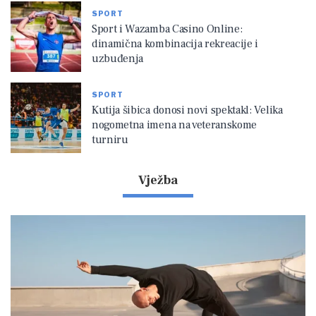
SPORT
Sport i Wazamba Casino Online:
dinamična kombinacija rekreacije i
uzbuđenja
SPORT
Kutija šibica donosi novi spektakl: Velika
nogometna imena na veteranskome
turniru
Vježba