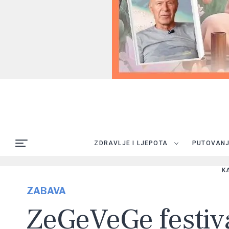
ZDRAVLJE I LJEPOTA
PUTOVAN
K
ZABAVA
ZeGeVeGe festiva