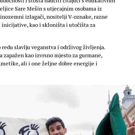
dućnosti i štošta naučiti čitajući s edukativnih
teljice Sare Mešin s utjecajnim osobama iz
i inozemni izlagači, nositelji V-oznake, razne
nicijative, kao i skloništa i utočišta za
o redu slavlju veganstva i održivog življenja.
a zapažen kao izvrsno mjesto za gurmane,
zmetike, ali i one željne dobre energije i