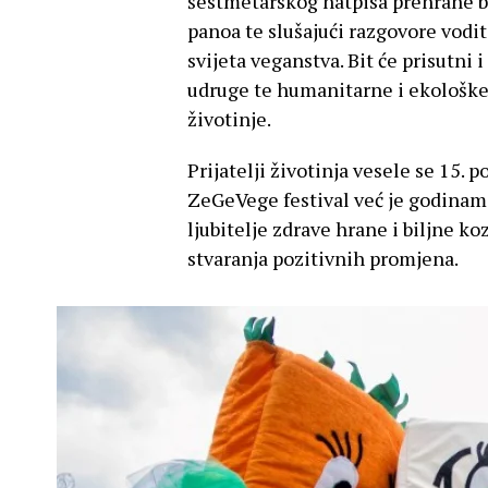
šestmetarskog natpisa prehrane bu
panoa te slušajući razgovore vodi
svijeta veganstva. Bit će prisutni 
udruge te humanitarne i ekološke i
životinje.
Prijatelji životinja vesele se 15. p
ZeGeVege festival već je godinam
ljubitelje zdrave hrane i biljne ko
stvaranja pozitivnih promjena.