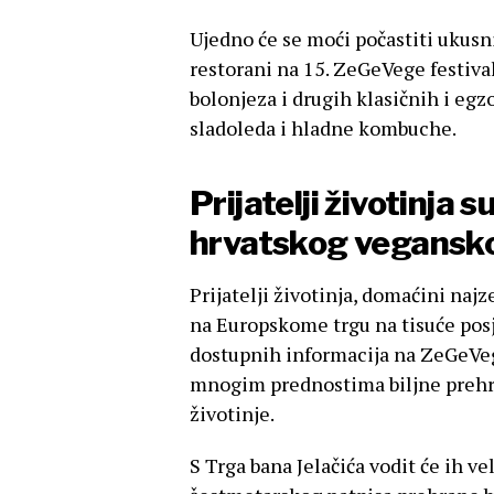
Ujedno će se moći počastiti ukusn
restorani na 15. ZeGeVege festival
bolonjeza i drugih klasičnih i egzo
sladoleda i hladne kombuche.
Prijatelji životinja 
hrvatskog vegansko
Prijatelji životinja, domaćini naj
na Europskome trgu na tisuće posj
dostupnih informacija na ZeGeVege
mnogim prednostima biljne prehran
životinje.
S Trga bana Jelačića vodit će ih vel