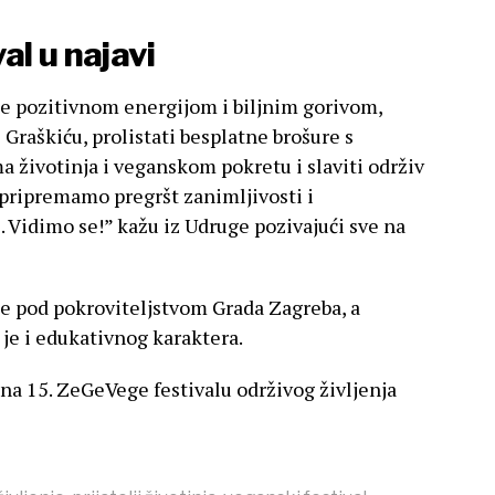
al u najavi
se pozitivnom energijom i biljnim gorivom,
Graškiću, prolistati besplatne brošure s
ma životinja i veganskom pokretu i slaviti održiv
, pripremamo pregršt zanimljivosti i
 Vidimo se!” kažu iz Udruge pozivajući sve na
 se pod pokroviteljstvom Grada Zagreba, a
 je i edukativnog karaktera.
 na 15. ZeGeVege festivalu održivog življenja