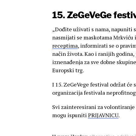
15. ZeGeVeGe festiv
„Dođite uživati s nama, napuniti 
nasmijati se maskotama Mrkviću i 
receptima
, informirati se o pravi
način života. Kao i ranijih godina
iznenađenja za sve dobne skupine.
Europski trg.
I 15. ZeGeVege festival održat će
organizacija festivala neprofitnog
Svi zainteresirani za volontiranje
mogu ispuniti
PRIJAVNICU
.