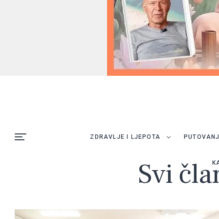
ZDRAVLJE I LJEPOTA
PUTOVAN
Svi čla
K