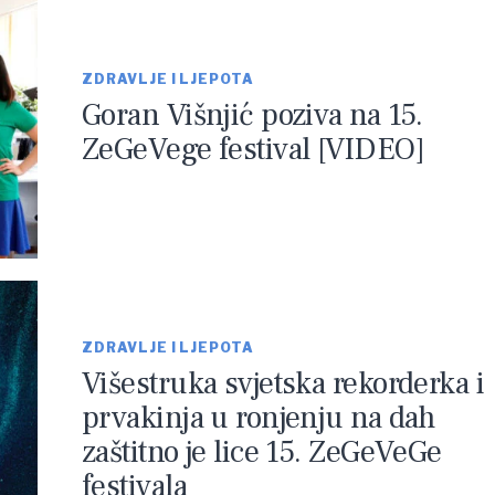
ZDRAVLJE I LJEPOTA
Goran Višnjić poziva na 15.
ZeGeVege festival [VIDEO]
ZDRAVLJE I LJEPOTA
Višestruka svjetska rekorderka i
prvakinja u ronjenju na dah
zaštitno je lice 15. ZeGeVeGe
festivala