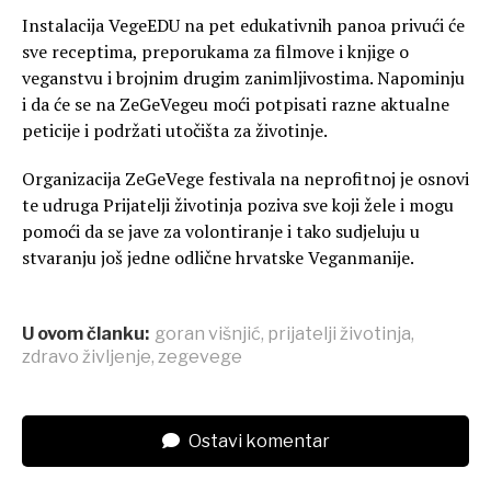
Instalacija VegeEDU na pet edukativnih panoa privući će
sve receptima, preporukama za filmove i knjige o
veganstvu i brojnim drugim zanimljivostima. Napominju
i da će se na ZeGeVegeu moći potpisati razne aktualne
peticije i podržati utočišta za životinje.
Organizacija ZeGeVege festivala na neprofitnoj je osnovi
te udruga Prijatelji životinja poziva sve koji žele i mogu
pomoći da se jave za volontiranje i tako sudjeluju u
stvaranju još jedne odlične hrvatske Veganmanije.
U ovom članku:
goran višnjić
,
prijatelji životinja
,
zdravo življenje
,
zegevege
Ostavi komentar