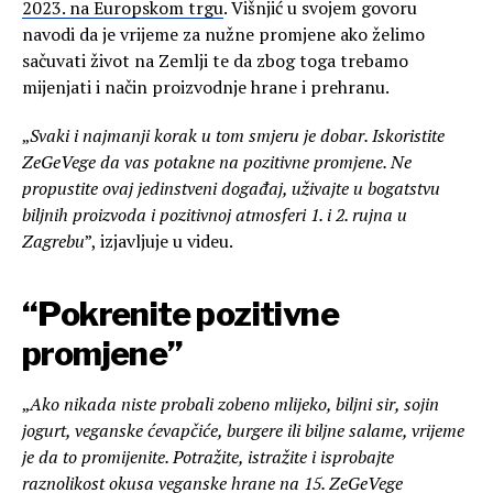
2023. na Europskom trgu
. Višnjić u svojem govoru
navodi da je vrijeme za nužne promjene ako želimo
sačuvati život na Zemlji te da zbog toga trebamo
mijenjati i način proizvodnje hrane i prehranu.
„
Svaki i najmanji korak u tom smjeru je dobar. Iskoristite
ZeGeVege da vas potakne na pozitivne promjene. Ne
propustite ovaj jedinstveni događaj, uživajte u bogatstvu
biljnih proizvoda i pozitivnoj atmosferi 1. i 2. rujna u
Zagrebu
”, izjavljuje u videu.
“Pokrenite pozitivne
promjene”
„
Ako nikada niste probali zobeno mlijeko, biljni sir, sojin
jogurt, veganske ćevapčiće, burgere ili biljne salame, vrijeme
je da to promijenite. Potražite, istražite i isprobajte
raznolikost okusa veganske hrane na 15. ZeGeVege