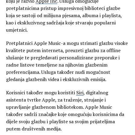
koju je razvio
Apple Inc
. Usluga omogućuje
pretplatnicima pristup impresivnoj biblioteci glazbe
koja se sastoji od milijuna pjesama, albuma i playlista,
kao i ekskluzivnog sadržaja koje stvaraju popularni
umjetnici.
Pretplatnici Apple Music-a mogu strimati glazbu visoke
kvalitete putem interneta, preuzeti glazbu za offline
slušanje te pregledavati personalizirane preporuke i
radne listove temeljene na njihovim glazbenim
preferencijama. Usluga također nudi mogućnost
gledanja glazbenih videa i ekskluzivnih emisija.
Korisnici također mogu koristiti
Siri
, digitalnog
asistenta tvrtke Apple, za traženje, strujanje i
upravljanje glazbenom bibliotekom. Apple Music
također sadrži značajke koje omogućuju korisnicima da
dijele svoju glazbu i playliste sa svojim prijateljima
putem društvenih medija.