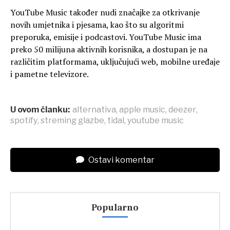
YouTube Music također nudi značajke za otkrivanje
novih umjetnika i pjesama, kao što su algoritmi
preporuka, emisije i podcastovi. YouTube Music ima
preko 50 milijuna aktivnih korisnika, a dostupan je na
različitim platformama, uključujući web, mobilne uređaje
i pametne televizore.
U ovom članku:
alternativa
,
apple music
,
deezer
,
spotify
,
streming glazbe
,
tidal
,
youtube music
Ostavi komentar
Popularno