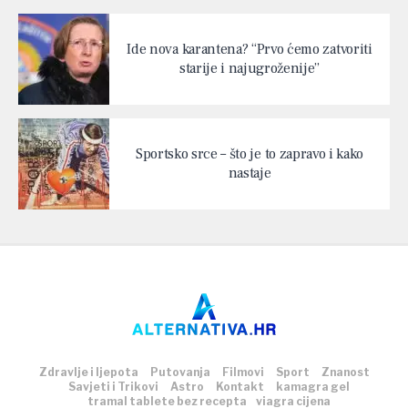
Ide nova karantena? “Prvo ćemo zatvoriti
starije i najugroženije”
Sportsko srce – što je to zapravo i kako
nastaje
Zdravlje i ljepota
Putovanja
Filmovi
Sport
Znanost
Savjeti i Trikovi
Astro
Kontakt
kamagra gel
tramal tablete bez recepta
viagra cijena