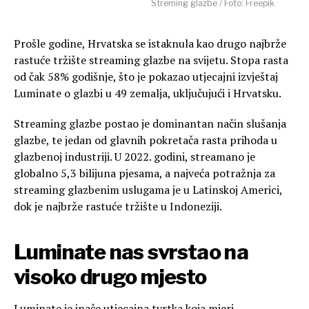
Streming glazbe / Foto: Freepik
Prošle godine, Hrvatska se istaknula kao drugo najbrže
rastuće tržište streaming glazbe na svijetu. Stopa rasta
od čak 58% godišnje, što je pokazao utjecajni izvještaj
Luminate o glazbi u 49 zemalja, uključujući i Hrvatsku.
Streaming glazbe postao je dominantan način slušanja
glazbe, te jedan od glavnih pokretača rasta prihoda u
glazbenoj industriji. U 2022. godini, streamano je
globalno 5,3 bilijuna pjesama, a najveća potražnja za
streaming glazbenim uslugama je u Latinskoj Americi,
dok je najbrže rastuće tržište u Indoneziji.
Luminate nas svrstao na
visoko drugo mjesto
Luminate je inače utjecajna tvrtka koja mjeri