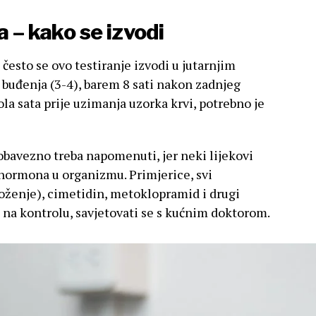
a – kako se izvodi
 često se ovo testiranje izvodi u jutarnjim
 buđenja (3-4), barem 8 sati nakon zadnjeg
pola sata prije uzimanja uzorka krvi, potrebno je
 obavezno treba napomenuti, jer neki lijekovi
hormona u organizmu. Primjerice, svi
loženje), cimetidin, metoklopramid i drugi
ka na kontrolu, savjetovati se s kućnim doktorom.