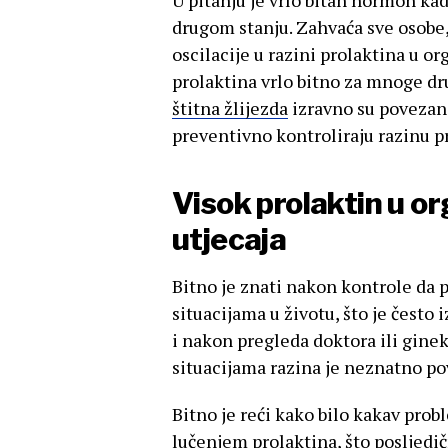
U pitanju je vrlo bitan hormon kad
drugom stanju. Zahvaća sve osobe,
oscilacije u razini prolaktina u o
prolaktina vrlo bitno za mnoge dru
štitna žlijezda
izravno su poveza
preventivno kontroliraju razinu p
Visok prolaktin u o
utjecaja
Bitno je znati nakon kontrole da 
situacijama u životu, što je često 
i nakon pregleda doktora ili ginek
situacijama razina je neznatno po
Bitno je reći kako bilo kakav pro
lučenjem prolaktina, što posljedič