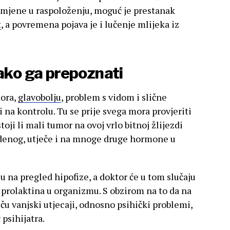
omjene u raspoloženju, moguć je prestanak
t
, a povremena pojava je i lučenje mlijeka iz
kako ga prepoznati
ora,
glavobolju
, problem s vidom i slične
 na kontrolu. Tu se prije svega mora provjeriti
toji li mali tumor na ovoj vrlo bitnoj žlijezdi
edenog, utječe i na mnoge druge hormone u
na pregled hipofize, a doktor će u tom slučaju
 prolaktina u organizmu. S obzirom na to da na
ču vanjski utjecaji, odnosno psihički problemi,
 psihijatra.