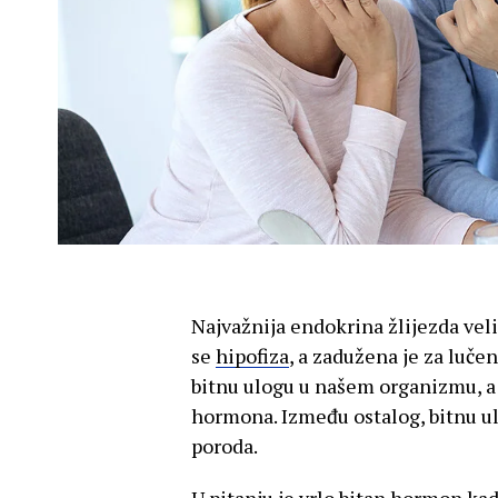
Najvažnija endokrina žlijezda ve
se
hipofiza
, a zadužena je za luč
bitnu ulogu u našem organizmu, a
hormona. Između ostalog, bitnu ul
poroda.