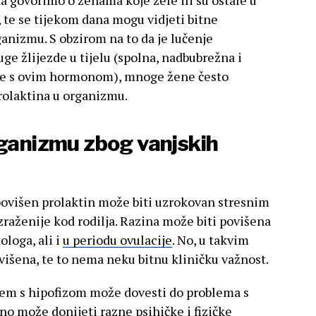
a govorimo o ženama koje žele ili su ostale u
 te se tijekom dana mogu vidjeti bitne
rganizmu. S obzirom na to da je lučenje
ge žlijezde u tijelu (spolna, nadbubrežna i
ne s ovim hormonom), mnoge žene često
rolaktina u organizmu.
rganizmu zbog vanjskih
povišen prolaktin može biti uzrokovan stresnim
izraženije kod rodilja. Razina može biti povišena
ologa, ali i
u periodu ovulacije
. No, u takvim
višena, te to nema neku bitnu kliničku važnost.
blem s hipofizom može dovesti do problema s
no može donijeti razne psihičke i fizičke