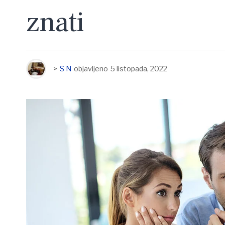
znati
>
S N
objavljeno
5 listopada, 2022