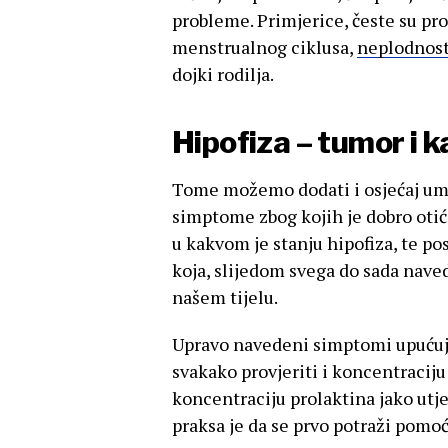
probleme. Primjerice, česte su pr
menstrualnog ciklusa,
neplodnos
dojki rodilja.
Hipofiza – tumor i 
Tome možemo dodati i osjećaj um
simptome zbog kojih je dobro otići
u kakvom je stanju hipofiza, te pos
koja, slijedom svega do sada nav
našem tijelu.
Upravo navedeni simptomi upućuju 
svakako provjeriti i koncentraciju
koncentraciju prolaktina jako utje
praksa je da se prvo potraži pomoć