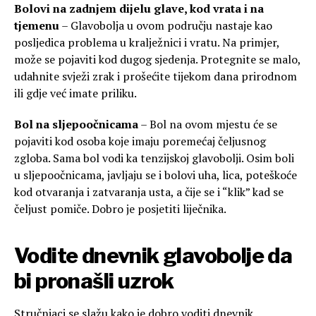
Bolovi na zadnjem dijelu glave, kod vrata i na
tjemenu
– Glavobolja u ovom području nastaje kao
posljedica problema u kralježnici i vratu. Na primjer,
može se pojaviti kod dugog sjedenja. Protegnite se malo,
udahnite svježi zrak i prošećite tijekom dana prirodnom
ili gdje već imate priliku.
Bol na sljepoočnicama
– Bol na ovom mjestu će se
pojaviti kod osoba koje imaju poremećaj čeljusnog
zgloba. Sama bol vodi ka tenzijskoj glavobolji. Osim boli
u sljepoočnicama, javljaju se i bolovi uha, lica, poteškoće
kod otvaranja i zatvaranja usta, a čije se i “klik” kad se
čeljust pomiče. Dobro je posjetiti liječnika.
Vodite dnevnik glavobolje da
bi pronašli uzrok
Stručnjaci se slažu kako je dobro voditi dnevnik