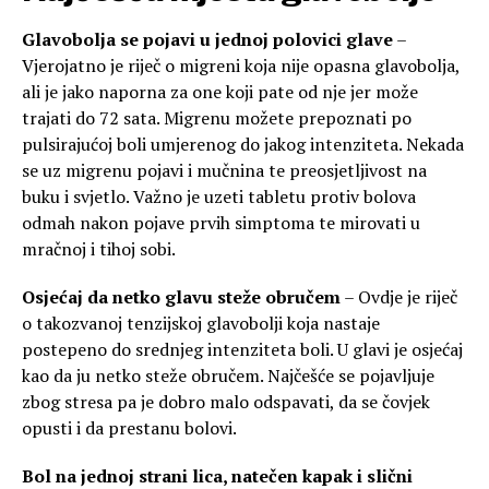
Glavobolja se pojavi u jednoj polovici glave
–
Vjerojatno je riječ o migreni koja nije opasna glavobolja,
ali je jako naporna za one koji pate od nje jer može
trajati do 72 sata. Migrenu možete prepoznati po
pulsirajućoj boli umjerenog do jakog intenziteta. Nekada
se uz migrenu pojavi i mučnina te preosjetljivost na
buku i svjetlo. Važno je uzeti tabletu protiv bolova
odmah nakon pojave prvih simptoma te mirovati u
mračnoj i tihoj sobi.
Osjećaj da netko glavu steže obručem
– Ovdje je riječ
o takozvanoj tenzijskoj glavobolji koja nastaje
postepeno do srednjeg intenziteta boli. U glavi je osjećaj
kao da ju netko steže obručem. Najčešće se pojavljuje
zbog stresa pa je dobro malo odspavati, da se čovjek
opusti i da prestanu bolovi.
Bol na jednoj strani lica, natečen kapak i slični