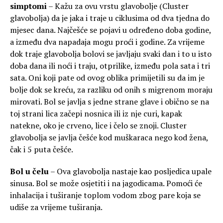
simptomi
– Kažu za ovu vrstu glavobolje (Cluster
glavobolja) da je jaka i traje u ciklusima od dva tjedna do
mjesec dana. Najčešće se pojavi u određeno doba godine,
a između dva napadaja mogu proći i godine. Za vrijeme
dok traje glavobolja bolovi se javljaju svaki dan i to u isto
doba dana ili noći i traju, otprilike, između pola sata i tri
sata. Oni koji pate od ovog oblika primijetili su da im je
bolje dok se kreću, za razliku od onih s migrenom moraju
mirovati. Bol se javlja s jedne strane glave i obično se na
toj strani lica začepi nosnica ili iz nje curi, kapak
natekne, oko je crveno, lice i čelo se znoji. Cluster
glavobolja se javlja češće kod muškaraca nego kod žena,
čak i 5 puta češće.
Bol u čelu
– Ova glavobolja nastaje kao posljedica upale
sinusa. Bol se može osjetiti i na jagodicama. Pomoći će
inhalacija i tuširanje toplom vodom zbog pare koja se
udiše za vrijeme tuširanja.