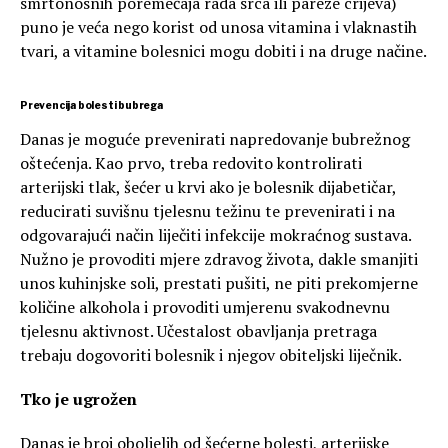
smrtonosnih poremećaja rada srca ili pareze crijeva)
puno je veća nego korist od unosa vitamina i vlaknastih
tvari, a vitamine bolesnici mogu dobiti i na druge načine.
Prevencija bolesti bubrega
Danas je moguće prevenirati napredovanje bubrežnog
oštećenja. Kao prvo, treba redovito kontrolirati
arterijski tlak, šećer u krvi ako je bolesnik dijabetičar,
reducirati suvišnu tjelesnu težinu te prevenirati i na
odgovarajući način liječiti infekcije mokraćnog sustava.
Nužno je provoditi mjere zdravog života, dakle smanjiti
unos kuhinjske soli, prestati pušiti, ne piti prekomjerne
količine alkohola i provoditi umjerenu svakodnevnu
tjelesnu aktivnost. Učestalost obavljanja pretraga
trebaju dogovoriti bolesnik i njegov obiteljski liječnik.
Tko je ugrožen
Danas je broj oboljelih od šećerne bolesti, arterijske