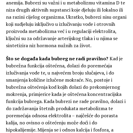
anemija. Bubrezi su važni i u metabolizmu vitamina D te
niza drugih aktivnih supstanci koje djeluju ili lokalno ili
na razini cijelog organizma. Ukratko, bubrezi nisu organi
koji sudjeluju isključivo u izlučivanju vode i otrovnih
proizvoda metabolizma već i u regulaciji elektrolita,
ključni su za održavanje arterijskog tlaka i u njima se
sintetizira niz hormona nužnih za život.
Što se događa kada bubreg ne radi pravilno?
Kad je
bubrežna funkcija oštećena, dolazi do poremećaja
izlučivanja vode te, u najvećem broju slučajeva, i do
smanjenja količine izlučene mokraće. No, postoje i
bubrežna oštećenja kod kojih dolazi do prekomjernog
mokrenja, primjerice kada je oštećena koncentracijska
funkcija bubrega. Kada bubrezi ne rade pravilno, dolazi i
do zadržavanja štetnih produkata metabolizma te
poremećaja odnosa elektrolita – najčešće do porasta
kalija, no ovisno o oštećenju može doći i do
hipokalijemije. Mijenja se i odnos kalcija i fosfora, a