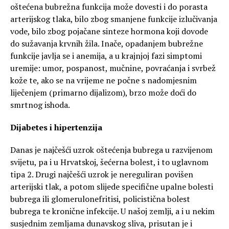
oštećena bubrežna funkcija može dovesti i do porasta
arterijskog tlaka, bilo zbog smanjene funkcije izlučivanja
vode, bilo zbog pojačane sinteze hormona koji dovode
do sužavanja krvnih žila. Inače, opadanjem bubrežne
funkcije javlja se i anemija, a u krajnjoj fazi simptomi
uremije: umor, pospanost, mučnine, povraćanja i svrbež
kože te, ako se na vrijeme ne počne s nadomjesnim
liječenjem (primarno dijalizom), brzo može doći do
smrtnog ishoda.
Dijabetes i hipertenzija
Danas je najčešći uzrok oštećenja bubrega u razvijenom
svijetu, pa i u Hrvatskoj, šećerna bolest, i to uglavnom
tipa 2. Drugi najčešći uzrok je nereguliran povišen
arterijski tlak, a potom slijede specifične upalne bolesti
bubrega ili glomerulonefritisi, policistična bolest
bubrega te kronične infekcije. U našoj zemlji, a i u nekim
susjednim zemljama dunavskog sliva, prisutan je i