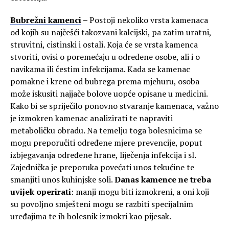
Bubrežni kamenci
–
Postoji nekoliko vrsta kamenaca
od kojih su najčešći takozvani kalcijski, pa zatim uratni,
struvitni, cistinski i ostali. Koja će se vrsta kamenca
stvoriti, ovisi o poremećaju u određene osobe, ali i o
navikama ili čestim infekcijama. Kada se kamenac
pomakne i krene od bubrega prema mjehuru, osoba
može iskusiti najjače bolove uopće opisane u medicini.
Kako bi se spriječilo ponovno stvaranje kamenaca, važno
je izmokren kamenac analizirati te napraviti
metaboličku obradu. Na temelju toga bolesnicima se
mogu preporučiti određene mjere prevencije, poput
izbjegavanja određene hrane, liječenja infekcija i sl.
Zajednička je preporuka povećati unos tekućine te
smanjiti unos kuhinjske soli.
Danas kamence ne treba
uvijek operirati
: manji mogu biti izmokreni, a oni koji
su povoljno smješteni mogu se razbiti specijalnim
uređajima te ih bolesnik izmokri kao pijesak.