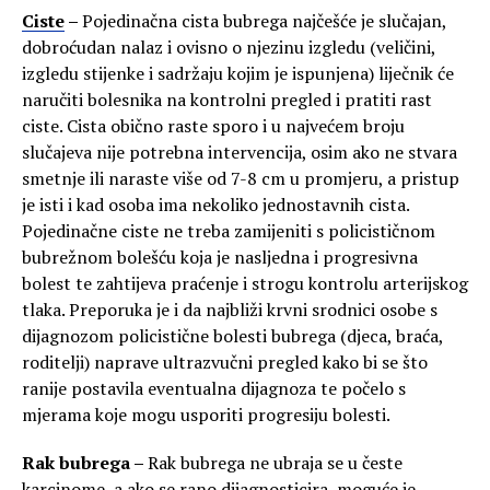
Ciste
–
Pojedinačna cista bubrega najčešće je slučajan,
dobroćudan nalaz i ovisno o njezinu izgledu (veličini,
izgledu stijenke i sadržaju kojim je ispunjena) liječnik će
naručiti bolesnika na kontrolni pregled i pratiti rast
ciste. Cista obično raste sporo i u najvećem broju
slučajeva nije potrebna intervencija, osim ako ne stvara
smetnje ili naraste više od 7-8 cm u promjeru, a pristup
je isti i kad osoba ima nekoliko jednostavnih cista.
Pojedinačne ciste ne treba zamijeniti s policističnom
bubrežnom bolešću koja je nasljedna i progresivna
bolest te zahtijeva praćenje i strogu kontrolu arterijskog
tlaka. Preporuka je i da najbliži krvni srodnici osobe s
dijagnozom policistične bolesti bubrega (djeca, braća,
roditelji) naprave ultrazvučni pregled kako bi se što
ranije postavila eventualna dijagnoza te počelo s
mjerama koje mogu usporiti progresiju bolesti.
Rak bubrega –
Rak bubrega ne ubraja se u česte
karcinome, a ako se rano dijagnosticira, moguće je