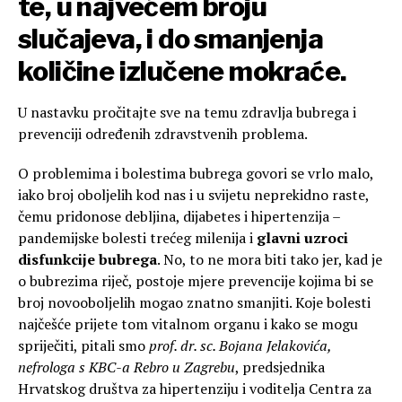
te, u najvećem broju
slučajeva, i do smanjenja
količine izlučene mokraće.
U nastavku pročitajte sve na temu zdravlja bubrega i
prevenciji određenih zdravstvenih problema.
O problemima i bolestima bubrega govori se vrlo malo,
iako broj oboljelih kod nas i u svijetu neprekidno raste,
čemu pridonose debljina, dijabetes i hipertenzija –
pandemijske bolesti trećeg milenija i
glavni uzroci
disfunkcije bubrega
. No, to ne mora biti tako jer, kad je
o bubrezima riječ, postoje mjere prevencije kojima bi se
broj novooboljelih mogao znatno smanjiti. Koje bolesti
najčešće prijete tom vitalnom organu i kako se mogu
spriječiti, pitali smo
prof. dr. sc. Bojana Jelakovića,
nefrologa s KBC-a Rebro u Zagrebu
, predsjednika
Hrvatskog društva za hipertenziju i voditelja Centra za