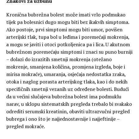
Znakovi za uzbunu
Kronična bubrežna bolest može imati vrlo podmukao
tijek pa bolesnici dugo mogu biti bez ikakvih simptoma.
Ako postoje, prvi simptomi mogu biti umor, povišen
arterijski tlak, tupa bol u leđima i poremećaji mokrenja,
a mogu se javiti i otoci potkoljenica pa i lica. U akutnom
bubrežnom poremećaju simptomi i znaci su puno burniji
– dolazi do izrazitih smetnji mokrenja (otežano
mokrenje, smanjena količina, promjena izgleda, boje i
mirisa mokraće), umaranja, osjećaja nedostatka zraka,
otoka i naglog porasta arterijskog tlaka, kao i do nekih
specifičnih smetnji vezanih uz određene bolesti. Budući
da u većini slučajeva bubrežna bolest ima podmuklu
narav, u sklopu sistematskih pregleda trebalo bi svakako
odrediti serumski kreatinin, obaviti ultrazvučni pregled
bubrega i ono što je najjednostavnije i najjeftinije –
pregled mokraće.