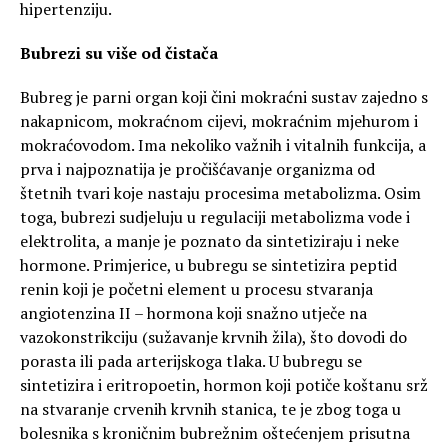
hipertenziju.
Bubrezi su više od čistača
Bubreg je parni organ koji čini mokraćni sustav zajedno s
nakapnicom, mokraćnom cijevi, mokraćnim mjehurom i
mokraćovodom. Ima nekoliko važnih i vitalnih funkcija, a
prva i najpoznatija je pročišćavanje organizma od
štetnih tvari koje nastaju procesima metabolizma. Osim
toga, bubrezi sudjeluju u regulaciji metabolizma vode i
elektrolita, a manje je poznato da sintetiziraju i neke
hormone. Primjerice, u bubregu se sintetizira peptid
renin koji je početni element u procesu stvaranja
angiotenzina II – hormona koji snažno utječe na
vazokonstrikciju (sužavanje krvnih žila), što dovodi do
porasta ili pada arterijskoga tlaka. U bubregu se
sintetizira i eritropoetin, hormon koji potiče koštanu srž
na stvaranje crvenih krvnih stanica, te je zbog toga u
bolesnika s kroničnim bubrežnim oštećenjem prisutna