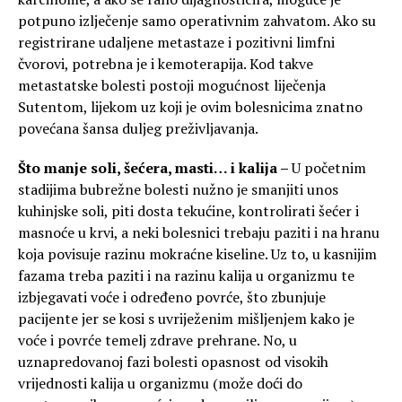
potpuno izlječenje samo operativnim zahvatom. Ako su
registrirane udaljene metastaze i pozitivni limfni
čvorovi, potrebna je i kemoterapija. Kod takve
metastatske bolesti postoji mogućnost liječenja
Sutentom, lijekom uz koji je ovim bolesnicima znatno
povećana šansa duljeg preživljavanja.
Što manje soli, šećera, masti… i kalija –
U početnim
stadijima bubrežne bolesti nužno je smanjiti unos
kuhinjske soli, piti dosta tekućine, kontrolirati šećer i
masnoće u krvi, a neki bolesnici trebaju paziti i na hranu
koja povisuje razinu mokraćne kiseline. Uz to, u kasnijim
fazama treba paziti i na razinu kalija u organizmu te
izbjegavati voće i određeno povrće, što zbunjuje
pacijente jer se kosi s uvriježenim mišljenjem kako je
voće i povrće temelj zdrave prehrane. No, u
uznapredovanoj fazi bolesti opasnost od visokih
vrijednosti kalija u organizmu (može doći do