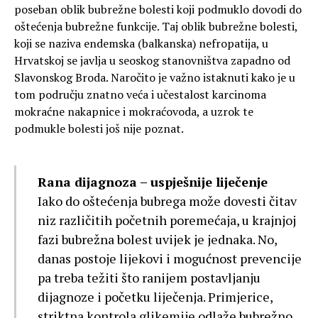
poseban oblik bubrežne bolesti koji podmuklo dovodi do
oštećenja bubrežne funkcije. Taj oblik bubrežne bolesti,
koji se naziva endemska (balkanska) nefropatija, u
Hrvatskoj se javlja u seoskog stanovništva zapadno od
Slavonskog Broda. Naročito je važno istaknuti kako je u
tom području znatno veća i učestalost karcinoma
mokraćne nakapnice i mokraćovoda, a uzrok te
podmukle bolesti još nije poznat.
Rana dijagnoza – uspješnije liječenje
Iako do oštećenja bubrega može dovesti čitav
niz različitih početnih poremećaja, u krajnjoj
fazi bubrežna bolest uvijek je jednaka. No,
danas postoje lijekovi i mogućnost prevencije
pa treba težiti što ranijem postavljanju
dijagnoze i početku liječenja. Primjerice,
striktna kontrola glikemije odlaže bubrežno