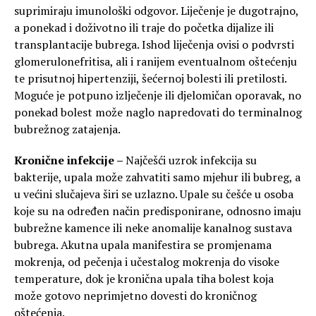
suprimiraju imunološki odgovor. Liječenje je dugotrajno,
a ponekad i doživotno ili traje do početka dijalize ili
transplantacije bubrega. Ishod liječenja ovisi o podvrsti
glomerulonefritisa, ali i ranijem eventualnom oštećenju
te prisutnoj hipertenziji, šećernoj bolesti ili pretilosti.
Moguće je potpuno izlječenje ili djelomičan oporavak, no
ponekad bolest može naglo napredovati do terminalnog
bubrežnog zatajenja.
Kronične infekcije –
Najčešći uzrok infekcija su
bakterije, upala može zahvatiti samo mjehur ili bubreg, a
u većini slučajeva širi se uzlazno. Upale su češće u osoba
koje su na određen način predisponirane, odnosno imaju
bubrežne kamence ili neke anomalije kanalnog sustava
bubrega. Akutna upala manifestira se promjenama
mokrenja, od pečenja i učestalog mokrenja do visoke
temperature, dok je kronična upala tiha bolest koja
može gotovo neprimjetno dovesti do kroničnog
oštećenja.