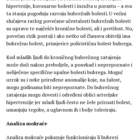
hipertezije, koronarne bolesti i inzulta u porastu – a sva
ta stanja pogoduju razvoju bubrežnih bolesti. U većini
slučajeva razlog povećane učestalosti bubrežnih bolesti
su upravo te najčešće kronične bolesti, ali i pretilost. No,
povećan rizik postoji i ako netko od članova obitelji ima
bubrežnu bolest, primjerice policističnu bolest bubrega.
Kod mladih ljudi do kroničnog bubrežnog zatajenja
može doći nakon preboljele, a ponekad i neprepoznate i
neliječene specifične upalne bolesti bubrega. Moguć
uzrok su i neke prirođene anomalije koje, na žalost,
mogu godinama biti neprepoznate. Do bubrežnog
zatajenja mogu dovesti i određeni oblici arterijske
hipertenzije jer mladi ljudi često ne žele priznati bolest,
umanjuju tegobe, a uglavnom ih i bolje toleriraju.
Analiza mokraće
Analiza mokraće pokazuje funkcioniraju li bubrezi