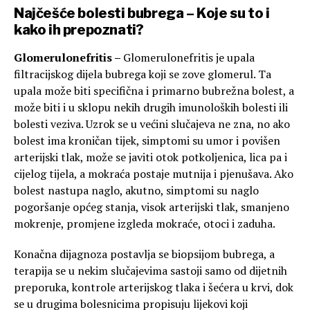
Najčešće bolesti bubrega – Koje su to i
kako ih prepoznati?
Glomerulonefritis –
Glomerulonefritis je upala
filtracijskog dijela bubrega koji se zove glomerul. Ta
upala može biti specifična i primarno bubrežna bolest, a
može biti i u sklopu nekih drugih imunoloških bolesti ili
bolesti veziva. Uzrok se u većini slučajeva ne zna, no ako
bolest ima kroničan tijek, simptomi su umor i povišen
arterijski tlak, može se javiti otok potkoljenica, lica pa i
cijelog tijela, a mokraća postaje mutnija i pjenušava. Ako
bolest nastupa naglo, akutno, simptomi su naglo
pogoršanje općeg stanja, visok arterijski tlak, smanjeno
mokrenje, promjene izgleda mokraće, otoci i zaduha.
Konačna dijagnoza postavlja se biopsijom bubrega, a
terapija se u nekim slučajevima sastoji samo od dijetnih
preporuka, kontrole arterijskog tlaka i šećera u krvi, dok
se u drugima bolesnicima propisuju lijekovi koji