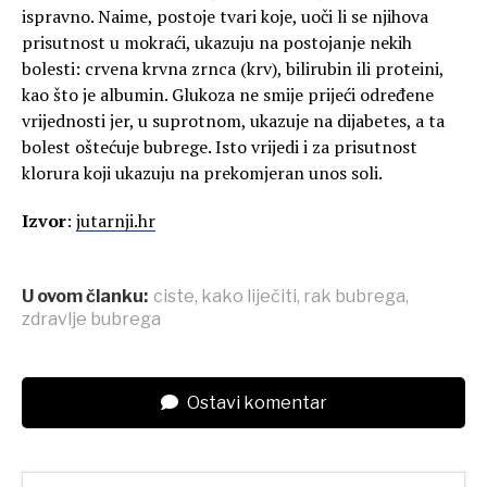
ispravno. Naime, postoje tvari koje, uoči li se njihova
prisutnost u mokraći, ukazuju na postojanje nekih
bolesti: crvena krvna zrnca (krv), bilirubin ili proteini,
kao što je albumin. Glukoza ne smije prijeći određene
vrijednosti jer, u suprotnom, ukazuje na dijabetes, a ta
bolest oštećuje bubrege. Isto vrijedi i za prisutnost
klorura koji ukazuju na prekomjeran unos soli.
Izvor
:
jutarnji.hr
U ovom članku:
ciste
,
kako liječiti
,
rak bubrega
,
zdravlje bubrega
Ostavi komentar