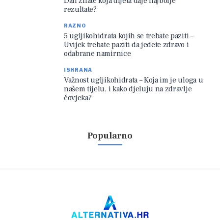
Dali znate koja dijeta daje najbolje
rezultate?
RAZNO
5 ugljikohidrata kojih se trebate paziti –
Uvijek trebate paziti da jedete zdravo i
odabrane namirnice
ISHRANA
Važnost ugljikohidrata – Koja im je uloga u
našem tijelu, i kako djeluju na zdravlje
čovjeka?
Popularno