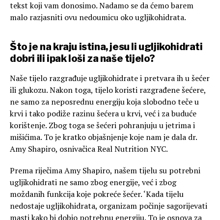
tekst koji vam donosimo. Nadamo se da ćemo barem
malo razjasniti ovu nedoumicu oko ugljikohidrata.
Što je na kraju istina, jesu li ugljikohidrati
dobri ili ipak loši za naše tijelo?
Naše tijelo razgrađuje ugljikohidrate i pretvara ih u šećer
ili glukozu. Nakon toga, tijelo koristi razgrađene šećere,
ne samo za neposrednu energiju koja slobodno teče u
krvi i tako podiže razinu šećera u krvi, već i za buduće
korištenje. Zbog toga se šećeri pohranjuju u jetrima i
mišićima. To je kratko objašnjenje koje nam je dala dr.
Amy Shapiro, osnivačica Real Nutrition NYC.
Prema riječima Amy Shapiro, našem tijelu su potrebni
ugljikohidrati ne samo zbog energije, već i zbog
moždanih funkcija koje pokreće šećer. ‘Kada tijelu
nedostaje ugljikohidrata, organizam počinje sagorijevati
masti kako bi dobio potrebnu energiju. To je osnova za