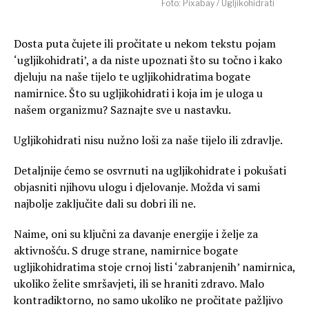
Foto: Pixabay / Ugljikohidrati
Dosta puta čujete ili pročitate u nekom tekstu pojam
‘ugljikohidrati’, a da niste upoznati što su točno i kako
djeluju na naše tijelo te ugljikohidratima bogate
namirnice.
Što su ugljikohidrati i koja im je uloga u
našem organizmu? Saznajte sve u nastavku.
Ugljikohidrati nisu nužno loši za naše tijelo ili zdravlje.
Detaljnije ćemo se osvrnuti na ugljikohidrate i pokušati
objasniti njihovu ulogu i djelovanje. Možda vi sami
najbolje zaključite dali su dobri ili ne.
Naime, oni su ključni za davanje energije i želje za
aktivnošću. S druge strane, namirnice bogate
ugljikohidratima stoje crnoj listi ‘zabranjenih’ namirnica,
ukoliko želite smršavjeti, ili se hraniti zdravo. Malo
kontradiktorno, no samo ukoliko ne pročitate pažljivo