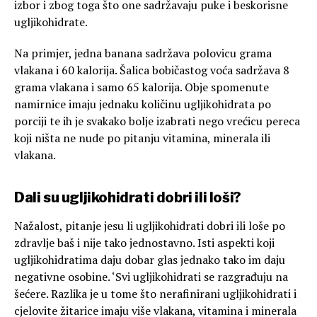
izbor i zbog toga što one sadržavaju puke i beskorisne
ugljikohidrate.
Na primjer, jedna banana sadržava polovicu grama
vlakana i 60 kalorija. Šalica bobičastog voća sadržava 8
grama vlakana i samo 65 kalorija. Obje spomenute
namirnice imaju jednaku količinu ugljikohidrata po
porciji te ih je svakako bolje izabrati nego vrećicu pereca
koji ništa ne nude po pitanju vitamina, minerala ili
vlakana.
Dali su ugljikohidrati dobri ili loši?
Nažalost, pitanje jesu li ugljikohidrati dobri ili loše po
zdravlje baš i nije tako jednostavno. Isti aspekti koji
ugljikohidratima daju dobar glas jednako tako im daju
negativne osobine. ‘Svi ugljikohidrati se razgrađuju na
šećere. Razlika je u tome što nerafinirani ugljikohidrati i
cjelovite žitarice imaju više vlakana, vitamina i minerala