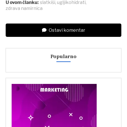
U ovom članku:
slatkiši
,
ugljikohidrati
,
zdrava namirnica
Ostavi komentar
Popularno