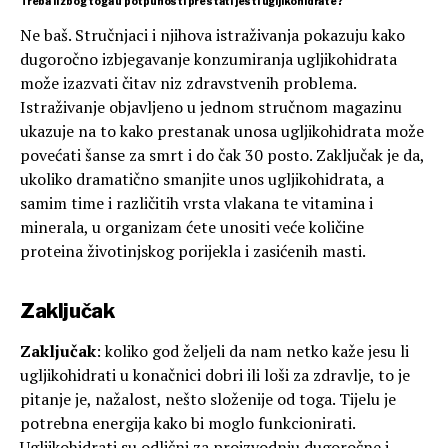
Treba li zbog toga u potpunosti prestati jesti ugljikohidrate?
Ne baš. Stručnjaci i njihova istraživanja pokazuju kako
dugoročno izbjegavanje konzumiranja ugljikohidrata
može izazvati čitav niz zdravstvenih problema.
Istraživanje objavljeno u jednom stručnom magazinu
ukazuje na to kako prestanak unosa ugljikohidrata može
povećati šanse za smrt i do čak 30 posto. Zaključak je da,
ukoliko dramatično smanjite unos ugljikohidrata, a
samim time i različitih vrsta vlakana te vitamina i
minerala, u organizam ćete unositi veće količine
proteina životinjskog porijekla i zasićenih masti.
Zaključak
Zaključak
: koliko god željeli da nam netko kaže jesu li
ugljikohidrati u konačnici dobri ili loši za zdravlje, to je
pitanje je, nažalost, nešto složenije od toga. Tijelu je
potrebna energija kako bi moglo funkcionirati.
Ugljikohidrati su odlični za proizvodnju dugoročne i