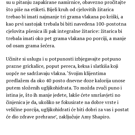
su u pitanju zapakirane namirnice, obavezno pročitajte
što piše na etiketi. Bijeli kruh od cjelovitih žitarica
trebao bi imati najmanje tri grama vlakana po kriški, a
kao prvi sastojak trebala bi biti navedena 100-postotna
cjelovita pšenica ili pak integralne žitarice: žitarica bi
trebala imati oko pet grama vlakana po porciji, a manje
od osam grama šećera.
Učinite si uslugu i u potpunosti izbjegavajte potpuno
prazne grickalice, poput pereca, keksa i slatkiša koji
uopće ne sadržavaju vlakna. ‘Svojim klijentima
predlažem da oko 40 posto dnevne doze kalorija unose
putem složenih ugljikohidrata. To možda zvuči puno i
istina je, što ih manje jedete, lakše ćete smršavjeti no
činjenica je da, ukoliko se fokusirate na dobre vrste i
veličine porcija, ugljikohidrati će biti dobri za vas i postat
će dio zdrave prehrane’, zaključuje Amy Shapiro.