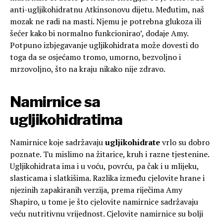
anti-ugljikohidratnu Atkinsonovu dijetu. Međutim, naš
mozak ne radi na masti. Njemu je potrebna glukoza ili
šećer kako bi normalno funkcionirao’, dodaje Amy.
Potpuno izbjegavanje ugljikohidrata može dovesti do
toga da se osjećamo tromo, umorno, bezvoljno i
mrzovoljno, što na kraju nikako nije zdravo.
Namirnice sa
ugljikohidratima
Namirnice koje sadržavaju
ugljikohidrate
vrlo su dobro
poznate. Tu mislimo na žitarice, kruh i razne tjestenine.
Ugljikohidrata ima i u voću, povrću, pa čak i u mlijeku,
slasticama i slatkišima. Razlika između cjelovite hrane i
njezinih zapakiranih verzija, prema riječima Amy
Shapiro, u tome je što cjelovite namirnice sadržavaju
veću nutritivnu vrijednost. Cjelovite namirnice su bolji