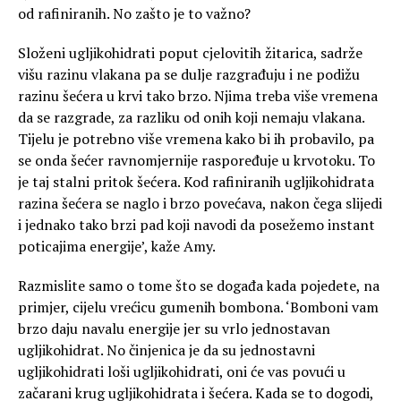
od rafiniranih. No zašto je to važno?
Složeni ugljikohidrati poput cjelovitih žitarica, sadrže
višu razinu vlakana pa se dulje razgrađuju i ne podižu
razinu šećera u krvi tako brzo. Njima treba više vremena
da se razgrade, za razliku od onih koji nemaju vlakana.
Tijelu je potrebno više vremena kako bi ih probavilo, pa
se onda šećer ravnomjernije raspoređuje u krvotoku. To
je taj stalni pritok šećera. Kod rafiniranih ugljikohidrata
razina šećera se naglo i brzo povećava, nakon čega slijedi
i jednako tako brzi pad koji navodi da posežemo instant
poticajima energije’, kaže Amy.
Razmislite samo o tome što se događa kada pojedete, na
primjer, cijelu vrećicu gumenih bombona. ‘Bomboni vam
brzo daju navalu energije jer su vrlo jednostavan
ugljikohidrat. No činjenica je da su jednostavni
ugljikohidrati loši ugljikohidrati, oni će vas povući u
začarani krug ugljikohidrata i šećera. Kada se to dogodi,