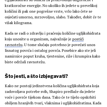
kratkoročne energije. No ukoliko ih jedete u prevelikoj
količini ili pak one pogrešne vrste, vrlo lako ćete se
osjećati umorno, mrzovoljno, slabo. Također, dobit će te
višak kilograma.
Kada se radi o zdravlju i praćenju količine ugljikohidrata
koju unosite u organizam, najvažnije je
postići
ravnotežu
. U tome slučaju potrebno je povećati unos
lisnatog povrća i ostalog povrća. Posebice ako ste jeli
namirnice poput kruha, tjestenine, riže i krumpira kako
biste održali ravnotežu.
Što jesti, a što izbjegavati?
Kako ne postoji jedinstvena količina ugljikohidrata koja
zadovoljava potrebe svih, Shapiro predlaže da jedete
voće i povrće tijekom dana. Tako će te tijelo opskrbiti
obiljem hranjivih tvari, vlaknima i ugljikohidratima. Kada