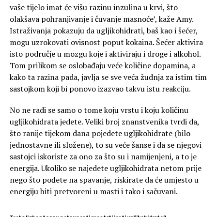
vaše tijelo imat će višu razinu inzulina u krvi, što
olakšava pohranjivanje i čuvanje masnoće’, kaže Amy.
Istraživanja pokazuju da ugljikohidrati, baš kao i šećer,
mogu uzrokovati ovisnost poput kokaina. Šećer aktivira
isto područje u mozgu koje i aktiviraju i droge i alkohol.
Tom prilikom se oslobađaju veće količine dopamina, a
kako ta razina pada, javlja se sve veća žudnja za istim tim
sastojkom koji bi ponovo izazvao takvu istu reakciju.
No ne radi se samo o tome koju vrstu i koju količinu
ugljikohidrata jedete. Veliki broj znanstvenika tvrdi da,
što ranije tijekom dana pojedete ugljikohidrate (bilo
jednostavne ili složene), to su veće šanse i da se njegovi
sastojci iskoriste za ono za što su i namijenjeni, a to je
energija. Ukoliko se najedete ugljikohidrata netom prije
nego što pođete na spavanje, riskirate da će umjesto u
energiju biti pretvoreni u masti i tako i sačuvani.