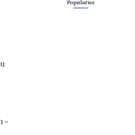
Popularno
a
ju
m –